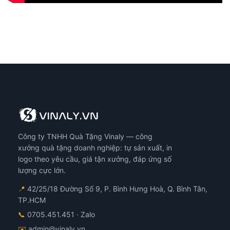
Công ty TNHH Quà Tặng Vinaly — công
xưởng quà tặng doanh nghiệp: tự sản xuất, in
logo theo yêu cầu, giá tận xưởng, đáp ứng số
lượng cực lớn.
📍
42/25/18 Đường Số 9, P. Bình Hưng Hoà, Q. Bình Tân,
TP.HCM
📞
0705.451.451
· Zalo
✉️
admin@vinaly.vn