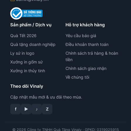
Sản phẩm / Dịch vụ
Hỗ trợ khách hàng
Quà Tết 2026
Yêu cầu báo giá
Quà tặng doanh nghiệp
Điều khoản thanh toán
Ly sứ in logo
Chính sách trả hàng & hoàn
tiền
Xưởng in gốm sứ
Chính sách giao nhận
Xưởng in thủy tinh
Về chúng tôi
Theo dõi Vinaly
Cập nhật mẫu mới & ưu đãi theo mùa.
f
▶
♪
Z
© 2026 Công ty TNHH Quà Tặng Vinaly · GPKD: 0319025915