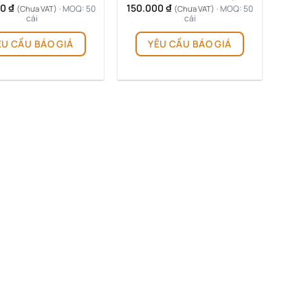
00
₫
150.000
₫
· MOQ: 50
· MOQ: 50
(Chưa VAT)
(Chưa VAT)
cái
cái
ÊU CẦU BÁO GIÁ
YÊU CẦU BÁO GIÁ