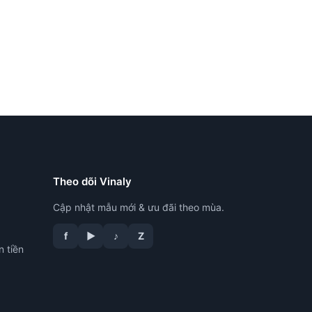
Theo dõi Vinaly
Cập nhật mẫu mới & ưu đãi theo mùa.
f
▶
♪
Z
n tiền