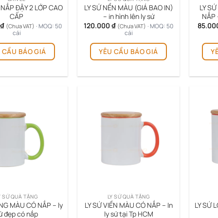
 NẮP ĐẬY 2 LỚP CAO
LY SỨ NỀN MÀU (GIÁ BAO IN)
LY S
CẤP
– in hình lên ly sứ
NẮP 
₫
120.000
₫
85.00
· MOQ: 50
· MOQ: 50
(Chưa VAT)
(Chưa VAT)
cái
cái
Sản
 CẦU BÁO GIÁ
YÊU CẦU BÁO GIÁ
Y
phẩm
này
có
nhiều
biến
thể.
Các
tùy
chọn
có
thể
được
chọn
trên
Y SỨ QUÀ TẶNG
LY SỨ QUÀ TẶNG
trang
NG MÀU CÓ NẮP – ly
LY SỨ VIỀN MÀU CÓ NẮP – In
LY SỨ 
sản
ứ đẹp có nắp
ly sứ tại Tp HCM