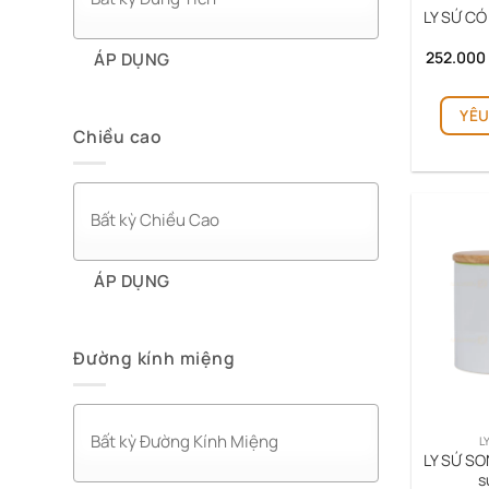
LY SỨ CÓ
252.000
ÁP DỤNG
YÊU
Chiều cao
ÁP DỤNG
Đường kính miệng
L
LY SỨ SO
s