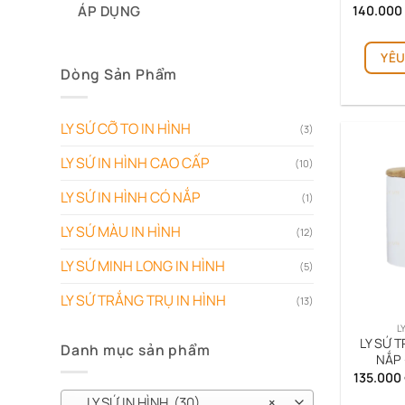
140.000
ÁP DỤNG
YÊU
Dòng Sản Phẩm
LY SỨ CỠ TO IN HÌNH
(3)
LY SỨ IN HÌNH CAO CẤP
(10)
LY SỨ IN HÌNH CÓ NẮP
(1)
LY SỨ MÀU IN HÌNH
(12)
LY SỨ MINH LONG IN HÌNH
(5)
LY SỨ TRẮNG TRỤ IN HÌNH
(13)
L
LY SỨ 
Danh mục sản phẩm
NẮP 
135.000
LY SỨ IN HÌNH (30)
×