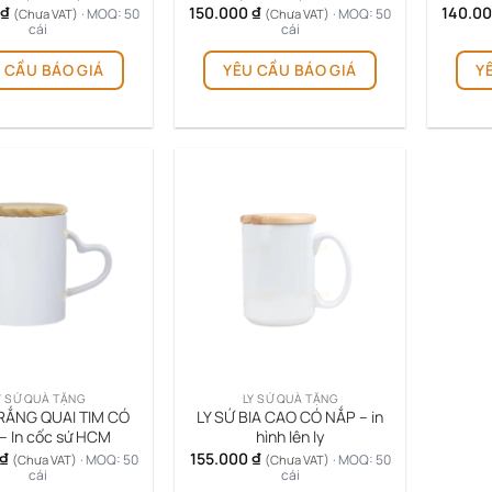
phẩm
₫
150.000
₫
140.0
· MOQ: 50
· MOQ: 50
(Chưa VAT)
(Chưa VAT)
cái
cái
 CẦU BÁO GIÁ
YÊU CẦU BÁO GIÁ
Y
Y SỨ QUÀ TẶNG
LY SỨ QUÀ TẶNG
TRẮNG QUAI TIM CÓ
LY SỨ BIA CAO CÓ NẮP – in
– In cốc sứ HCM
hình lên ly
₫
155.000
₫
· MOQ: 50
· MOQ: 50
(Chưa VAT)
(Chưa VAT)
cái
cái