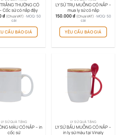
Ứ TRẮNG THƯỜNG CÓ
LY SỨ TRỤ MUỖNG CÓ NẮP –
– Cốc sứ có nắp đậy
mua ly sứ có nắp
0
₫
150.000
₫
· MOQ: 50
· MOQ: 50
(Chưa VAT)
(Chưa VAT)
cái
cái
ÊU CẦU BÁO GIÁ
YÊU CẦU BÁO GIÁ
LY SỨ QUÀ TẶNG
LY SỨ QUÀ TẶNG
LÒNG MÀU CÓ NẮP – in
LY SỨ BẦU MUỖNG CÓ NẮP –
cốc sứ
in ly sứ màu tại Vinaly