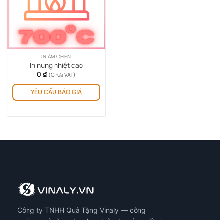
IN ẤM CHÉN
In nung nhiệt cao
0
₫
(Chưa VAT)
YÊU CẦU BÁO GIÁ
Công ty TNHH Quà Tặng Vinaly — công