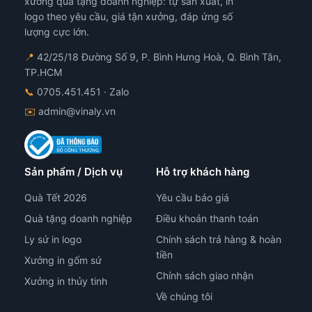
xưởng quà tặng doanh nghiệp: tự sản xuất, in
logo theo yêu cầu, giá tận xưởng, đáp ứng số
lượng cực lớn.
📍
42/25/18 Đường Số 9, P. Bình Hưng Hoà, Q. Bình Tân,
TP.HCM
📞
0705.451.451
· Zalo
✉️
admin@vinaly.vn
Sản phẩm / Dịch vụ
Hỗ trợ khách hàng
Quà Tết 2026
Yêu cầu báo giá
Quà tặng doanh nghiệp
Điều khoản thanh toán
Ly sứ in logo
Chính sách trả hàng & hoàn
tiền
Xưởng in gốm sứ
Chính sách giao nhận
Xưởng in thủy tinh
Về chúng tôi