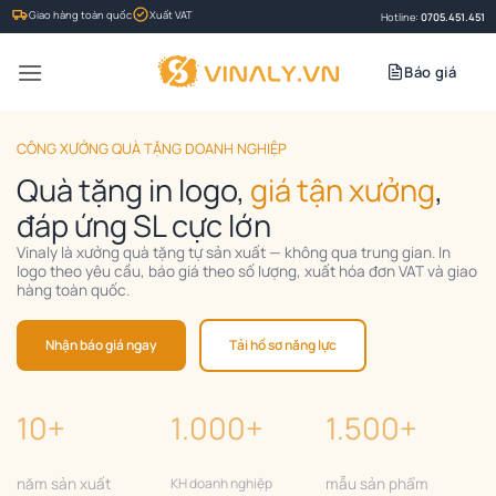
Bỏ
Giao hàng toàn quốc
Xuất VAT
Hotline:
0705.451.451
qua
nội
Báo giá
dung
CÔNG XƯỞNG QUÀ TẶNG DOANH NGHIỆP
Quà tặng in logo,
giá tận xưởng
,
đáp ứng SL cực lớn
Vinaly là xưởng quà tặng tự sản xuất — không qua trung gian. In
logo theo yêu cầu, báo giá theo số lượng, xuất hóa đơn VAT và giao
hàng toàn quốc.
Nhận báo giá ngay
Tải hồ sơ năng lực
10+
1.000+
1.500+
năm sản xuất
KH doanh nghiệp
mẫu sản phẩm