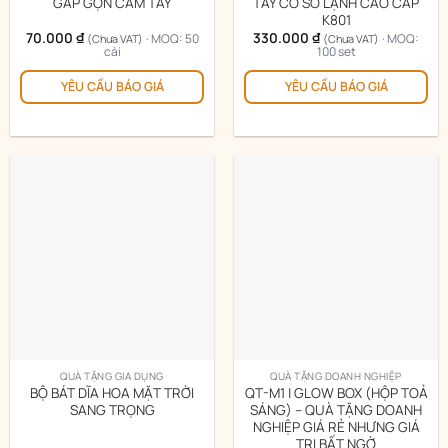
GẤP GỌN CẦM TAY
TAY CÓ SÒ LẠNH CAO CẤP
K801
70.000
₫
330.000
₫
· MOQ: 50
· MOQ:
(Chưa VAT)
(Chưa VAT)
cái
100 set
Sản
YÊU CẦU BÁO GIÁ
YÊU CẦU BÁO GIÁ
phẩm
này
có
nhiều
biến
thể.
Các
tùy
chọn
có
thể
được
chọn
trên
QUÀ TẶNG GIA DỤNG
QUÀ TẶNG DOANH NGHIỆP
trang
BỘ BÁT DĨA HOA MẶT TRỜI
QT-M1 | GLOW BOX (HỘP TOẢ
sản
SANG TRỌNG
SÁNG) – QUÀ TẶNG DOANH
phẩm
NGHIỆP GIÁ RẺ NHƯNG GIÁ
TRỊ BẤT NGỜ