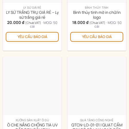
LY SỨ GIÁ RẺ
BÌNH THỦY TINH
LY SỨ TRẮNG TRỤ GIÁ RẺ – Ly
Bình thủy tinh mờ in chữ/in
sứ trắng giá rẻ
logo
20.000
₫
18.000
₫
· MOQ: 50
· MOQ: 50
(Chưa VAT)
(Chưa VAT)
cái
cái
YÊU CẦU BÁO GIÁ
YÊU CẦU BÁO GIÁ
XƯỞNG SẢN XUẤT Ô DÙ
QUÀ TẶNG CÔNG NGHỆ
Ô CHE NẮNG CHỐNG TIA UV
QTCN-LO-01-01 | QUẠT CẦM