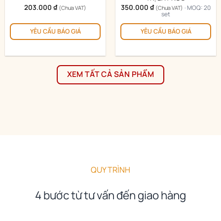
203.000
₫
350.000
₫
· MOQ: 20
(Chưa VAT)
(Chưa VAT)
set
YÊU CẦU BÁO GIÁ
YÊU CẦU BÁO GIÁ
XEM TẤT CẢ SẢN PHẨM
QUY TRÌNH
4 bước từ tư vấn đến giao hàng