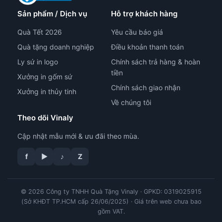
Sản phẩm / Dịch vụ
Hỗ trợ khách hàng
Quà Tết 2026
Yêu cầu báo giá
Quà tặng doanh nghiệp
Điều khoản thanh toán
Ly sứ in logo
Chính sách trả hàng & hoàn
tiền
Xưởng in gốm sứ
Chính sách giao nhận
Xưởng in thủy tinh
Về chúng tôi
Theo dõi Vinaly
Cập nhật mẫu mới & ưu đãi theo mùa.
f
▶
♪
Z
© 2026 Công ty TNHH Quà Tặng Vinaly · GPKD: 0319025915
tư vấn công nghệ in
(Sở KHĐT TP.HCM cấp 26/06/2025) · Giá trên web chưa bao
gồm VAT.