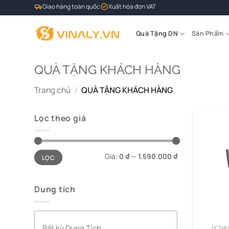
Bỏ
Giao hàng toàn quốc
Xuất hóa đơn VAT
qua
nội
Quà Tặng DN
Sản Phẩm
dung
QUÀ TẶNG KHÁCH HÀNG
Trang chủ
/
QUÀ TẶNG KHÁCH HÀNG
Lọc theo giá
Giá
Giá
Giá:
0 ₫
—
1.590.000 ₫
LỌC
tối
tối
thiểu
đa
Dung tích
LY TH