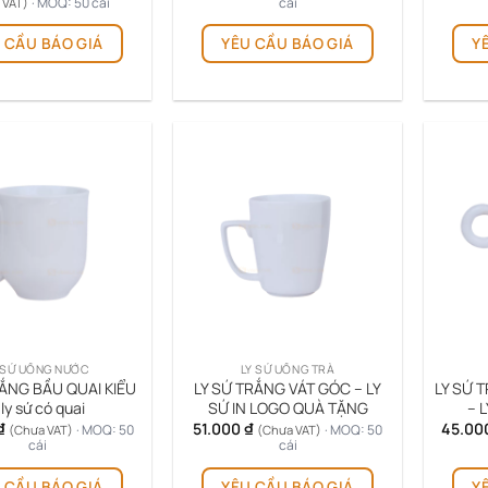
giá:
· MOQ: 50 cái
cái
 VAT)
từ
Sản
35.000 ₫
 CẦU BÁO GIÁ
YÊU CẦU BÁO GIÁ
Y
phẩm
đến
60.000 ₫
này
có
nhiều
biến
thể.
Các
tùy
chọn
có
thể
được
chọn
trên
 SỨ UỐNG NƯỚC
LY SỨ UỐNG TRÀ
trang
RẮNG BẦU QUAI KIỂU
LY SỨ TRẮNG VÁT GÓC – LY
LY SỨ 
sản
 ly sứ có quai
SỨ IN LOGO QUÀ TẶNG
– 
phẩm
₫
51.000
₫
45.00
· MOQ: 50
· MOQ: 50
(Chưa VAT)
(Chưa VAT)
cái
cái
 CẦU BÁO GIÁ
YÊU CẦU BÁO GIÁ
Y