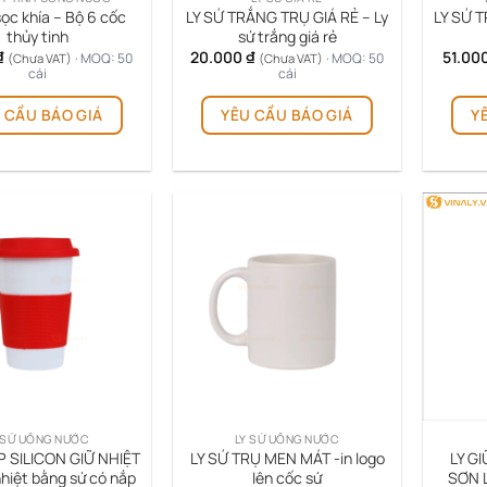
sọc khía – Bộ 6 cốc
LY SỨ TRẮNG TRỤ GIÁ RẺ – Ly
LY SỨ 
thủy tinh
sứ trắng giá rẻ
₫
20.000
₫
51.00
· MOQ: 50
· MOQ: 50
(Chưa VAT)
(Chưa VAT)
cái
cái
 CẦU BÁO GIÁ
YÊU CẦU BÁO GIÁ
Y
 SỨ UỐNG NƯỚC
LY SỨ UỐNG NƯỚC
P SILICON GIỮ NHIỆT
LY SỨ TRỤ MEN MÁT -in logo
LY G
nhiệt bằng sứ có nắp
lên cốc sứ
SƠN L