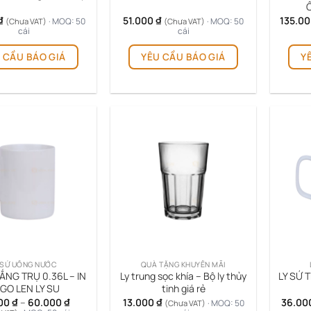
₫
51.000
₫
135.0
· MOQ: 50
· MOQ: 50
(Chưa VAT)
(Chưa VAT)
cái
cái
Sản
 CẦU BÁO GIÁ
YÊU CẦU BÁO GIÁ
Y
phẩm
này
có
nhiều
biến
thể.
Các
tùy
chọn
có
thể
được
chọn
trên
 SỨ UỐNG NƯỚC
QUÀ TẶNG KHUYẾN MÃI
trang
ẮNG TRỤ 0.36L – IN
Ly trung sọc khía – Bộ ly thủy
LY SỨ 
sản
GO LEN LY SU
tinh giá rẻ
phẩm
Khoảng
000
₫
–
60.000
₫
13.000
₫
36.00
· MOQ: 50
(Chưa VAT)