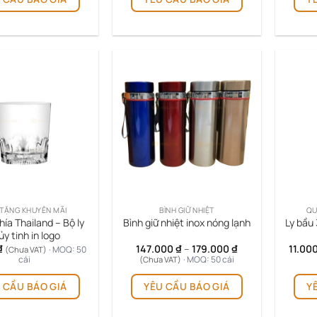
TẶNG KHUYẾN MÃI
BÌNH GIỮ NHIỆT
QU
hía Thailand – Bộ ly
Ly bầu 
Bình giữ nhiệt inox nóng lạnh
ủy tinh in logo
Khoảng
₫
147.000
₫
–
179.000
₫
11.00
· MOQ: 50
(Chưa VAT)
giá:
cái
· MOQ: 50 cái
(Chưa VAT)
từ
Sản
147.000 ₫
 CẦU BÁO GIÁ
YÊU CẦU BÁO GIÁ
Y
phẩm
đến
179.000 ₫
này