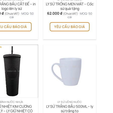
TRẮNG BẦU CẮT ĐẾ – in
LY SỨ TRỐNG MEN MÁT – Cốc
logo lên ly sứ
sứ quà tặng
0
₫
62.000
₫
· MOQ: 50
· MOQ: 50
(Chưa VAT)
(Chưa VAT)
cái
cái
ÊU CẦU BÁO GIÁ
YÊU CẦU BÁO GIÁ
BÌNH NƯỚC NHỰA
LY SỨ UỐNG NƯỚC
IỮ NHIỆT KIM CƯƠNG
LY SỨ TRẮNG BẦU 500ML – ly
Ỳ – LY GIỮ NHIỆT CÓ
sứ trắng to