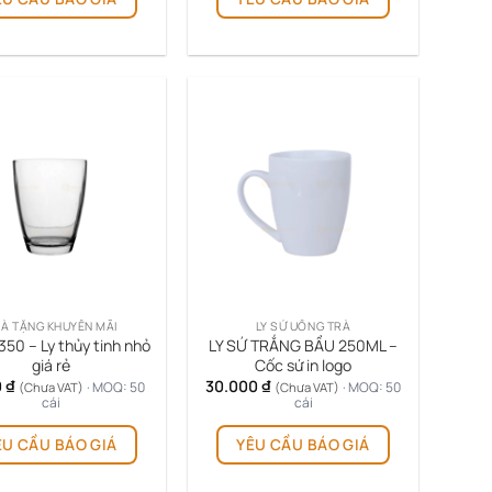
À TẶNG KHUYẾN MÃI
LY SỨ UỐNG TRÀ
350 – Ly thủy tinh nhỏ
LY SỨ TRẮNG BẦU 250ML –
giá rẻ
Cốc sứ in logo
0
₫
30.000
₫
· MOQ: 50
· MOQ: 50
(Chưa VAT)
(Chưa VAT)
cái
cái
ÊU CẦU BÁO GIÁ
YÊU CẦU BÁO GIÁ