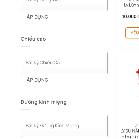
Ly Lùn 
10.000
ÁP DỤNG
YÊU
Chiều cao
ÁP DỤNG
Đường kính miệng
LY
LY SỨ NẮ
– Ly giữ 