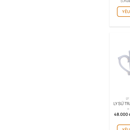
(Chưa
YÊU
LY
LY SỨ T
–
48.000
YÊU