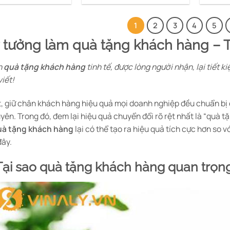
có
nhiều
biến
1
2
3
4
5
thể.
ý tưởng làm quà tặng khách hàng – T
Các
tùy
n
quà tặng khách hàng
tinh tế, được lòng người nhận, lại tiết 
chọn
viết!
có
thể
được
t, giữ chân khách hàng hiệu quả mọi doanh nghiệp đều chuẩn bị
chọn
ên. Trong đó, đem lại hiệu quả chuyển đổi rõ rệt nhất là “quà t
trên
uà tặng khách hàng
lại có thể tạo ra hiệu quả tích cực hơn so 
trang
đây.
sản
phẩm
 Tại sao quà tặng khách hàng quan trọn