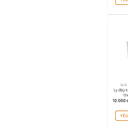
QUÀ 
Ly đáy k
th
10.000
YÊU