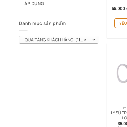
ÁP DỤNG
55.000
Danh mục sản phẩm
YÊU
QUÀ TẶNG KHÁCH HÀNG (112)
×
LY
LY SỨ TR
LO
35.