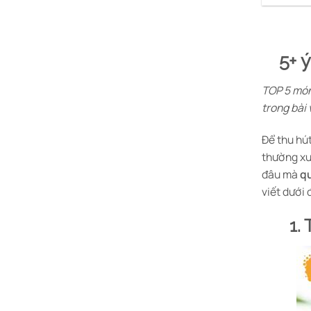
5+ 
TOP 5 mó
trong bài 
Để thu hú
thường xuy
đâu mà
q
viết dưới 
1.