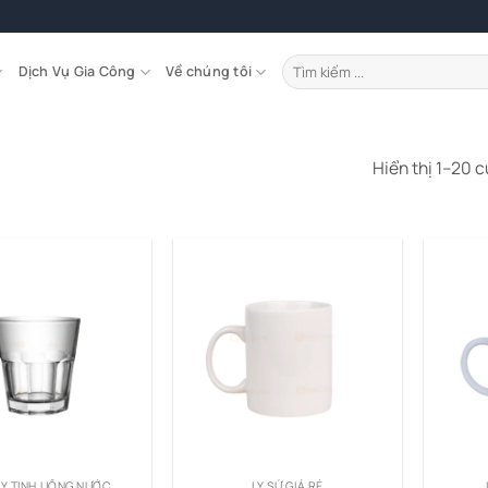
Tìm
Dịch Vụ Gia Công
Về chúng tôi
kiếm:
Hiển thị 1–20 c
ỦY TINH UỐNG NƯỚC
LY SỨ GIÁ RẺ