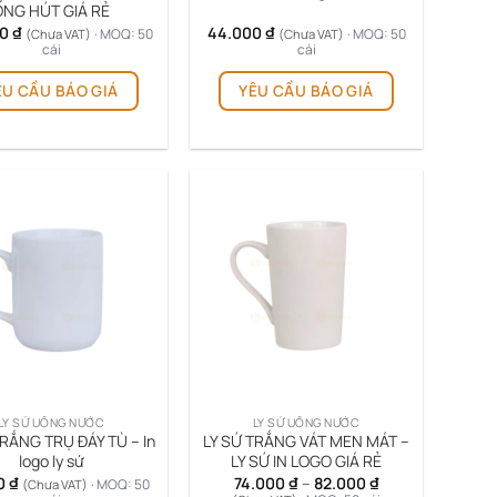
ỐNG HÚT GIÁ RẺ
00
₫
44.000
₫
· MOQ: 50
· MOQ: 50
(Chưa VAT)
(Chưa VAT)
cái
cái
ÊU CẦU BÁO GIÁ
YÊU CẦU BÁO GIÁ
LY SỨ UỐNG NƯỚC
LY SỨ UỐNG NƯỚC
TRẮNG TRỤ ĐÁY TÙ – In
LY SỨ TRẮNG VÁT MEN MÁT –
logo ly sứ
LY SỨ IN LOGO GIÁ RẺ
Khoảng
0
₫
74.000
₫
–
82.000
₫
· MOQ: 50
(Chưa VAT)