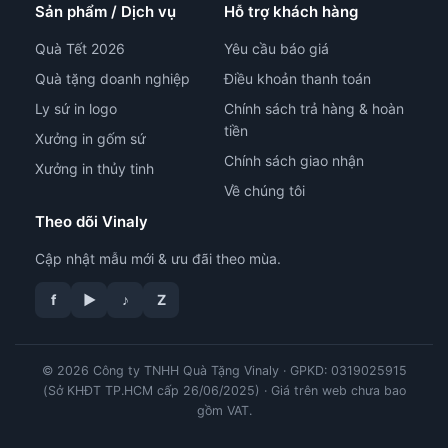
Sản phẩm / Dịch vụ
Hỗ trợ khách hàng
Quà Tết 2026
Yêu cầu báo giá
Quà tặng doanh nghiệp
Điều khoản thanh toán
Ly sứ in logo
Chính sách trả hàng & hoàn
tiền
Xưởng in gốm sứ
Chính sách giao nhận
Xưởng in thủy tinh
Về chúng tôi
Theo dõi Vinaly
Cập nhật mẫu mới & ưu đãi theo mùa.
f
▶
♪
Z
© 2026 Công ty TNHH Quà Tặng Vinaly · GPKD: 0319025915
tư vấn công nghệ in
(Sở KHĐT TP.HCM cấp 26/06/2025) · Giá trên web chưa bao
gồm VAT.