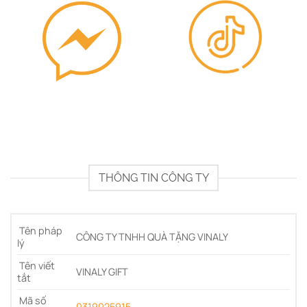
THÔNG TIN CÔNG TY
Tên pháp
CÔNG TY TNHH QUÀ TẶNG VINALY
lý
Tên viết
VINALY GIFT
tắt
Mã số
0319025915