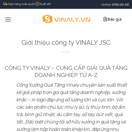
Bỏ
Giao hàng toàn quốc
Xuất VAT
Hotline:
0705.451.451
qua
nội
Báo giá
dung
Giới thiệu công ty VINALY JSC
CÔNG TY VINALY – CUNG CẤP GIẢI QUÀ TẶNG
DOANH NGHIỆP TỪ A-Z
Công Xưởng Quà Tặng Vinaly chuyên sản xuất thiết
kế giải pháp trọn gói quà tặng doanh nghiệp, xưởng
khắc – in logo đáp ứng số lượng lớn và cực lớn. Với
các sản phẩm chủ lực như ly sứ, ly thủy tinh, bộ ấm
trà, bình giữ nhiệt, dù cầm tay, sổ tay, bút viết, quà
tết…Đặc biệt chúng tôi sỡ hữu xưởng in quà tặng và
xưởng làm hộp hoàn toàn khép kín, đáp ứng nhu