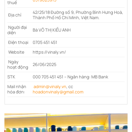
thuế
42/25/18 Đường số 9, Phường Bình Hưng Hoà,
Địa chỉ
Thành Phố Hồ Chí Minh, Việt Nam.
Người đại
Bà VÕ THỊ KIỀU ANH
diện
Điện thoại
0705 451 451
Website
https://vinaly.vn/
Ngày
26/06/2025
hoạt động
STK
000 705 451 451 – Ngân hàng: MB Bank
Mail nhận
admin@vinaly.vn
, cc
hóa đơn:
hoadonvinaly@gmail.com