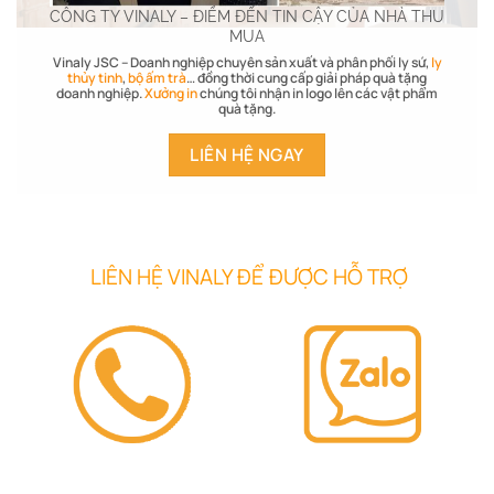
CÔNG TY VINALY – ĐIỂM ĐẾN TIN CẬY CỦA NHÀ THU
MUA
Vinaly JSC – Doanh nghiệp chuyên sản xuất và phân phối ly sứ,
ly
thủy tinh
,
bộ ấm trà
… đồng thời cung cấp giải pháp quà tặng
doanh nghiệp.
Xưởng in
chúng tôi nhận in logo lên các vật phẩm
quà tặng.
LIÊN HỆ NGAY
LIÊN HỆ VINALY ĐỂ ĐƯỢC HỖ TRỢ