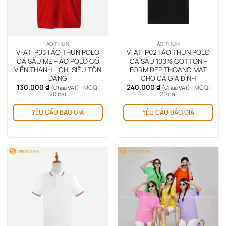
ÁO THUN
ÁO THUN
V-AT-P03 | ÁO THUN POLO
V-AT-P02 | ÁO THUN POLO
CÁ SẤU MÈ – ÁO POLO CỔ
CÁ SẤU 100% COTTON –
VIỀN THANH LỊCH, SIÊU TÔN
FORM ĐẸP THOÁNG MÁT
DÁNG
CHO CẢ GIA ĐÌNH
130.000
₫
240.000
₫
· MOQ:
· MOQ:
(Chưa VAT)
(Chưa VAT)
20 cái
20 cái
YÊU CẦU BÁO GIÁ
YÊU CẦU BÁO GIÁ