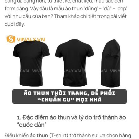
càng đa dạng hơn, từ thiết kế, chất liệu, màu sắc đến
form dáng. Vậy đâu là mẫu áo thun ‘đúng’ – ‘đủ” – ‘đẹp’
với nhu cầu của bạn? Tham khảo chi tiết trong bài viết
dưới đây.
1. Đặc điểm áo thun và lý do trở thành áo
“quốc dân”
Điều khiến
áo thun
(T-shirt) trở thành sự lựa chọn hàng