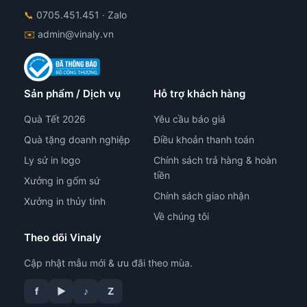
📞
0705.451.451
· Zalo
✉️
admin@vinaly.vn
Sản phẩm / Dịch vụ
Hỗ trợ khách hàng
Quà Tết 2026
Yêu cầu báo giá
Quà tặng doanh nghiệp
Điều khoản thanh toán
Ly sứ in logo
Chính sách trả hàng & hoàn
tiền
Xưởng in gốm sứ
Chính sách giao nhận
Xưởng in thủy tinh
Về chúng tôi
Theo dõi Vinaly
Cập nhật mẫu mới & ưu đãi theo mùa.
f
▶
♪
Z
tư vấn công nghệ in