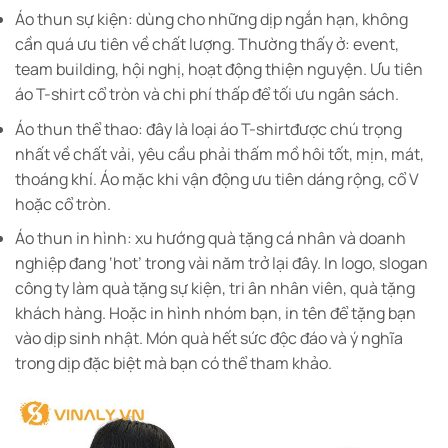
Áo thun sự kiện: dùng cho những dịp ngắn hạn, không
cần quá ưu tiên về chất lượng. Thường thấy ở: event,
team building, hội nghị, hoạt động thiện nguyện. Ưu tiên
áo T-shirt cổ tròn và chi phí thấp để tối ưu ngân sách.
Áo thun thể thao: đây là loại áo T-shirtđược chú trọng
nhất về chất vải, yêu cầu phải thấm mồ hôi tốt, mịn, mát,
thoáng khí. Áo mặc khi vận động ưu tiên dáng rộng, cổ V
hoặc cổ tròn.
Áo thun in hình: xu hướng quà tặng cá nhân và doanh
nghiệp đang ‘hot’ trong vài năm trở lại đây. In logo, slogan
công ty làm quà tặng sự kiện, tri ân nhân viên, quà tặng
khách hàng. Hoặc in hình nhóm bạn, in tên để tặng bạn
vào dịp sinh nhật. Món quà hết sức độc đáo và ý nghĩa
trong dịp đặc biệt mà bạn có thể tham khảo.