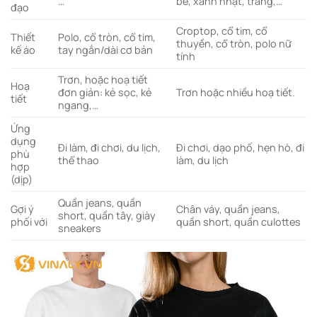
…
be, xanh nhạt, trắng,…
đạo
Croptop, cổ tim, cổ
Thiết
Polo, cổ tròn, cổ tim,
thuyền, cổ tròn, polo nữ
kế áo
tay ngắn/dài cơ bản
tính
Trơn, hoặc hoạ tiết
Hoạ
đơn giản: kẻ sọc, kẻ
Trơn hoặc nhiều hoạ tiết.
tiết
ngang,…
Ứng
dụng
Đi làm, đi chơi, du lịch,
Đi chơi, dạo phố, hẹn hò, đi
phù
thể thao
làm, du lịch
hợp
(dịp)
Quần jeans, quần
Gợi ý
Chân váy, quần jeans,
short, quần tây, giày
phối với
quần short, quần culottes
sneakers