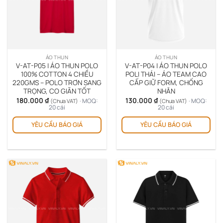
ÁO THUN
ÁO THUN
V-AT-P05 | ÁO THUN POLO
V-AT-P04 | ÁO THUN POLO
100% COTTON 4 CHIỀU
POLI THÁI – ÁO TEAM CAO
220GMS – POLO TRƠN SANG
CẤP GIỮ FORM, CHỐNG
TRỌNG, CO GIÃN TỐT
NHĂN
180.000
₫
130.000
₫
· MOQ:
· MOQ:
(Chưa VAT)
(Chưa VAT)
20 cái
20 cái
YÊU CẦU BÁO GIÁ
YÊU CẦU BÁO GIÁ