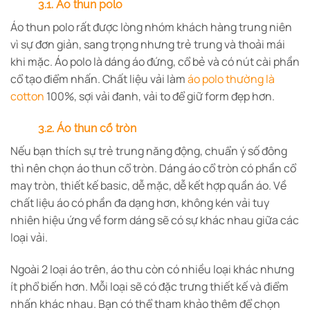
3.1. Áo thun polo
Áo thun polo rất được lòng nhóm khách hàng trung niên
vì sự đơn giản, sang trọng nhưng trẻ trung và thoải mái
khi mặc. Áo polo là dáng áo đứng, cổ bẻ và có nút cài phần
cổ tạo điểm nhấn. Chất liệu vải làm
áo polo thường là
cotton
100%, sợi vải đanh, vải to để giữ form đẹp hơn.
3.2. Áo thun cổ tròn
Nếu bạn thích sự trẻ trung năng động, chuẩn ý số đông
thì nên chọn áo thun cổ tròn. Dáng áo cổ tròn có phần cổ
may tròn, thiết kế basic, dễ mặc, dễ kết hợp quần áo. Về
chất liệu áo có phần đa dạng hơn, không kén vải tuy
nhiên hiệu ứng về form dáng sẽ có sự khác nhau giữa các
loại vải.
Ngoài 2 loại áo trên, áo thu còn có nhiều loại khác nhưng
ít phổ biến hơn. Mỗi loại sẽ có đặc trưng thiết kế và điểm
nhấn khác nhau. Bạn có thể tham khảo thêm để chọn