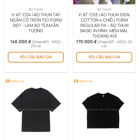
ÁO THUN
ÁO THUN
V-AT-C04 | ÁO THUN TAY
V-AT-C03 | ÁO THUN 100%
NGẮN CỔ TRÒN TICI FORM
COTTON 4 CHIỀU FORM
ĐẸP – LÀM ÁO TEAM ẤN
REGULAR FIX – ÁO THUN
TƯỢNG
BASIC IN HÌNH, MỀM MẠI,
THOÁNG KHÍ
140.000
₫
170.000
₫
· MOQ:
· MOQ: 20
(Chưa VAT)
(Chưa VAT)
20 cái
cái
YÊU CẦU BÁO GIÁ
YÊU CẦU BÁO GIÁ