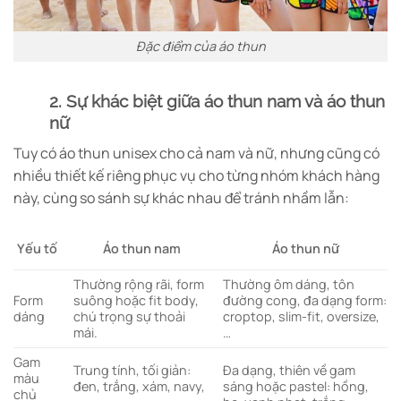
Đặc điểm của áo thun
2. Sự khác biệt giữa áo thun nam và áo thun
nữ
Tuy có áo thun unisex cho cả nam và nữ, nhưng cũng có
nhiều thiết kế riêng phục vụ cho từng nhóm khách hàng
này, cùng so sánh sự khác nhau để tránh nhầm lẫn:
Áo thun nam
Áo thun nữ
Yếu tố
Thường rộng rãi, form
Thường ôm dáng, tôn
Form
suông hoặc fit body,
đường cong, đa dạng form:
dáng
chú trọng sự thoải
croptop, slim-fit, oversize,
mái.
…
Gam
Trung tính, tối giản:
Đa dạng, thiên về gam
màu
đen, trắng, xám, navy,
sáng hoặc pastel: hồng,
chủ