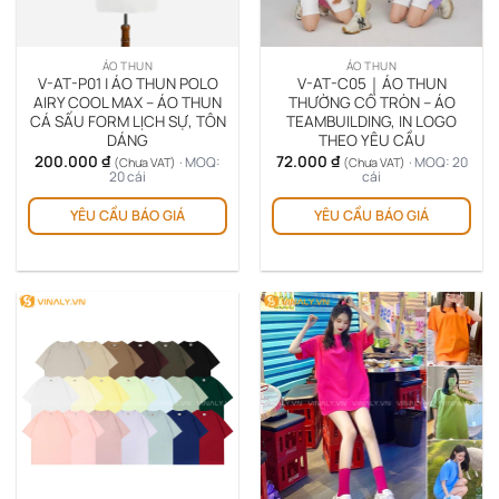
ÁO THUN
ÁO THUN
V-AT-P01 | ÁO THUN POLO
V-AT-C05｜ÁO THUN
AIRY COOL MAX – ÁO THUN
THƯỜNG CỔ TRÒN – ÁO
CÁ SẤU FORM LỊCH SỰ, TÔN
TEAMBUILDING, IN LOGO
DÁNG
THEO YÊU CẦU
200.000
₫
72.000
₫
· MOQ:
· MOQ: 20
(Chưa VAT)
(Chưa VAT)
20 cái
cái
YÊU CẦU BÁO GIÁ
YÊU CẦU BÁO GIÁ