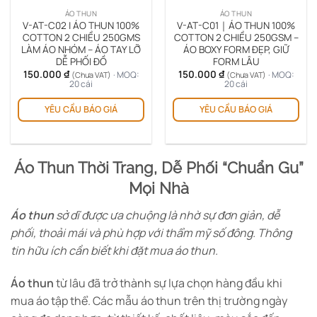
ÁO THUN
ÁO THUN
V-AT-C02 | ÁO THUN 100%
V-AT-C01｜ÁO THUN 100%
COTTON 2 CHIỀU 250GMS
COTTON 2 CHIỀU 250GSM –
LÀM ÁO NHÓM – ÁO TAY LỠ
ÁO BOXY FORM ĐẸP, GIỮ
DỄ PHỐI ĐỒ
FORM LÂU
150.000
₫
150.000
₫
· MOQ:
· MOQ:
(Chưa VAT)
(Chưa VAT)
20 cái
20 cái
YÊU CẦU BÁO GIÁ
YÊU CẦU BÁO GIÁ
Áo Thun Thời Trang, Dễ Phối “Chuẩn Gu”
Mọi Nhà
Áo thun
sở dĩ được ưa chuộng là nhờ sự đơn giản, dễ
phối, thoải mái và phù hợp với thẩm mỹ số đông. Thông
tin hữu ích cần biết khi đặt mua áo thun.
Áo thun
từ lâu đã trở thành sự lựa chọn hàng đầu khi
mua áo tập thể. Các mẫu áo thun trên thị trường ngày