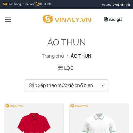
Bỏ
Giao hàng toàn quốc
Xuất VAT
Hotline:
0705.451.451
qua
nội
Báo giá
dung
ÁO THUN
Trang chủ
/
ÁO THUN
LỌC