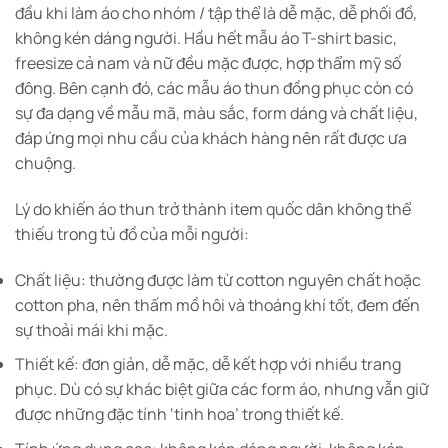
đầu khi làm áo cho nhóm / tập thể là dễ mặc, dễ phối đồ,
không kén dáng người. Hầu hết mẫu áo T-shirt basic,
freesize cả nam và nữ đều mặc được, hợp thẩm mỹ số
đông. Bên cạnh đó, các mẫu áo thun đồng phục còn có
sự đa dạng về mẫu mã, màu sắc, form dáng và chất liệu,
đáp ứng mọi nhu cầu của khách hàng nên rất được ưa
chuộng.
Lý do khiến áo thun trở thành item quốc dân không thể
thiếu trong tủ đồ của mỗi người:
Chất liệu: thường được làm từ cotton nguyên chất hoặc
cotton pha, nên thấm mồ hôi và thoáng khí tốt, đem đến
sự thoải mái khi mặc.
Thiết kế: đơn giản, dễ mặc, dễ kết hợp với nhiều trang
phục. Dù có sự khác biệt giữa các form áo, nhưng vẫn giữ
được những đặc tính ‘tinh hoa’ trong thiết kế.