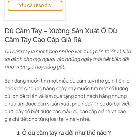
YÊU CẦU BÁO GIÁ
phẩm
này
có
nhiều
Dù Cầm Tay – Xưởng Sản Xuất Ô Dù
biến
thể.
Cầm Tay Cao Cấp Giá Rẻ
Các
Dù cầm tay là một trong những vật dụng cần thiết và tiện
tùy
chọn
lợi dành cho mọi người vào những ngày thời tiết biến đổi
có
như: mưa gió hay nắng gắt.
thể
được
Bạn đang muốn tìm một mẫu dù cầm tay nhỏ gọn, tiện lợi
chọn
cho việc sử dụng hàng ngày hay muốn tìm một số lượng
trên
dù lớn để tri ân và làm quà tặng cho khách hàng nhưng
trang
sản
chưa tìm được đơn vị sản xuất phù hợp? Theo dõi bài viết
phẩm
dưới đây để biết được các mẫu dù cao cấp giá rẻ và báo
giá chi tiết cho từng loại tại Vinaly nhé.
1. Ô dù cầm tay ra đời như thế nào ?