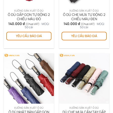
XƯỞNG SẢN XUẤT Ô DÙ
XƯỞNG SẢN XUẤT Ô DÙ
Ô DÙ GẤP GỌN TỰ ĐỘNG 2
Ô DÙ CHE MƯA TỰ ĐỘNG 2
CHIỀU MÀU ĐỎ
CHIỀU MÀU ĐEN
140.000
₫
140.000
₫
· MOQ:
· MOQ:
(Chưa VAT)
(Chưa VAT)
50 cái
50 cái
YÊU CẦU BÁO GIÁ
YÊU CẦU BÁO GIÁ
XƯỞNG SẢN XUẤT Ô DÙ
XƯỞNG SẢN XUẤT Ô DÙ
Ô DÙ NHẬT BẢN GẤP GỌN
DÙ CHE MƯA CẦM TAY GẤP