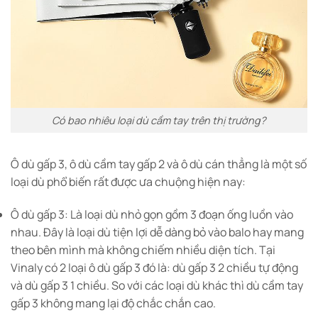
Có bao nhiêu loại dù cầm tay trên thị trường?
Ô dù gấp 3, ô dù cầm tay gấp 2 và ô dù cán thẳng là một số
loại dù phổ biến rất được ưa chuộng hiện nay:
Ô dù gấp 3: Là loại dù nhỏ gọn gồm 3 đoạn ống luồn vào
nhau. Đây là loại dù tiện lợi dễ dàng bỏ vào balo hay mang
theo bên mình mà không chiếm nhiều diện tích. Tại
Vinaly có 2 loại ô dù gấp 3 đó là: dù gấp 3 2 chiều tự động
và dù gấp 3 1 chiều. So với các loại dù khác thì dù cầm tay
gấp 3 không mang lại độ chắc chắn cao.