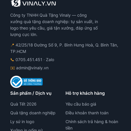
Công ty TNHH Quà Tặng Vinaly — công
xưởng quà tặng doanh nghiệp: tự sản xuất, in
logo theo yêu cầu, giá tận xưởng, đáp ứng số
lượng cực lớn.
📍
42/25/18 Đường Số 9, P. Bình Hưng Hoà, Q. Bình Tân,
TP.HCM
📞
0705.451.451
· Zalo
✉️
admin@vinaly.vn
Sản phẩm / Dịch vụ
Hỗ trợ khách hàng
Quà Tết 2026
Yêu cầu báo giá
Quà tặng doanh nghiệp
Điều khoản thanh toán
Ly sứ in logo
Chính sách trả hàng & hoàn
tiền
Xưởng in gốm sứ