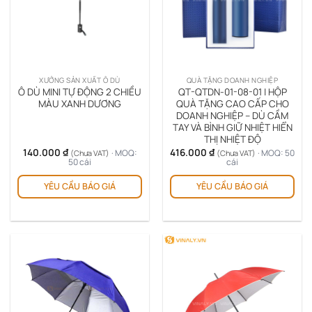
XƯỞNG SẢN XUẤT Ô DÙ
QUÀ TẶNG DOANH NGHIỆP
Ô DÙ MINI TỰ ĐỘNG 2 CHIỀU
QT-QTDN-01-08-01 | HỘP
MÀU XANH DƯƠNG
QUÀ TẶNG CAO CẤP CHO
DOANH NGHIỆP – DÙ CẦM
TAY VÀ BÌNH GIỮ NHIỆT HIỂN
THỊ NHIỆT ĐỘ
140.000
₫
416.000
₫
· MOQ:
· MOQ: 50
(Chưa VAT)
(Chưa VAT)
50 cái
cái
Sản
YÊU CẦU BÁO GIÁ
YÊU CẦU BÁO GIÁ
ph
này
có
nhi
biế
thể.
Cá
tùy
chọ