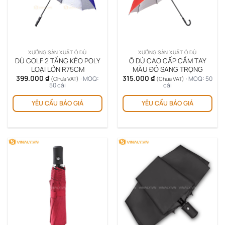
có
thể
đượ
chọ
trê
XƯỞNG SẢN XUẤT Ô DÙ
XƯỞNG SẢN XUẤT Ô DÙ
tra
DÙ GOLF 2 TẦNG KÈO POLY
Ô DÙ CAO CẤP CẦM TAY
sản
LOẠI LỚN R75CM
MÀU ĐỎ SANG TRỌNG
399.000
₫
315.000
₫
ph
· MOQ:
· MOQ: 50
(Chưa VAT)
(Chưa VAT)
50 cái
cái
YÊU CẦU BÁO GIÁ
YÊU CẦU BÁO GIÁ