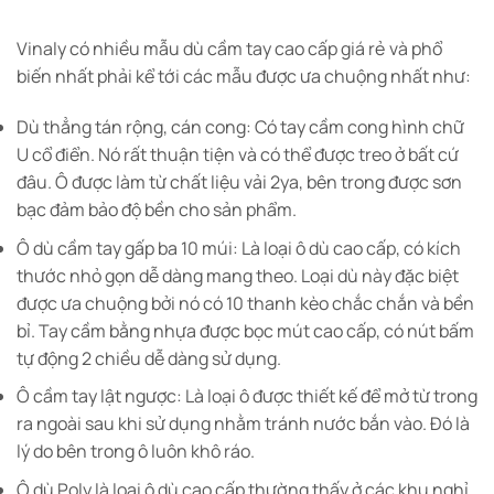
Vinaly có nhiều mẫu dù cầm tay cao cấp giá rẻ và phổ
biến nhất phải kể tới các mẫu được ưa chuộng nhất như:
Dù thẳng tán rộng, cán cong: Có tay cầm cong hình chữ
U cổ điển. Nó rất thuận tiện và có thể được treo ở bất cứ
đâu. Ô được làm từ chất liệu vải 2ya, bên trong được sơn
bạc đảm bảo độ bền cho sản phẩm.
Ô dù cầm tay gấp ba 10 múi: Là loại ô dù cao cấp, có kích
thước nhỏ gọn dễ dàng mang theo. Loại dù này đặc biệt
được ưa chuộng bởi nó có 10 thanh kèo chắc chắn và bền
bỉ. Tay cầm bằng nhựa được bọc mút cao cấp, có nút bấm
tự động 2 chiều dễ dàng sử dụng.
Ô cầm tay lật ngược: Là loại ô được thiết kế để mở từ trong
ra ngoài sau khi sử dụng nhằm tránh nước bắn vào. Đó là
lý do bên trong ô luôn khô ráo.
Ô dù Poly là loại ô dù cao cấp thường thấy ở các khu nghỉ