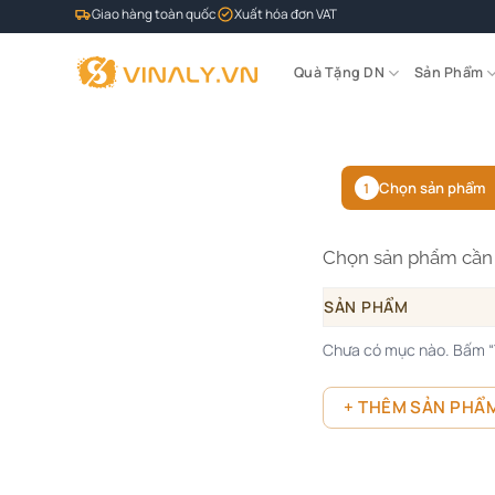
Bỏ
Giao hàng toàn quốc
Xuất hóa đơn VAT
qua
nội
Quà Tặng DN
Sản Phẩm
dung
Chọn sản phẩm
1
Chọn sản phẩm cần 
SẢN PHẨM
Chưa có mục nào. Bấm “Y
+ THÊM SẢN PHẨ