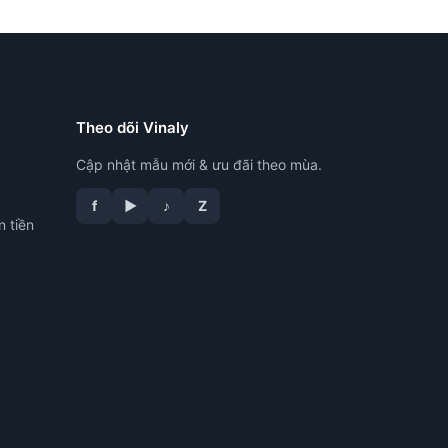
Theo dõi Vinaly
Cập nhật mẫu mới & ưu đãi theo mùa.
f
▶
♪
Z
n tiền
tư vấn công nghệ in