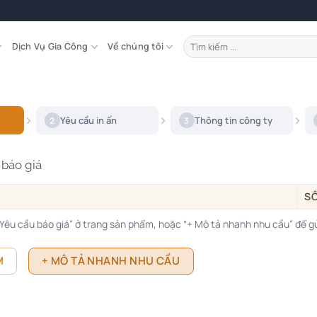
Tìm
Dịch Vụ Gia Công
Về chúng tôi
kiếm:
Yêu cầu in ấn
Thông tin công ty
2
3
báo giá
S
êu cầu báo giá” ở trang sản phẩm, hoặc “+ Mô tả nhanh nhu cầu” để gử
M
+ MÔ TẢ NHANH NHU CẦU