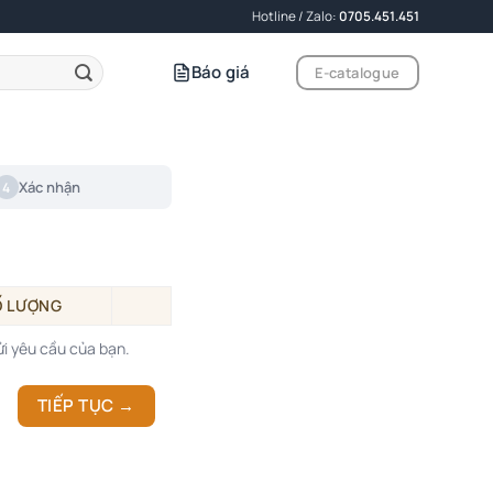
Hotline / Zalo:
0705.451.451
Báo giá
E-catalogue
Xác nhận
4
Ố LƯỢNG
i yêu cầu của bạn.
TIẾP TỤC →