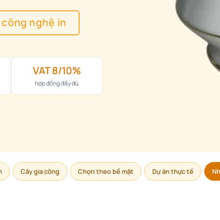
công nghệ in
VAT 8/10%
hợp đồng đầy đủ
n
Cây gia công
Chọn theo bề mặt
Dự án thực tế
Nh