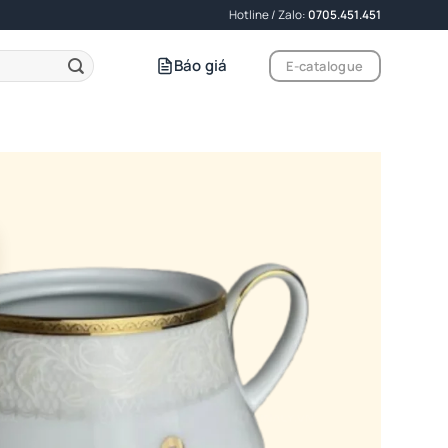
Hotline / Zalo:
0705.451.451
Báo giá
E-catalogue