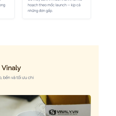
ong
hoạch theo mốc launch — kịp cả
những đơn gấp.
 Vinaly
, bền và tối ưu chi