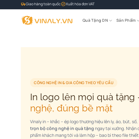
Bỏ
Giao hàng toàn quốc
Xuất hóa đơn VAT
qua
nội
Quà Tặng DN
Sản Phẩm
dung
CÔNG NGHỆ IN & GIA CÔNG THEO YÊU CẦU
In logo lên mọi quà tặn
nghệ, đúng bề mặt
Vinaly in – khắc – ép logo thương hiệu lên ly, áo, bút, sổ
trọn bộ công nghệ in quà tặng
ngay tại xưởng. Nhận
phẩm khách mang tới và làm hộp – bao bì theo file thiết