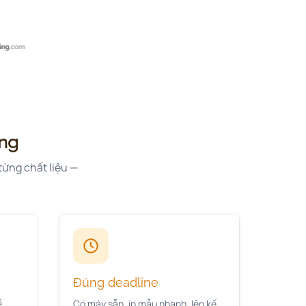
ặng
từng chất liệu —
Đúng deadline
ề
Có máy sẵn, in mẫu nhanh, lên kế