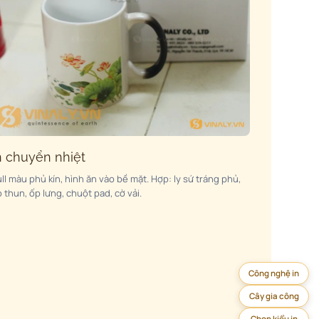
n chuyển nhiệt
ll màu phủ kín, hình ăn vào bề mặt. Hợp: ly sứ tráng phủ,
 thun, ốp lưng, chuột pad, cờ vải.
Công nghệ in
Cây gia công
Chọn kiểu in