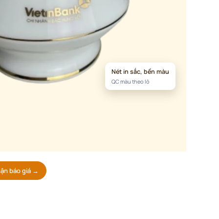
Nét in sắc, bền màu
QC màu theo lô
ận báo giá →