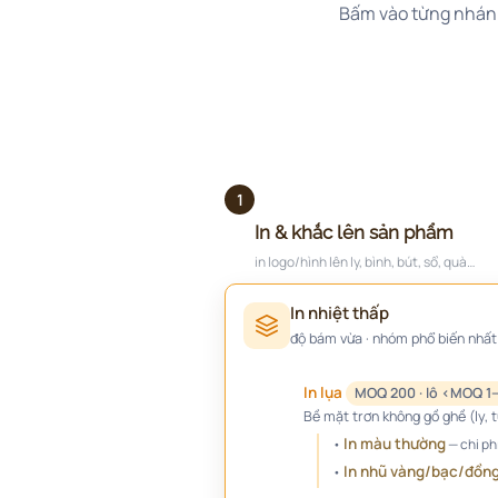
Bấm vào từng nhánh đ
1
In & khắc lên sản phẩm
in logo/hình lên ly, bình, bút, sổ, quà…
In nhiệt thấp
độ bám vừa · nhóm phổ biến nhất
In lụa
MOQ 200 · lô <MOQ 1–
Bề mặt trơn không gồ ghề (ly, tú
In màu thường
•
— chi phí
In nhũ vàng/bạc/đồn
•