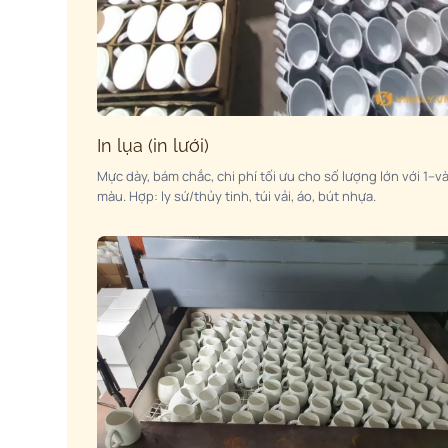
In lụa (in lưới)
Mực dày, bám chắc, chi phí tối ưu cho số lượng lớn với 1–và
màu. Hợp: ly sứ/thủy tinh, túi vải, áo, bút nhựa.