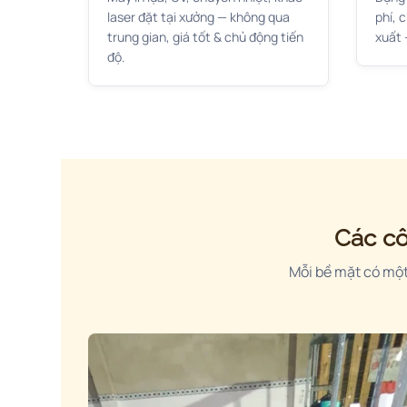
laser đặt tại xưởng — không qua
phí, 
trung gian, giá tốt & chủ động tiến
xuất 
độ.
Các cô
Mỗi bề mặt có một 