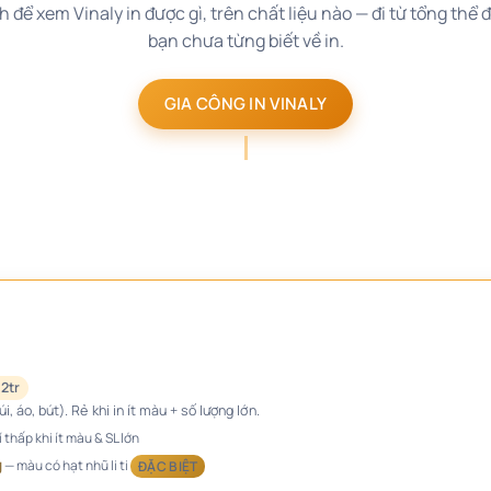
ể xem Vinaly in được gì, trên chất liệu nào — đi từ tổng thể đế
bạn chưa từng biết về in.
GIA CÔNG IN VINALY
2tr
i, áo, bút). Rẻ khi in ít màu + số lượng lớn.
 thấp khi ít màu & SL lớn
g
— màu có hạt nhũ li ti
ĐẶC BIỆT