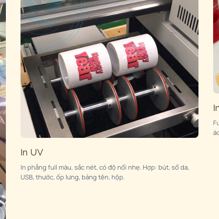
I
Fu
áo
In UV
In phẳng full màu, sắc nét, có độ nổi nhẹ. Hợp: bút, sổ da,
USB, thước, ốp lưng, bảng tên, hộp.