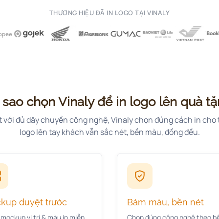
THƯƠNG HIỆU ĐÃ IN LOGO TẠI VINALY
 sao chọn Vinaly để in logo lên quà t
t với đủ dây chuyền công nghệ, Vinaly chọn đúng cách in cho 
logo lên tay khách vẫn sắc nét, bền màu, đồng đều.
kup duyệt trước
Bám màu, bền nét
mockup vị trí & màu in miễn
Chọn đúng công nghệ theo b