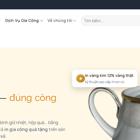
Tìm
Dịch Vụ Gia Công
Về chúng tôi
kiếm:
In vàng kim 12% vàng thật
★
kỹ thuật cao cấp ít nơi có
g —
đúng công
, bình giữ nhiệt, hộp quà… bằng
 cả
in gia công quà tặng
trên sản
 kế.