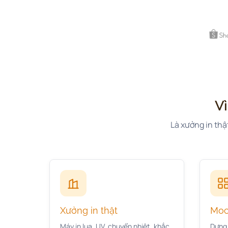
Vì
Là xưởng in thậ
Xưởng in thật
Moc
Máy in lụa, UV, chuyển nhiệt, khắc
Dựng 