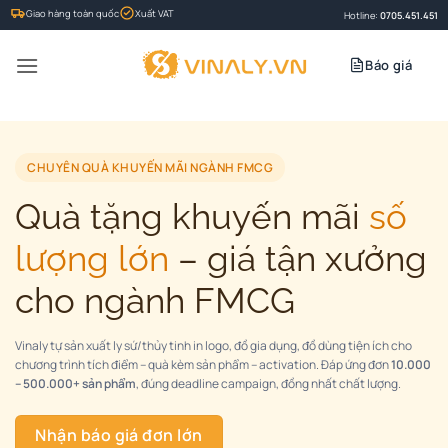
Bỏ
Giao hàng toàn quốc
Xuất VAT
Hotline:
0705.451.451
qua
nội
Báo giá
dung
CHUYÊN QUÀ KHUYẾN MÃI NGÀNH FMCG
Quà tặng khuyến mãi
số
lượng lớn
– giá tận xưởng
cho ngành FMCG
Vinaly tự sản xuất ly sứ/thủy tinh in logo, đồ gia dụng, đồ dùng tiện ích cho
chương trình tích điểm – quà kèm sản phẩm – activation. Đáp ứng đơn
10.000
– 500.000+ sản phẩm
, đúng deadline campaign, đồng nhất chất lượng.
Nhận báo giá đơn lớn