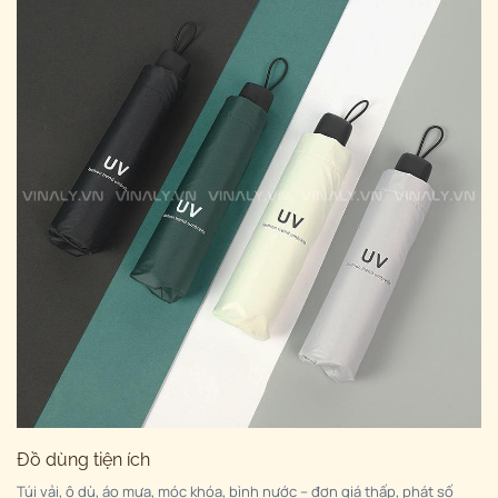
Đồ dùng tiện ích
Túi vải, ô dù, áo mưa, móc khóa, bình nước – đơn giá thấp, phát số