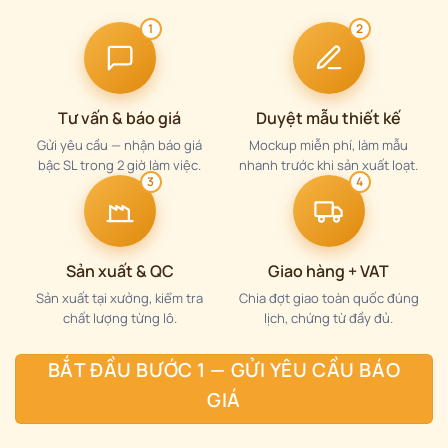
1
2
Tư vấn & báo giá
Duyệt mẫu thiết kế
Gửi yêu cầu — nhận báo giá
Mockup miễn phí, làm mẫu
bậc SL trong 2 giờ làm việc.
nhanh trước khi sản xuất loạt.
3
4
Sản xuất & QC
Giao hàng + VAT
Sản xuất tại xưởng, kiểm tra
Chia đợt giao toàn quốc đúng
chất lượng từng lô.
lịch, chứng từ đầy đủ.
BẮT ĐẦU BƯỚC 1 — GỬI YÊU CẦU BÁO
GIÁ