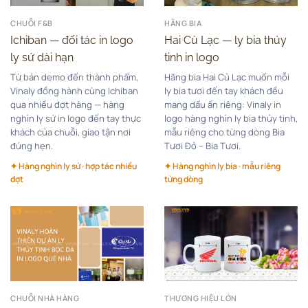
HÃNG BIA
CHUỖI F&B
Hai Củ Lạc — ly bia thủy
Ichiban — đối tác in logo
tinh in logo
ly sứ dài hạn
Hãng bia Hai Củ Lạc muốn mỗi
Từ bản demo đến thành phẩm,
ly bia tươi đến tay khách đều
Vinaly đồng hành cùng Ichiban
mang dấu ấn riêng: Vinaly in
qua nhiều đợt hàng — hàng
logo hàng nghìn ly bia thủy tinh,
nghìn ly sứ in logo đến tay thực
mẫu riêng cho từng dòng Bia
khách của chuỗi, giao tận nơi
Tươi Đỏ – Bia Tươi.
đúng hẹn.
✦ Hàng nghìn ly bia · mẫu riêng
✦ Hàng nghìn ly sứ · hợp tác nhiều
từng dòng
đợt
CHUỖI NHÀ HÀNG
THƯƠNG HIỆU LỚN