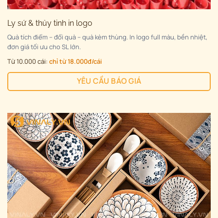
Ly sứ & thủy tinh in logo
Quà tích điểm – đổi quà – quà kèm thùng. In logo full màu, bền nhiệt,
đơn giá tối ưu cho SL lớn.
Từ 10.000 cái:
chỉ từ 18.000đ/cái
YÊU CẦU BÁO GIÁ