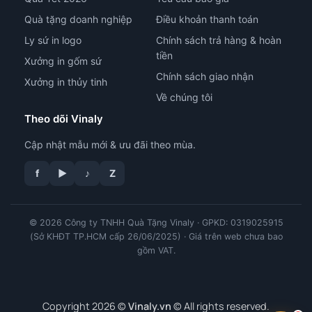
Quà tặng doanh nghiệp
Điều khoản thanh toán
Ly sứ in logo
Chính sách trả hàng & hoàn
tiền
Xưởng in gốm sứ
Chính sách giao nhận
Xưởng in thủy tinh
Về chúng tôi
Theo dõi Vinaly
Cập nhật mẫu mới & ưu đãi theo mùa.
f
▶
♪
Z
© 2026 Công ty TNHH Quà Tặng Vinaly · GPKD: 0319025915
tư vấn công nghệ in
(Sở KHĐT TP.HCM cấp 26/06/2025) · Giá trên web chưa bao
gồm VAT.
Copyright 2026 ©
Vinaly.vn
© All rights reserved.