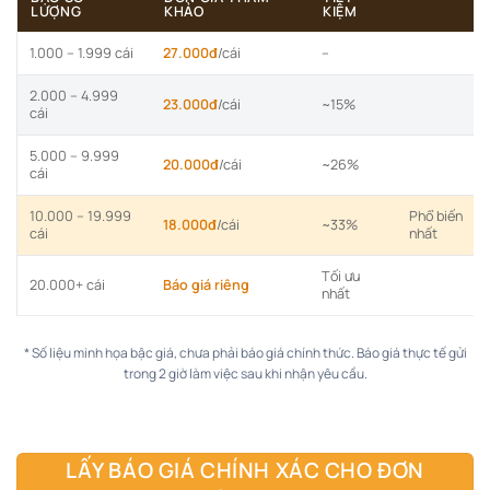
LƯỢNG
KHẢO
KIỆM
1.000 – 1.999 cái
27.000đ
/cái
–
2.000 – 4.999
23.000đ
/cái
~15%
cái
5.000 – 9.999
20.000đ
/cái
~26%
cái
10.000 – 19.999
Phổ biến
18.000đ
/cái
~33%
cái
nhất
Tối ưu
20.000+ cái
Báo giá riêng
nhất
* Số liệu minh họa bậc giá, chưa phải báo giá chính thức. Báo giá thực tế gửi
trong 2 giờ làm việc sau khi nhận yêu cầu.
LẤY BÁO GIÁ CHÍNH XÁC CHO ĐƠN