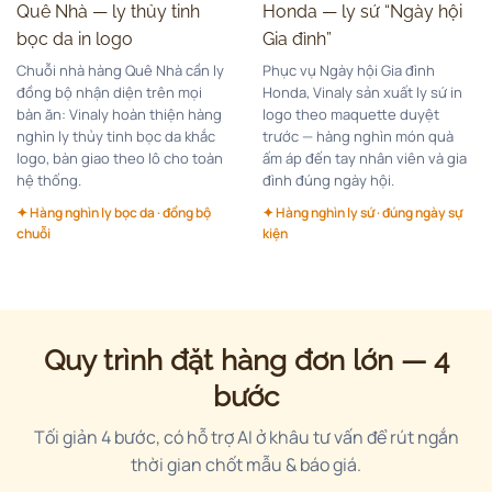
Quê Nhà — ly thủy tinh
Honda — ly sứ “Ngày hội
bọc da in logo
Gia đình”
Chuỗi nhà hàng Quê Nhà cần ly
Phục vụ Ngày hội Gia đình
đồng bộ nhận diện trên mọi
Honda, Vinaly sản xuất ly sứ in
bàn ăn: Vinaly hoàn thiện hàng
logo theo maquette duyệt
nghìn ly thủy tinh bọc da khắc
trước — hàng nghìn món quà
logo, bàn giao theo lô cho toàn
ấm áp đến tay nhân viên và gia
hệ thống.
đình đúng ngày hội.
✦ Hàng nghìn ly bọc da · đồng bộ
✦ Hàng nghìn ly sứ · đúng ngày sự
chuỗi
kiện
Quy trình đặt hàng đơn lớn — 4
bước
Tối giản 4 bước, có hỗ trợ AI ở khâu tư vấn để rút ngắn
thời gian chốt mẫu & báo giá.