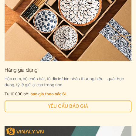
Hàng gia dụng
Hộp cơm, bộ chén bát, tô đĩa in/dán nhãn thương hiệu – quà thực
dụng, tỷ lệ giữ lại cao trong nhà.
Từ 10.000 bộ:
báo giá theo bậc SL
YÊU CẦU BÁO GIÁ