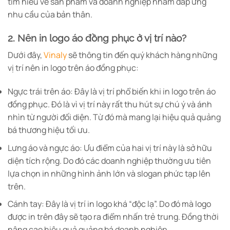
tìm hiểu về sản phẩm và doanh nghiệp nhằm đáp ứng
nhu cầu của bản thân.
2. Nên in logo áo đồng phục ở vị trí nào?
Dưới đây,
Vinaly
sẽ thông tin đến quý khách hàng những
vị trí nên in logo trên áo đồng phục:
Ngực trái trên áo: Đây là vị trí phổ biến khi in logo trên áo
đồng phục. Đó là vì vị trí này rất thu hút sự chú ý và ánh
nhìn từ người đối diện. Từ đó mà mang lại hiệu quả quảng
bá thương hiệu tối ưu.
Lưng áo và ngực áo: Ưu điểm của hai vị trí này là sở hữu
diện tích rộng. Do đó các doanh nghiệp thường ưu tiên
lựa chọn in những hình ảnh lớn và slogan phức tạp lên
trên.
Cánh tay: Đây là vị trí in logo khá “độc lạ”. Do đó mà logo
được in trên đây sẽ tạo ra điểm nhấn trẻ trung. Đồng thời
nâng cao hiệu quả quảng bá doanh nghiệp.