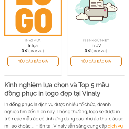
IN ÁO MƯA
IN BÌNH GIỮ NHIỆT
In lụa
In UV
0
₫
0
₫
(Chưa VAT)
(Chưa VAT)
YÊU CẦU BÁO GIÁ
YÊU CẦU BÁO GIÁ
Kinh nghiệm lựa chọn và Top 5 mẫu
đồng phục in logo đẹp tại Vinaly
In đồng phục
là dịch vụ được nhiều tổ chức, doanh
nghiệp tìm đến hiện nay. Thông thường, logo sẽ được in
trên các mẫu áo có tính ứng dụng cao như áo thun, áo sơ
mi, áo khoác,… Hiện tại,
Vinaly
sẵn sàng cung cấp
dịch vụ