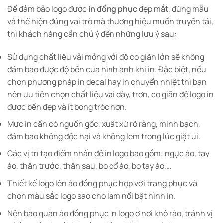
Để đảm bảo logo được
in đồng phục
đẹp mắt, đúng mẫu
và thể hiện đúng vai trò mà thương hiệu muốn truyền tải,
thì khách hàng cần chú ý đến những lưu ý sau:
Sử dụng chất liệu vải mỏng với độ co giãn lớn sẽ không
đảm bảo được độ bền của hình ảnh khi in. Đặc biệt, nếu
chọn phương pháp in decal hay in chuyển nhiệt thì bạn
nên ưu tiên chọn chất liệu vải dày, trơn, co giãn để logo in
được bền đẹp và ít bong tróc hơn.
Mực in cần có nguồn gốc, xuất xứ rõ ràng, minh bạch,
đảm bảo không độc hại và không lem trong lúc giặt ủi.
Các vị trí tạo điểm nhấn để in logo bao gồm: ngực áo, tay
áo, thân trước, thân sau, bo cổ áo, bo tay áo,…
Thiết kế logo lên áo đồng phục hợp với trang phục và
chọn màu sắc logo sao cho làm nổi bật hình in.
Nên bảo quản áo đồng phục in logo ở nơi khô ráo, tránh vị