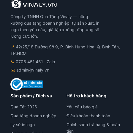
Công ty TNHH Quà Tặng Vinaly — công
xưởng quà tặng doanh nghiệp: tự sản xuất, in
logo theo yêu cầu, giá tận xưởng, đáp ứng số
lượng cực lớn.
📍
42/25/18 Đường Số 9, P. Bình Hưng Hoà, Q. Bình Tân,
TP.HCM
📞
0705.451.451
· Zalo
✉️
admin@vinaly.vn
Sản phẩm / Dịch vụ
Hỗ trợ khách hàng
Quà Tết 2026
Yêu cầu báo giá
Quà tặng doanh nghiệp
Điều khoản thanh toán
Ly sứ in logo
Chính sách trả hàng & hoàn
tiền