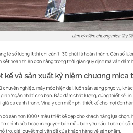
Làm kỷ niệm chương mica ‘lấy liền
ng lẻ số lượng ít thì chỉ cần 1- 30 phút là hoàn thành. Còn số l
m kết hoàn thiện đơn hàng trong thời gian quy định mà vẫn đảm
iết kế và sản xuất kỷ niệm chương mica
gũ chuyên nghiệp, máy móc hiện đại, luôn sẵn sàng phục vụ khá
 gian ‘ngắn nhất’ cho bạn. Bảo đảm chất lượng, đúng thiết kế, i
i giá cả cạnh tranh, Vinaly còn miễn phí thiết kế cho mọi đơn h
ôn có sẵn hơn 1000+ mẫu thiết kế đẹp cho khách hàng lựa chọn.
viên chỉnh sửa hoặc in nguyên bản mẫu bạn yêu cầu. Luôn có sẵn
hỗ trợ, giải quyết mọi vấn đề của khách hàng về sản phẩm.