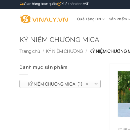
Bỏ
Giao hàng toàn quốc
Xuất hóa đơn VAT
qua
nội
Quà Tặng DN
Sản Phẩm
dung
KỶ NIỆM CHƯƠNG MICA
Trang chủ
/
KỶ NIỆM CHƯƠNG
/
KỶ NIỆM CHƯƠNG 
Danh mục sản phẩm
KỶ NIỆM CHƯƠNG MICA (1)
×
KỶ NIỆ