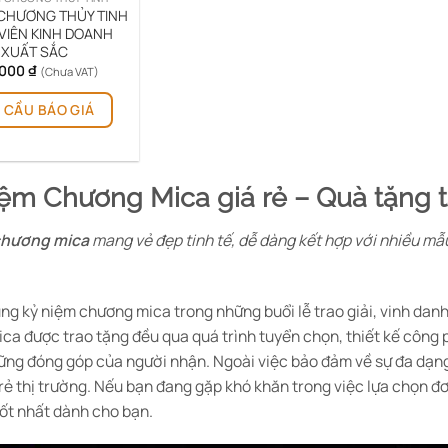
 CHƯƠNG THỦY TINH
VIÊN KINH DOANH
XUẤT SẮC
.000
₫
(Chưa VAT)
 CẦU BÁO GIÁ
ệm Chương Mica giá rẻ – Quà tặng tạ
chương mica
mang vẻ đẹp tinh tế, dễ dàng kết hợp với nhiều mẫu i
ụng kỷ niệm chương mica trong những buổi lễ trao giải, vinh dan
a được trao tặng đều qua quá trình tuyển chọn, thiết kế công ph
hững đóng góp của người nhận. Ngoài việc bảo đảm về sự đa dạng
rẻ thị trường. Nếu bạn đang gặp khó khăn trong việc lựa chọn đơn
tốt nhất dành cho bạn.