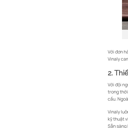
Với đơn hà
Vinaly ca
2. Th
Với đội n
trong thời
cầu. Ngoà
Vinaly lu
kỹ thuật 
Sẵn sàng 