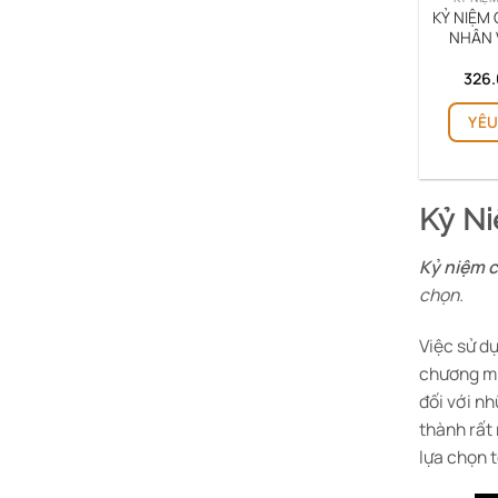
KỶ NIỆM
NHÂN 
326
YÊU
Kỷ Ni
Kỷ niệm 
chọn.
Việc sử d
chương mic
đối với n
thành rất 
lựa chọn 