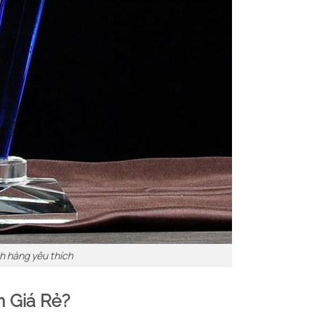
h hàng yêu thích
n Giá Rẻ?