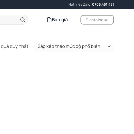
Hotline / Zalo:
0705.451.451
Báo giá
E-catalogue
t quả duy nhất