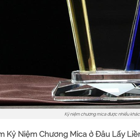
Kỷ niệm chương mica được nhiều khác
m Kỷ Niệm Chương Mica ở Đâu Lấy Liề