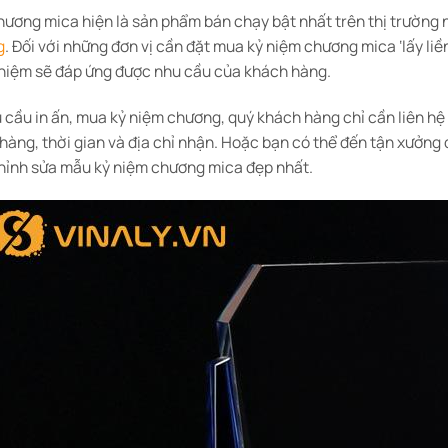
hương mica hiện là sản phẩm bán chạy bật nhất trên thị trường
g
. Đối với những đơn vị cần đặt mua kỷ niệm chương mica ‘lấy liền’
niệm sẽ đáp ứng được nhu cầu của khách hàng.
 cầu in ấn, mua kỷ niệm chương, quý khách hàng chỉ cần liên hệ V
hàng, thời gian và địa chỉ nhận. Hoặc bạn có thể đến tận xưởng đ
hỉnh sửa mẫu kỷ niệm chương mica đẹp nhất.