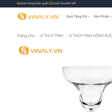
Bỏ
Giao hàng toàn quốc
Xuất hóa đơn VAT
qua
nội
Quà Tặng DN
Sản Phẩm
dung
Trang chủ
/
LY THỦY TINH
/
LY THỦY TINH UỐNG RƯ