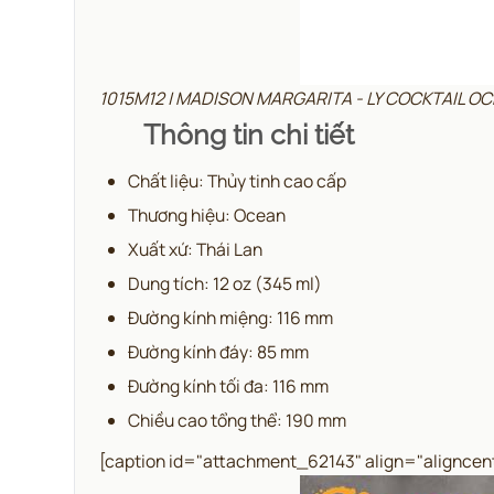
1015M12 | MADISON MARGARITA - LY COCKTAIL O
Thông tin chi tiết
Chất liệu: Thủy tinh cao cấp
Thương hiệu: Ocean
Xuất xứ: Thái Lan
Dung tích: 12 oz (345 ml)
Đường kính miệng: 116 mm
Đường kính đáy: 85 mm
Đường kính tối đa: 116 mm
Chiều cao tổng thể: 190 mm
[caption id="attachment_62143" align="aligncen