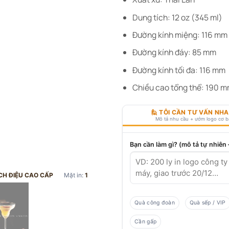
Dung tích: 12 oz (345 ml)
Đường kính miệng: 116 mm
Đường kính đáy: 85 mm
Đường kính tối đa: 116 mm
Chiều cao tổng thể: 190 
🙋 TÔI CẦN TƯ VẤN NH
Mô tả nhu cầu + ướm logo cơ 
Bạn cần làm gì? (mô tả tự nhiên
CH ĐIỆU CAO CẤP
Mặt in:
1
Quà công đoàn
Quà sếp / VIP
Cần gấp