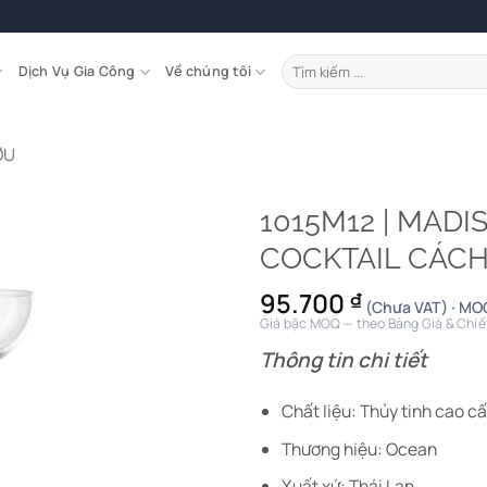
Tìm
Dịch Vụ Gia Công
Về chúng tôi
kiếm:
ỢU
1015M12 | MADI
COCKTAIL CÁCH
95.700
₫
(Chưa VAT) · MOQ
Giá bậc MOQ — theo Bảng Giá & Chiế
Thông tin chi tiết
Chất liệu: Thủy tinh cao c
Thương hiệu: Ocean
Xuất xứ: Thái Lan