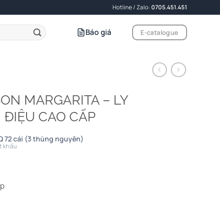
Hotline / Zalo:
0705.451.451
Báo giá
E-catalogue
SON MARGARITA – LY
 ĐIỆU CAO CẤP
 72 cái (3 thùng nguyên)
t khấu
ấp