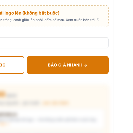
Tải logo lên (không bắt buộc)
 trắng, canh giữa lên phôi, đếm số màu. Xem trước bên trái ↖
 BG
BÁO GIÁ NHANH →
00
₫/cái
ng nguyên) · giá chuẩn ·
xem cấu thành
t kiểu in
i ý) và/hoặc tải logo — hệ thống tự đề xuất kiểu in phù hợp,
thật →