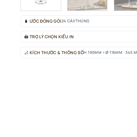
🧳
ƯỚC ĐÓNG GÓI
24 CÁI/THÙNG
🖨
TRỢ LÝ CHỌN KIỂU IN
📐
KÍCH THƯỚC & THÔNG SỐ
H 190MM × Ø 116MM · 345 M