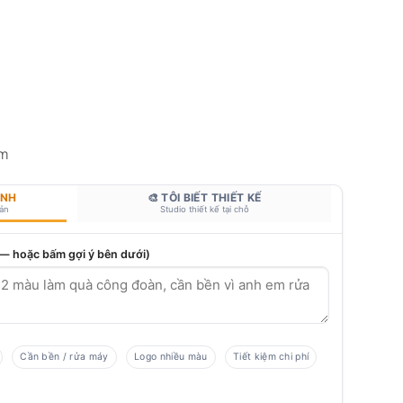
mm
ANH
🎨 TÔI BIẾT THIẾT KẾ
bản
Studio thiết kế tại chỗ
 — hoặc bấm gợi ý bên dưới)
Cần bền / rửa máy
Logo nhiều màu
Tiết kiệm chi phí