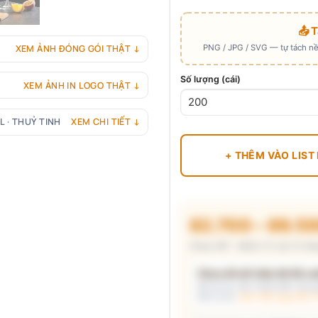
📤 
PNG / JPG / SVG — tự tách nền
XEM ẢNH ĐÓNG GÓI THẬT ↓
Số lượng (cái)
XEM ẢNH IN LOGO THẬT ↓
L · THUỶ TINH
XEM CHI TIẾT ↓
+ THÊM VÀO LIST
82.700 – 89.5
Chưa VAT · MOQ 72 cái (3 thù
Chưa đủ dữ kiện để đề xuấ
Mô tả nhu cầu (hoặc bấm chip gợ
kèm lý do.
Xem mẫu logo đã in 