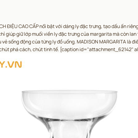
IỆU CAO CẤP nổi bật với dáng ly đặc trưng, tạo dấu ấn riêng 
ỉ giúp giữ lớp muối viền ly đặc trưng của margarita mà còn lan 
iếu vẻ sống động của từng ly đồ uống. MADISON MARGARITA là đ
chút phá cách, chút tinh tế.
[caption id="attachment_62142" al