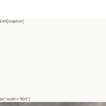
CEAN
[/caption]
ter" width="800"]