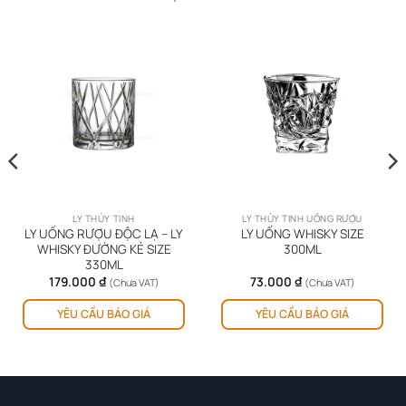
LY THỦY TINH
LY THỦY TINH UỐNG RƯỢU
LY UỐNG RƯỢU ĐỘC LẠ – LY
LY UỐNG WHISKY SIZE
WHISKY ĐƯỜNG KẺ SIZE
300ML
330ML
179.000
₫
73.000
₫
(Chưa VAT)
(Chưa VAT)
YÊU CẦU BÁO GIÁ
YÊU CẦU BÁO GIÁ