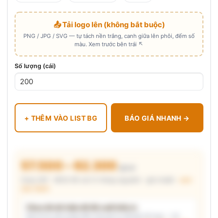
📤 Tải logo lên (không bắt buộc)
PNG / JPG / SVG — tự tách nền trắng, canh giữa lên phôi, đếm số
màu. Xem trước bên trái ↖
Số lượng (cái)
+ THÊM VÀO LIST BG
BÁO GIÁ NHANH →
57.500 – 62.300
₫/cái
Chưa VAT · MOQ 96 cái (2 thùng nguyên) · giá chuẩn ·
xem
cấu thành
Chưa đủ dữ kiện để đề xuất kiểu in
Mô tả nhu cầu (hoặc bấm chip gợi ý) và/hoặc tải logo — hệ