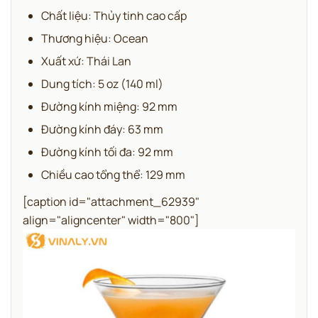
Chất liệu: Thủy tinh cao cấp
Thương hiệu: Ocean
Xuất xứ: Thái Lan
Dung tích: 5 oz (140 ml)
Đường kính miệng: 92 mm
Đường kính đáy: 63 mm
Đường kính tối đa: 92 mm
Chiều cao tổng thể: 129 mm
[caption id="attachment_62939"
align="aligncenter" width="800"]