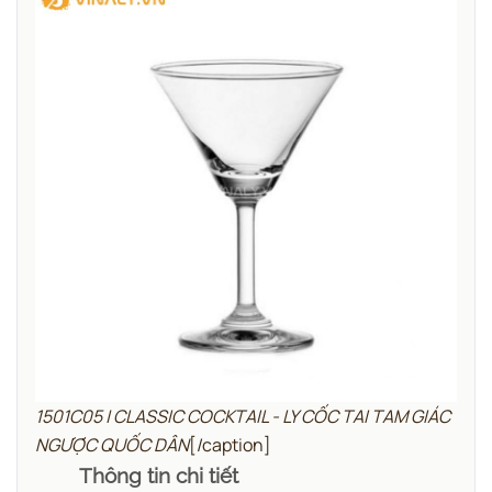
1501C05 | CLASSIC COCKTAIL - LY CỐC TAI TAM GIÁC
NGƯỢC QUỐC DÂN
[/caption]
Thông tin chi tiết