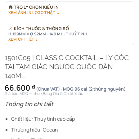
🖨
TRỢ LÝ CHỌN KIỂU IN
XEM ẢNH IN LOGO THẬT ↓
📐
KÍCH THƯỚC & THÔNG SỐ
H 129MM × Ø 92MM · 140 ML · THUỶ TINH
XEM CHI TIẾT ↓
1501C05 | CLASSIC COCKTAIL – LY CỐC
TAI TAM GIÁC NGƯỢC QUỐC DÂN
140ML
66.600
₫
(Chưa VAT) · MOQ 96 cái (2 thùng nguyên)
Giá bậc MOQ — theo Bảng Giá & Chiết khấu
Thông tin chi tiết
Chất liệu: Thủy tinh cao cấp
Thương hiệu: Ocean