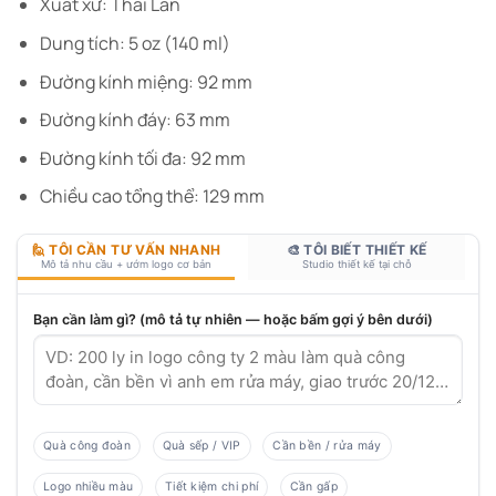
Xuất xứ: Thái Lan
Dung tích: 5 oz (140 ml)
Đường kính miệng: 92 mm
Đường kính đáy: 63 mm
Đường kính tối đa: 92 mm
Chiều cao tổng thể: 129 mm
🙋 TÔI CẦN TƯ VẤN NHANH
🎨 TÔI BIẾT THIẾT KẾ
Mô tả nhu cầu + ướm logo cơ bản
Studio thiết kế tại chỗ
Bạn cần làm gì? (mô tả tự nhiên — hoặc bấm gợi ý bên dưới)
Quà công đoàn
Quà sếp / VIP
Cần bền / rửa máy
Logo nhiều màu
Tiết kiệm chi phí
Cần gấp