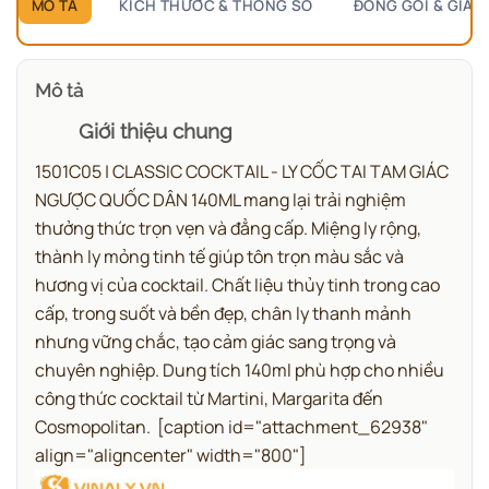
MÔ TẢ
KÍCH THƯỚC & THÔNG SỐ
ĐÓNG GÓI & GIAO
Mô tả
Giới thiệu chung
1501C05 | CLASSIC COCKTAIL - LY CỐC TAI TAM GIÁC
NGƯỢC QUỐC DÂN 140ML mang lại trải nghiệm
thưởng thức trọn vẹn và đẳng cấp.
Miệng ly rộng,
thành ly mỏng tinh tế giúp tôn trọn màu sắc và
hương vị của cocktail. Chất liệu thủy tinh trong cao
cấp, trong suốt và bền đẹp, chân ly thanh mảnh
nhưng vững chắc, tạo cảm giác sang trọng và
chuyên nghiệp. Dung tích 140ml phù hợp cho nhiều
công thức cocktail từ Martini, Margarita đến
Cosmopolitan.
[caption id="attachment_62938"
align="aligncenter" width="800"]