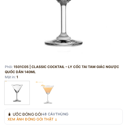
Phôi:
1501C05 | CLASSIC COCKTAIL – LY CỐC TAI TAM GIÁC NGƯỢC
QUỐC DÂN 140ML
Mặt in:
1
🧳
ƯỚC ĐÓNG GÓI
48 CÁI/THÙNG
XEM ẢNH ĐÓNG GÓI THẬT ↓