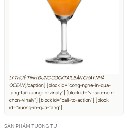
LY THUỶ TINH ĐỰNG COCKTAIL BÁN CHẠY NHÀ
OCEAN
[/caption]
[block id="cong-nghe-in-qua-
tang-tai-xuong-in-vinaly"]
[block id="vi-sao-nen-
chon-vinaly"]
[block id="call-to-action"]
[block
id="xuong-in-qua-tang"]
SẢN PHẨM TƯƠNG TỰ