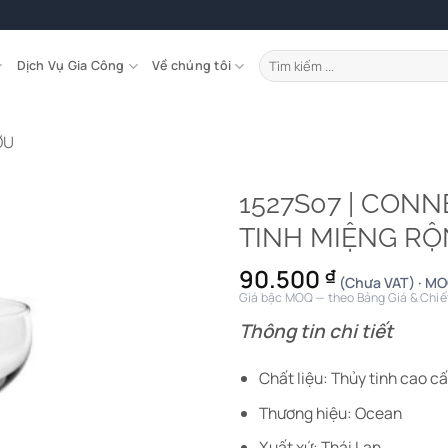
Tìm
Dịch Vụ Gia Công
Về chúng tôi
kiếm:
ỢU
1527S07 | CONN
TINH MIỆNG R
90.500
₫
(Chưa VAT) · MO
Giá bậc MOQ — theo Bảng Giá & Chiế
Thông tin chi tiết
Chất liệu: Thủy tinh cao c
Thương hiệu: Ocean
Xuất xứ: Thái Lan