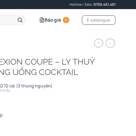
Hotline / Zalo:
0705.451.451
Báo giá
E-catalogue
0
EXION COUPE – LY THUỶ
ỘNG UỐNG COCKTAIL
Q 72 cái (3 thùng nguyên)
t khấu
ấp