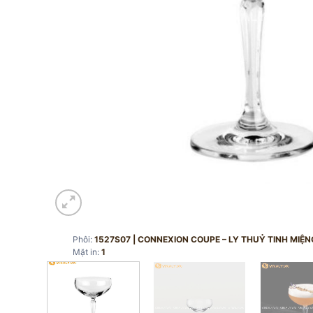
Phôi:
1527S07 | CONNEXION COUPE – LY THUỶ TINH MIỆ
Mặt in:
1