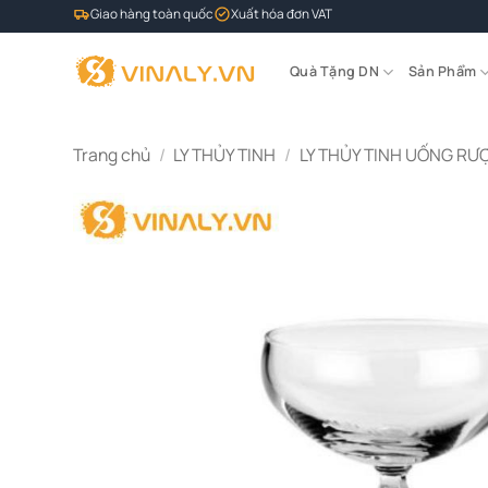
Bỏ
Giao hàng toàn quốc
Xuất hóa đơn VAT
qua
nội
Quà Tặng DN
Sản Phẩm
dung
Trang chủ
/
LY THỦY TINH
/
LY THỦY TINH UỐNG RƯ