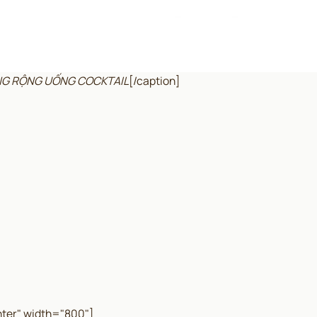
ỆNG RỘNG UỐNG COCKTAIL
[/caption]
ter" width="800"]