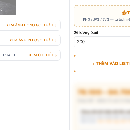
📤 
PNG / JPG / SVG — tự tách nền
XEM ẢNH ĐÓNG GÓI THẬT ↓
Số lượng (cái)
XEM ẢNH IN LOGO THẬT ↓
 · PHA LÊ
XEM CHI TIẾT ↓
+ THÊM VÀO LIST
78.100 – 84.7
Chưa VAT · MOQ 72 cái (3 thù
Chưa đủ dữ kiện để đề xuấ
Mô tả nhu cầu (hoặc bấm chip gợ
kèm lý do.
Xem mẫu logo đã in 