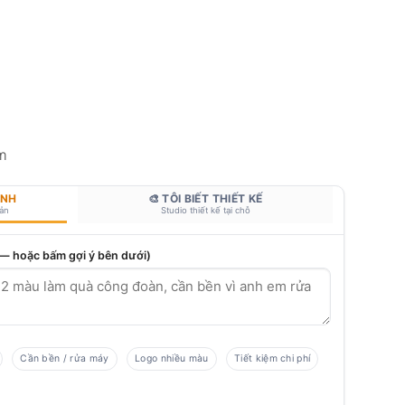
m
ANH
🎨 TÔI BIẾT THIẾT KẾ
bản
Studio thiết kế tại chỗ
 — hoặc bấm gợi ý bên dưới)
Cần bền / rửa máy
Logo nhiều màu
Tiết kiệm chi phí