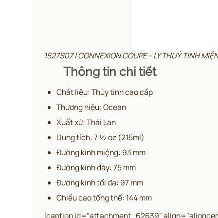
1527S07 | CONNEXION COUPE - LY THUỶ TINH MI
Thông tin chi tiết
Chất liệu: Thủy tinh cao cấp
Thương hiệu: Ocean
Xuất xứ: Thái Lan
Dung tích: 7 ½ oz (215ml)
Đường kính miệng: 93 mm
Đường kính đáy: 75 mm
Đường kính tối đa: 97 mm
Chiều cao tổng thể: 144 mm
[caption id="attachment_62639" align="aligncen