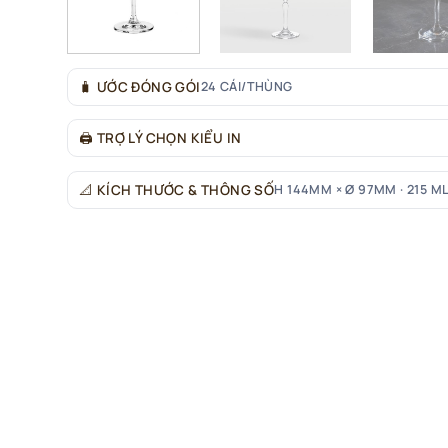
🧳
ƯỚC ĐÓNG GÓI
24 CÁI/THÙNG
🖨
TRỢ LÝ CHỌN KIỂU IN
📐
KÍCH THƯỚC & THÔNG SỐ
H 144MM × Ø 97MM · 215 ML