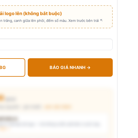
Tải logo lên (không bắt buộc)
 trắng, canh giữa lên phôi, đếm số màu. Xem trước bên trái ↖
 BG
BÁO GIÁ NHANH →
00
₫/cái
ng nguyên) · giá chuẩn ·
xem cấu thành
t kiểu in
i ý) và/hoặc tải logo — hệ thống tự đề xuất kiểu in phù hợp,
thật →