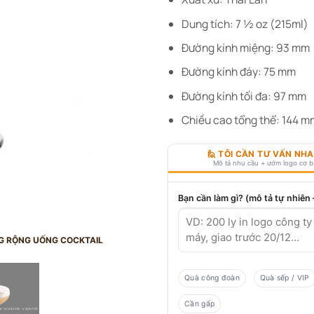
Dung tích: 7 ½ oz (215ml)
Đường kính miệng: 93 mm
Đường kính đáy: 75 mm
Đường kính tối đa: 97 mm
Chiều cao tổng thể: 144 m
🙋 TÔI CẦN TƯ VẤN NH
Mô tả nhu cầu + ướm logo cơ 
Bạn cần làm gì? (mô tả tự nhiên
NG RỘNG UỐNG COCKTAIL
Quà công đoàn
Quà sếp / VIP
Cần gấp