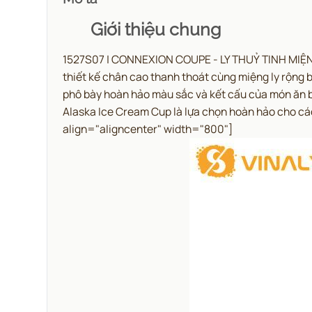
Giới thiệu chung
1527S07 | CONNEXION COUPE - LY THUỶ TINH MIỆN
thiết kế chân cao thanh thoát cùng miệng ly rộng b
phô bày hoàn hảo màu sắc và kết cấu của món ăn bê
Alaska Ice Cream Cup là lựa chọn hoàn hảo cho các
align="aligncenter" width="800"]