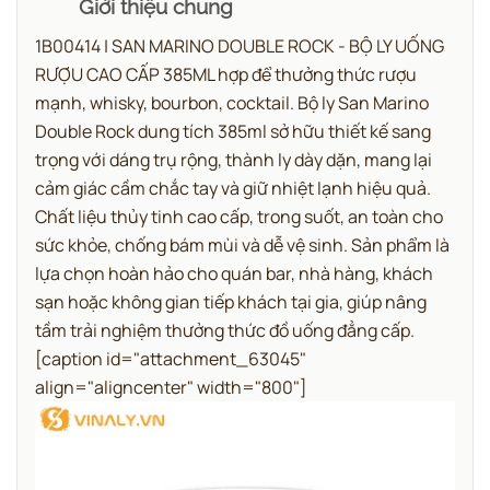
Giới thiệu chung
1B00414 | SAN MARINO DOUBLE ROCK - BỘ LY UỐNG
RƯỢU CAO CẤP 385ML hợp để thưởng thức rượu
mạnh, whisky, bourbon, cocktail.
Bộ ly San Marino
Double Rock dung tích 385ml sở hữu thiết kế sang
trọng với dáng trụ rộng, thành ly dày dặn, mang lại
cảm giác cầm chắc tay và giữ nhiệt lạnh hiệu quả.
Chất liệu thủy tinh cao cấp, trong suốt, an toàn cho
sức khỏe, chống bám mùi và dễ vệ sinh.
Sản phẩm là
lựa chọn hoàn hảo cho quán bar, nhà hàng, khách
sạn hoặc không gian tiếp khách tại gia, giúp nâng
tầm trải nghiệm thưởng thức đồ uống đẳng cấp.
[caption id="attachment_63045"
align="aligncenter" width="800"]