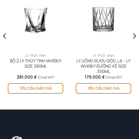
LY THỦY TINH
LY THỦY TINH
BỘ 2 LY THỦY TINH WHISKY
LY UỐNG RƯỢU ĐỘC LẠ – LY
SIZE 280ML
WHISKY ĐƯỜNG KẺ SIZE
330ML
281.000
₫
179.000
₫
(Chưa VAT)
(Chưa VAT)
YÊU CẦU BÁO GIÁ
YÊU CẦU BÁO GIÁ