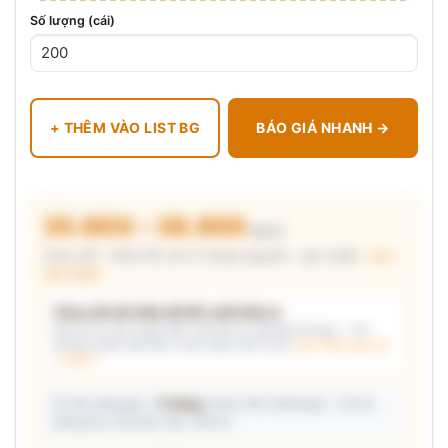
Số lượng (cái)
+ THÊM VÀO LIST BG
BÁO GIÁ NHANH →
35.900 – 38.900
₫/cái
Chưa VAT · MOQ 96 cái (2 thùng nguyên) · giá chuẩn ·
xem
cấu thành
Chưa đủ dữ kiện để đề xuất kiểu in
Mô tả nhu cầu (hoặc bấm chip gợi ý) và/hoặc tải logo — hệ
thống tự đề xuất kiểu in phù hợp, kèm lý do.
Xem mẫu logo đã
in thật →
📦 Ước đóng gói: ~
5 thùng
carton (48 cái/thùng) — hỗ trợ
phòng thu mua làm việc với kho.