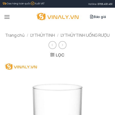
Bỏ
Giao hàng toàn quốc
Xuất VAT
Hotline:
0705.451.451
qua
nội
Báo giá
dung
Trang chủ
/
LY THỦY TINH
/
LY THỦY TINH UỐNG RƯỢU
LỌC