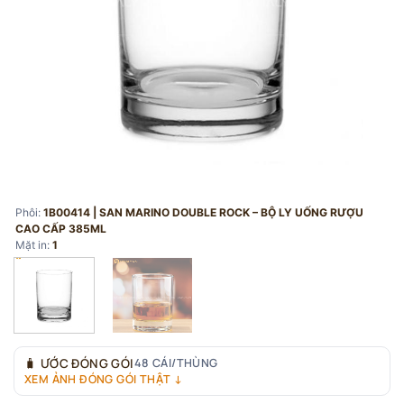
Phôi:
1B00414 | SAN MARINO DOUBLE ROCK – BỘ LY UỐNG RƯỢU
CAO CẤP 385ML
Mặt in:
1
🧳
ƯỚC ĐÓNG GÓI
48 CÁI/THÙNG
XEM ẢNH ĐÓNG GÓI THẬT ↓