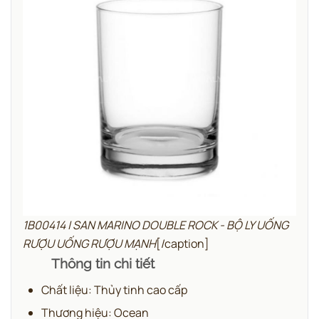
1B00414 | SAN MARINO DOUBLE ROCK - BỘ LY UỐNG
RƯỢU UỐNG RƯỢU MẠNH
[/caption]
Thông tin chi tiết
Chất liệu: Thủy tinh cao cấp
Thương hiệu: Ocean