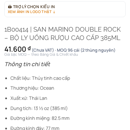
🖨
TRỢ LÝ CHỌN KIỂU IN
XEM ẢNH IN LOGO THẬT ↓
1B00414 | SAN MARINO DOUBLE ROCK
– BỘ LY UỐNG RƯỢU CAO CẤP 385ML
41.600
₫
(Chưa VAT) · MOQ 96 cái (2 thùng nguyên)
Giá bậc MOQ — theo Bảng Giá & Chiết khấu
Thông tin chi tiết
Chất liệu: Thủy tinh cao cấp
Thương hiệu: Ocean
Xuất xứ: Thái Lan
Dung tích: 13 ½ oz (385 ml)
Đường kính miệng: 82.5 mm
Đường kính đáy: 77 mm