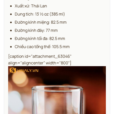
Xuất xứ: Thái Lan
Dung tích: 13 ½ oz (385 ml)
Đường kính miệng: 82.5 mm
Đường kính đáy: 77 mm
Đường kính tối đa: 82.5 mm
Chiều cao tổng thể: 105.5 mm
[caption id="attachment_63046"
align="aligncenter" width="800"]