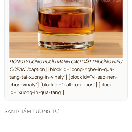
DÒNG LY UỐNG RƯỢU MẠNH CAO CẤP THƯƠNG HIỆU
OCEAN
[/caption]
[block id="cong-nghe-in-qua-
tang-tai-xuong-in-vinaly"]
[block id="vi-sao-nen-
chon-vinaly"]
[block id="call-to-action"]
[block
id="xuong-in-qua-tang"]
SẢN PHẨM TƯƠNG TỰ