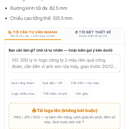
Đường kính tối đa: 82.5 mm
Chiều cao tổng thể: 105.5 mm
🙋 TÔI CẦN TƯ VẤN NHANH
🎨 TÔI BIẾT THIẾT KẾ
Mô tả nhu cầu + ướm logo cơ bản
Studio thiết kế tại chỗ
Bạn cần làm gì? (mô tả tự nhiên — hoặc bấm gợi ý bên dưới)
Quà công đoàn
Quà sếp / VIP
Cần bền / rửa máy
Logo nhiều màu
Tiết kiệm chi phí
Cần gấp
📤 Tải logo lên (không bắt buộc)
PNG / JPG / SVG — tự tách nền trắng, canh giữa lên phôi, đếm số
màu. Xem trước bên trái ↖