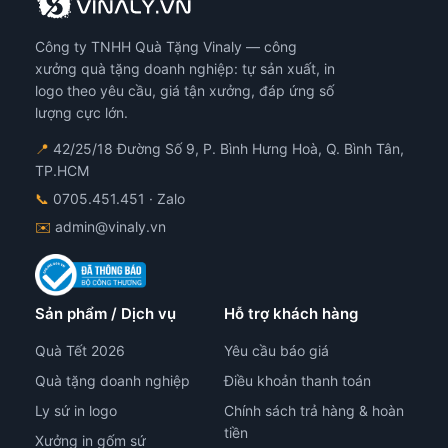
Công ty TNHH Quà Tặng Vinaly — công
xưởng quà tặng doanh nghiệp: tự sản xuất, in
logo theo yêu cầu, giá tận xưởng, đáp ứng số
lượng cực lớn.
📍
42/25/18 Đường Số 9, P. Bình Hưng Hoà, Q. Bình Tân,
TP.HCM
📞
0705.451.451
· Zalo
✉️
admin@vinaly.vn
Sản phẩm / Dịch vụ
Hỗ trợ khách hàng
Quà Tết 2026
Yêu cầu báo giá
Quà tặng doanh nghiệp
Điều khoản thanh toán
Ly sứ in logo
Chính sách trả hàng & hoàn
tiền
Xưởng in gốm sứ