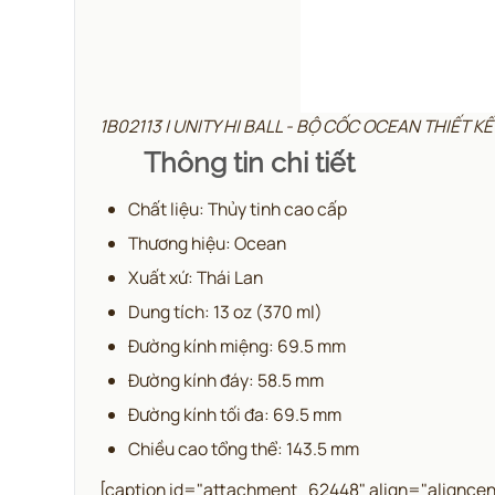
1B02113 | UNITY HI BALL - BỘ CỐC OCEAN THIẾT 
Thông tin chi tiết
Chất liệu: Thủy tinh cao cấp
Thương hiệu: Ocean
Xuất xứ: Thái Lan
Dung tích: 13 oz (370 ml)
Đường kính miệng: 69.5 mm
Đường kính đáy: 58.5 mm
Đường kính tối đa: 69.5 mm
Chiều cao tổng thể: 143.5 mm
[caption id="attachment_62448" align="aligncen