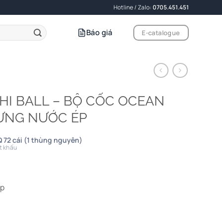
Hotline / Zalo:
0705.451.451
Báo giá
E-catalogue
Y HI BALL – BỘ CỐC OCEAN
ĐỰNG NƯỚC ÉP
 72 cái (1 thùng nguyên)
t khấu
ấp