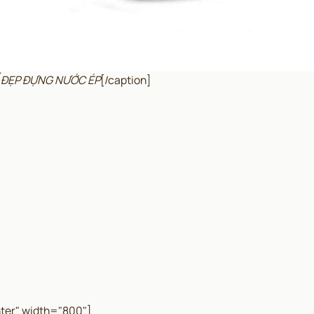
KẾ ĐẸP ĐỰNG NƯỚC ÉP
[/caption]
ter" width="800"]