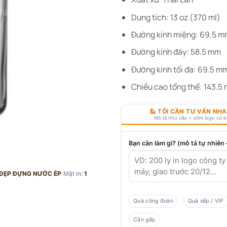
Dung tích: 13 oz (370 ml)
Đường kính miệng: 69.5 
Đường kính đáy: 58.5 mm
Đường kính tối đa: 69.5 m
Chiều cao tổng thể: 143.5
🙋 TÔI CẦN TƯ VẤN NH
Mô tả nhu cầu + ướm logo cơ 
Bạn cần làm gì? (mô tả tự nhiên
Ế ĐẸP ĐỰNG NƯỚC ÉP
Mặt in:
1
Quà công đoàn
Quà sếp / VIP
Cần gấp