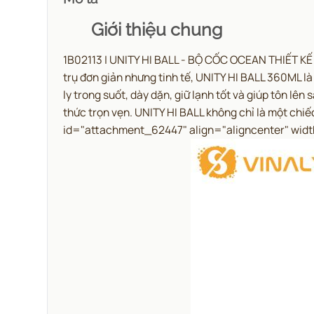
Giới thiệu chung
1B02113 | UNITY HI BALL - BỘ CỐC OCEAN THIẾT KẾ Đ
trụ đơn giản nhưng tinh tế, UNITY HI BALL 360ML l
ly trong suốt, dày dặn, giữ lạnh tốt và giúp tôn lê
thức trọn vẹn.
UNITY HI BALL không chỉ là một chiế
id="attachment_62447" align="aligncenter" wid