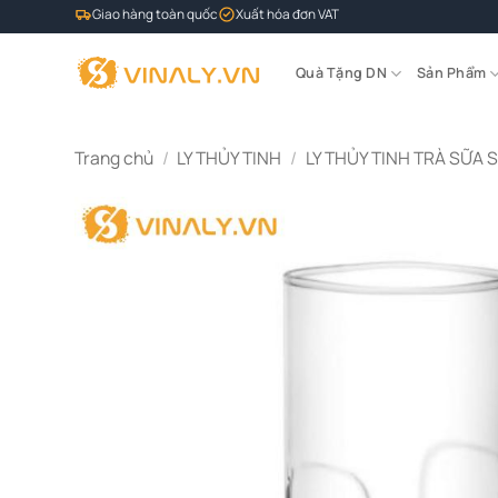
Bỏ
Giao hàng toàn quốc
Xuất hóa đơn VAT
qua
nội
Quà Tặng DN
Sản Phẩm
dung
Trang chủ
/
LY THỦY TINH
/
LY THỦY TINH TRÀ SỮA 