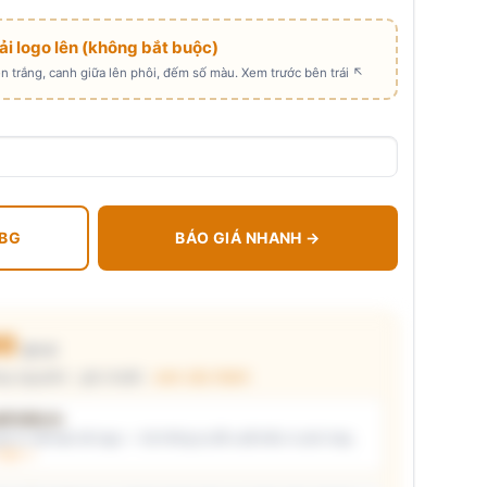
Tải logo lên (không bắt buộc)
 trắng, canh giữa lên phôi, đếm số màu. Xem trước bên trái ↖
 BG
BÁO GIÁ NHANH →
00
₫/cái
g nguyên) · giá chuẩn ·
xem cấu thành
t kiểu in
i ý) và/hoặc tải logo — hệ thống tự đề xuất kiểu in phù hợp,
thật →