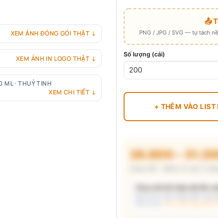
📤 
PNG / JPG / SVG — tự tách nền
XEM ẢNH ĐÓNG GÓI THẬT ↓
Số lượng (cái)
XEM ẢNH IN LOGO THẬT ↓
0 ML · THUỶ TINH
XEM CHI TIẾT ↓
+ THÊM VÀO LIST
28.800 – 31.2
Chưa VAT · MOQ 72 cái (1 thùn
Chưa đủ dữ kiện để đề xuấ
Mô tả nhu cầu (hoặc bấm chip gợ
kèm lý do.
Xem mẫu logo đã in 