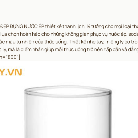
ẸP ĐỰNG NƯỚC ÉP thiết kế thanh lịch, lý tưởng cho mọi loại thức
à lựa chọn hoàn hảo cho những không gian phục vụ nước ép, sod
n sắc màu tự nhiên của thức uống. Thiết kế nhẹ tay, miệng ly bo t
c ly, mà là điểm nhấn giúp mỗi thức uống trở nên hấp dẫn và đẳ
th="800"]