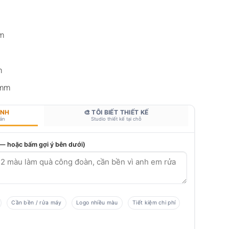
mm
m
 mm
ANH
🎨 TÔI BIẾT THIẾT KẾ
bản
Studio thiết kế tại chỗ
 — hoặc bấm gợi ý bên dưới)
Cần bền / rửa máy
Logo nhiều màu
Tiết kiệm chi phí