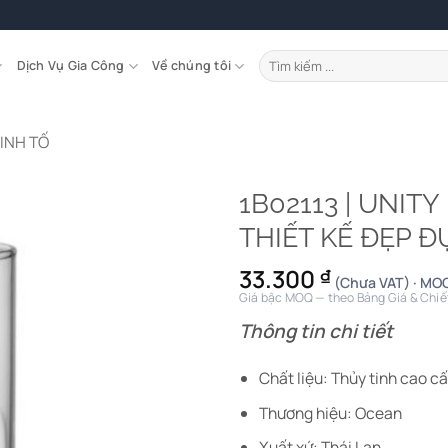
Tìm
Dịch Vụ Gia Công
Về chúng tôi
kiếm:
SINH TỐ
1B02113 | UNIT
THIẾT KẾ ĐẸP 
33.300
₫
(Chưa VAT) · MOQ
Giá bậc MOQ — theo Bảng Giá & Chiế
Thông tin chi tiết
Chất liệu: Thủy tinh cao c
Thương hiệu: Ocean
Xuất xứ: Thái Lan