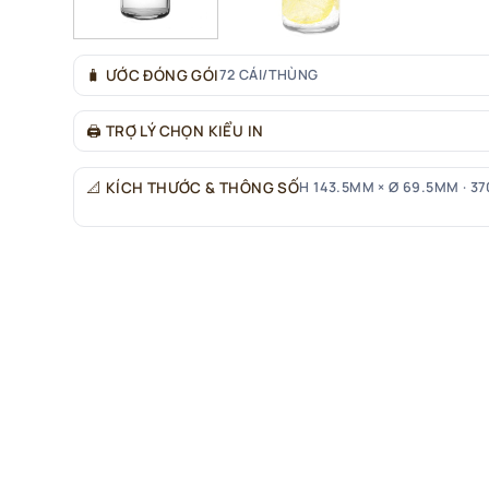
🧳
ƯỚC ĐÓNG GÓI
72 CÁI/THÙNG
🖨
TRỢ LÝ CHỌN KIỂU IN
📐
KÍCH THƯỚC & THÔNG SỐ
H 143.5MM × Ø 69.5MM · 37