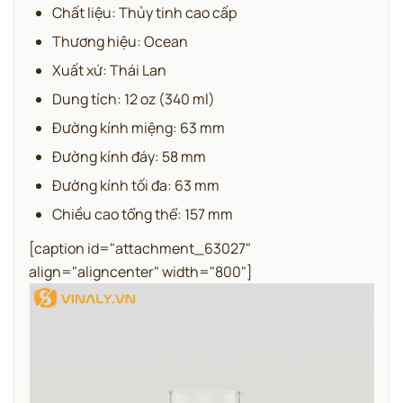
Chất liệu: Thủy tinh cao cấp
Thương hiệu: Ocean
Xuất xứ: Thái Lan
Dung tích: 12 oz (340 ml)
Đường kính miệng: 63 mm
Đường kính đáy: 58 mm
Đường kính tối đa: 63 mm
Chiều cao tổng thể: 157 mm
[caption id="attachment_63027"
align="aligncenter" width="800"]