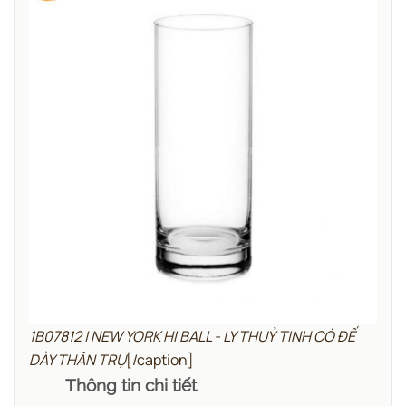
1B07812 | NEW YORK HI BALL - LY THUỶ TINH CÓ ĐẾ
DÀY THÂN TRỤ
[/caption]
Thông tin chi tiết