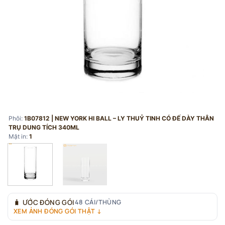
Phôi:
1B07812 | NEW YORK HI BALL – LY THUỶ TINH CÓ ĐẾ DÀY THÂN
TRỤ DUNG TÍCH 340ML
Mặt in:
1
🧳
ƯỚC ĐÓNG GÓI
48 CÁI/THÙNG
XEM ẢNH ĐÓNG GÓI THẬT ↓