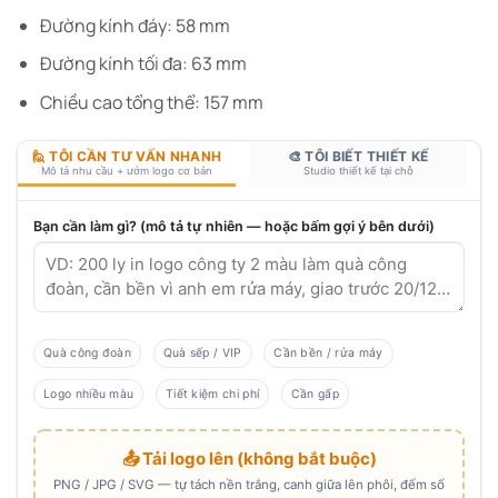
Đường kính đáy: 58 mm
Đường kính tối đa: 63 mm
Chiều cao tổng thể: 157 mm
🙋 TÔI CẦN TƯ VẤN NHANH
🎨 TÔI BIẾT THIẾT KẾ
Mô tả nhu cầu + ướm logo cơ bản
Studio thiết kế tại chỗ
Bạn cần làm gì? (mô tả tự nhiên — hoặc bấm gợi ý bên dưới)
Quà công đoàn
Quà sếp / VIP
Cần bền / rửa máy
Logo nhiều màu
Tiết kiệm chi phí
Cần gấp
📤 Tải logo lên (không bắt buộc)
PNG / JPG / SVG — tự tách nền trắng, canh giữa lên phôi, đếm số