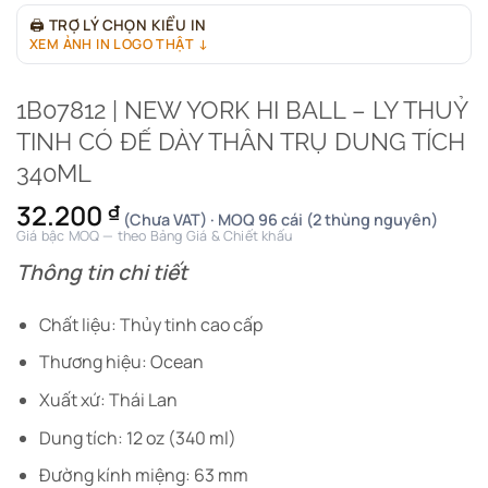
🖨
TRỢ LÝ CHỌN KIỂU IN
XEM ẢNH IN LOGO THẬT ↓
1B07812 | NEW YORK HI BALL – LY THUỶ
TINH CÓ ĐẾ DÀY THÂN TRỤ DUNG TÍCH
340ML
32.200
₫
(Chưa VAT) · MOQ 96 cái (2 thùng nguyên)
Giá bậc MOQ — theo Bảng Giá & Chiết khấu
Thông tin chi tiết
Chất liệu: Thủy tinh cao cấp
Thương hiệu: Ocean
Xuất xứ: Thái Lan
Dung tích: 12 oz (340 ml)
Đường kính miệng: 63 mm