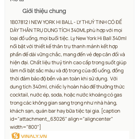
Giới thiệu chung
1B07812 | NEW YORK HI BALL - LY THUỶ TINH CÓ ĐẾ
DÀY THÂN TRỤ DUNG TÍCH 340ML phù hợp với mọi
loại đồ uống, mọi buổi tiệc.
Ly New York Hi Ball 340ml
nổi bật với thiết kế thân trụ thanh mảnh kết hợp
phần đế dài vững chắc, mang đến vẻ đẹp cân đối và
hiện đại. Chất liệu thuỷ tinh cao cấp trong suốt giúp
làm nổi bật sắc màu và độ trong của đồ uống, đồng
thời đảm bảo độ bền và an toàn khi sử dụng.
Với
dung tích 340ml, chiếc ly hoàn hảo để thưởng thức
cocktail, nước ép, soda, hoặc nước khoáng có gas
trong các không gian sang trọng như nhà hàng,
khách sạn, quán bar hay bữa tiệc tại gia.
[caption
id="attachment_63026" align="aligncenter"
width="800"]