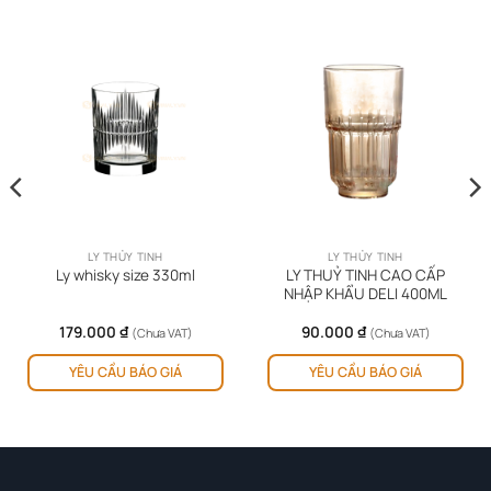
LY THỦY TINH
LY THỦY TINH
LY THUỶ TINH CAO CẤP
Ly whisky size 330ml
NHẬP KHẨU DELI 400ML
179.000
₫
90.000
₫
(Chưa VAT)
(Chưa VAT)
YÊU CẦU BÁO GIÁ
YÊU CẦU BÁO GIÁ