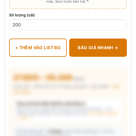
màu. Xem trước bên trái ↖
Số lượng (cái)
+ THÊM VÀO LIST BG
BÁO GIÁ NHANH →
27.800 – 30.200
₫/cái
Chưa VAT · MOQ 96 cái (2 thùng nguyên) · giá chuẩn ·
xem
cấu thành
Chưa đủ dữ kiện để đề xuất kiểu in
Mô tả nhu cầu (hoặc bấm chip gợi ý) và/hoặc tải logo — hệ
thống tự đề xuất kiểu in phù hợp, kèm lý do.
Xem mẫu logo đã
in thật →
📦 Ước đóng gói: ~
5 thùng
carton (48 cái/thùng) — hỗ trợ