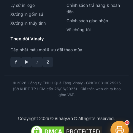
Ly sứ in logo
Chính sách trả hàng & hoàn
tiền
Xưởng in gốm sứ
Chính sách giao nhận
Xưởng in thủy tinh
Về chúng tôi
Theo dõi Vinaly
Cập nhật mẫu mới & ưu đãi theo mùa.
tư vấn công nghệ in
f
▶
♪
Z
© 2026 Công ty TNHH Quà Tặng Vinaly · GPKD: 0319025915
(Sở KHĐT TP.HCM cấp 26/06/2025) · Giá trên web chưa bao
gồm VAT.
Copyright 2026 ©
Vinaly.vn
© All rights reserved.
?