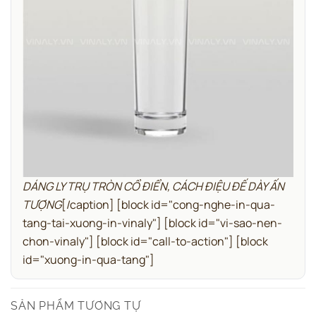
DÁNG LY TRỤ TRÒN CỔ ĐIỂN, CÁCH ĐIỆU ĐẾ DÀY ẤN
TƯỢNG
[/caption]
[block id="cong-nghe-in-qua-
tang-tai-xuong-in-vinaly"]
[block id="vi-sao-nen-
chon-vinaly"]
[block id="call-to-action"]
[block
id="xuong-in-qua-tang"]
SẢN PHẨM TƯƠNG TỰ