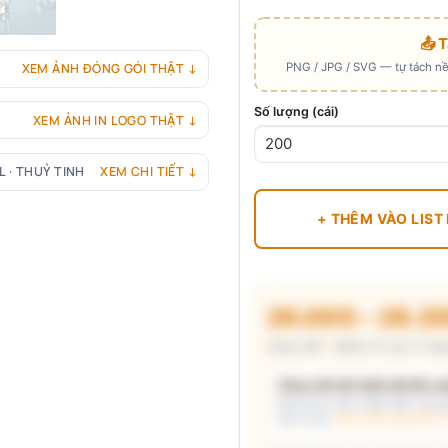
📤 
PNG / JPG / SVG — tự tách nền
XEM ẢNH ĐÓNG GÓI THẬT ↓
Số lượng (cái)
XEM ẢNH IN LOGO THẬT ↓
L · THUỶ TINH
XEM CHI TIẾT ↓
+ THÊM VÀO LIST
26.000 – 28.2
Chưa VAT · MOQ 72 cái (1 thùn
Chưa đủ dữ kiện để đề xuấ
Mô tả nhu cầu (hoặc bấm chip gợ
kèm lý do.
Xem mẫu logo đã in 