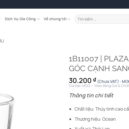
Tìm
Dịch Vụ Gia Công
Về chúng tôi
kiếm:
ỢU
1B11007 | PLAZ
GÓC CẠNH SAN
30.200
₫
(Chưa VAT) · MOQ
Giá bậc MOQ — theo Bảng Giá & Chiế
Thông tin chi tiết
Chất liệu: Thủy tinh cao c
Thương hiệu: Ocean
Xuất xứ: Thái Lan