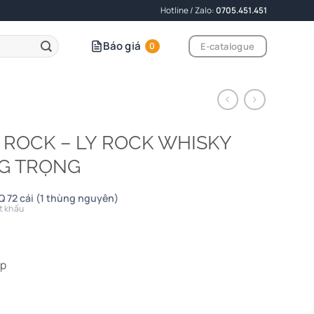
Hotline / Zalo:
0705.451.451
Báo giá
E-catalogue
0
A ROCK – LY ROCK WHISKY
G TRỌNG
 72 cái (1 thùng nguyên)
t khấu
ấp