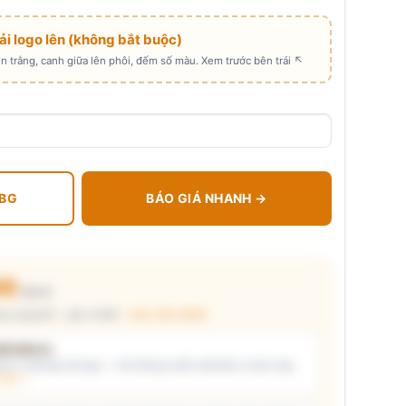
Tải logo lên (không bắt buộc)
 trắng, canh giữa lên phôi, đếm số màu. Xem trước bên trái ↖
 BG
BÁO GIÁ NHANH →
00
₫/cái
g nguyên) · giá chuẩn ·
xem cấu thành
t kiểu in
i ý) và/hoặc tải logo — hệ thống tự đề xuất kiểu in phù hợp,
thật →