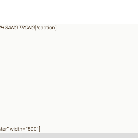
ẠNH SANG TRỌNG
[/caption]
ter" width="800"]