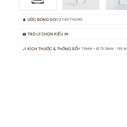
🧳
ƯỚC ĐÓNG GÓI
72 CÁI/THÙNG
🖨
TRỢ LÝ CHỌN KIỂU IN
📐
KÍCH THƯỚC & THÔNG SỐ
H 79MM × Ø 75.5MM · 195 M