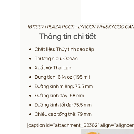
1B11007 | PLAZA ROCK - LY ROCK WHISKY GÓC C
Thông tin chi tiết
Chất liệu: Thủy tinh cao cấp
Thương hiệu: Ocean
Xuất xứ: Thái Lan
Dung tích: 6 ¾ oz (195 ml)
Đường kính miệng: 75.5 mm
Đường kính đáy: 68 mm
Đường kính tối đa: 75.5 mm
Chiều cao tổng thể: 79 mm
[caption id="attachment_62362" align="aligncen