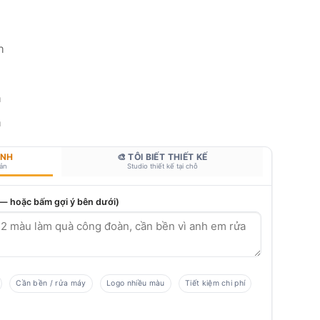
m
m
m
ANH
🎨 TÔI BIẾT THIẾT KẾ
bản
Studio thiết kế tại chỗ
 — hoặc bấm gợi ý bên dưới)
Cần bền / rửa máy
Logo nhiều màu
Tiết kiệm chi phí