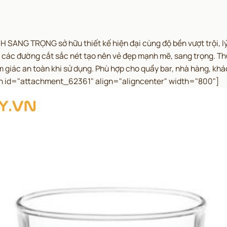
ANG TRỌNG sở hữu thiết kế hiện đại cùng độ bền vượt trội, lý 
 các đường cắt sắc nét tạo nên vẻ đẹp mạnh mẽ, sang trọng. Thủ
m giác an toàn khi sử dụng. Phù hợp cho quầy bar, nhà hàng, khá
n id="attachment_62361" align="aligncenter" width="800"]