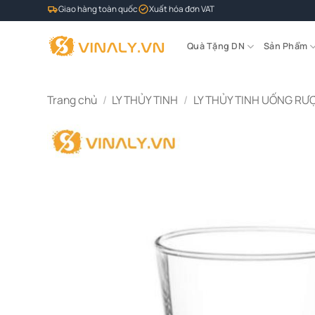
Bỏ
Giao hàng toàn quốc
Xuất hóa đơn VAT
qua
nội
Quà Tặng DN
Sản Phẩm
dung
Trang chủ
/
LY THỦY TINH
/
LY THỦY TINH UỐNG RƯ