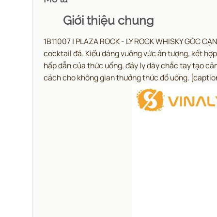
Giới thiệu chung
1B11007 | PLAZA ROCK - LY ROCK WHISKY GÓC CẠNH S
cocktail đá.
Kiểu dáng vuông vức ấn tượng, kết hợp
hấp dẫn của thức uống, đáy ly dày chắc tay tạo cả
cách cho không gian thưởng thức đồ uống.
[captio