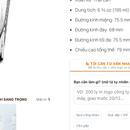
Dung tích: 6 ¾ oz (195 ml)
Đường kính miệng: 75.5 m
Đường kính đáy: 68 mm
Đường kính tối đa: 75.5 m
Chiều cao tổng thể: 79 m
🙋 TÔI CẦN TƯ VẤN NH
Mô tả nhu cầu + ướm logo cơ 
Bạn cần làm gì? (mô tả tự nhiên
ẠNH SANG TRỌNG
Mặt in:
1
Quà công đoàn
Quà sếp / VIP
Cần gấp