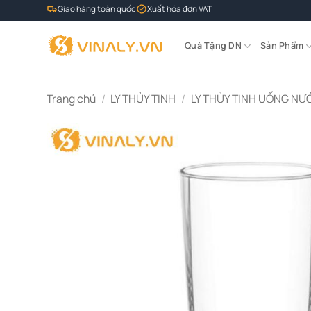
Bỏ
Giao hàng toàn quốc
Xuất hóa đơn VAT
qua
nội
Quà Tặng DN
Sản Phẩm
dung
Trang chủ
/
LY THỦY TINH
/
LY THỦY TINH UỐNG NƯ