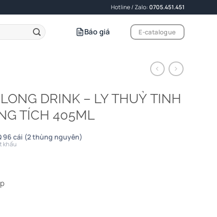
Hotline / Zalo:
0705.451.451
Báo giá
E-catalogue
A LONG DRINK – LY THUỶ TINH
NG TÍCH 405ML
 96 cái (2 thùng nguyên)
t khấu
ấp