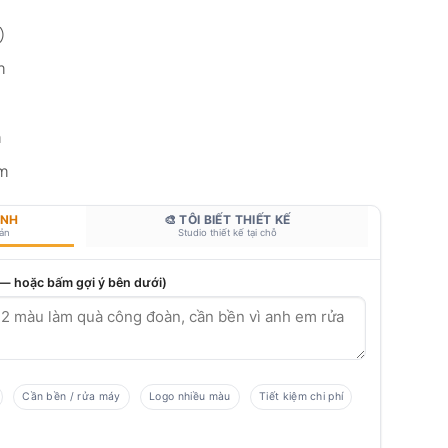
)
m
m
mm
ANH
🎨 TÔI BIẾT THIẾT KẾ
bản
Studio thiết kế tại chỗ
 — hoặc bấm gợi ý bên dưới)
Cần bền / rửa máy
Logo nhiều màu
Tiết kiệm chi phí