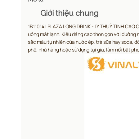
Giới thiệu chung
1B11014 | PLAZA LONG DRINK - LY THUỶ TINH CAO OC
uống mát lạnh.
Kiểu dáng cao thon gọn với đường né
sắc màu tự nhiên của nước ép, trà sữa hay soda, đ
phê, nhà hàng hoặc sử dụng tại gia, làm nổi bật ph