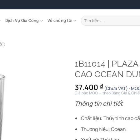
Tìm
Dịch Vụ Gia Công
Về chúng tôi
kiếm:
ỚC
1B11014 | PLAZ
CAO OCEAN DU
37.400
₫
(Chưa VAT) · MOQ
Giá bậc MOQ — theo Bảng Giá & Chiế
Thông tin chi tiết
Chất liệu: Thủy tinh cao c
Thương hiệu: Ocean
Xuất xứ: Thái Lan