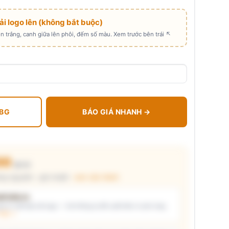
Tải logo lên (không bắt buộc)
 trắng, canh giữa lên phôi, đếm số màu. Xem trước bên trái ↖
 BG
BÁO GIÁ NHANH →
00
₫/cái
ng nguyên) · giá chuẩn ·
xem cấu thành
t kiểu in
i ý) và/hoặc tải logo — hệ thống tự đề xuất kiểu in phù hợp,
thật →