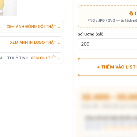
📤 
PNG / JPG / SVG — tự tách nền
XEM ẢNH ĐÓNG GÓI THẬT ↓
Số lượng (cái)
XEM ẢNH IN LOGO THẬT ↓
ML · THUỶ TINH
XEM CHI TIẾT ↓
+ THÊM VÀO LIST
32.400 – 35.0
Chưa VAT · MOQ 96 cái (2 thù
Chưa đủ dữ kiện để đề xuấ
Mô tả nhu cầu (hoặc bấm chip gợ
kèm lý do.
Xem mẫu logo đã in 