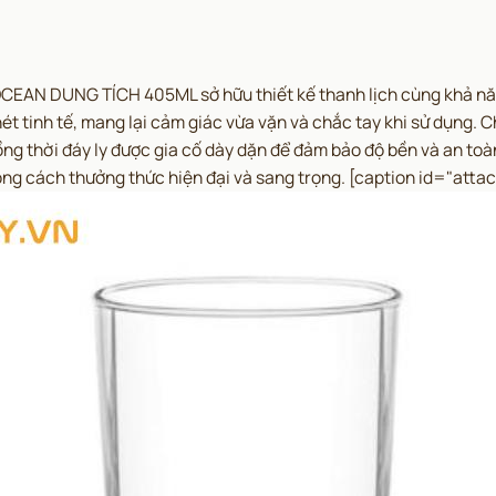
EAN DUNG TÍCH 405ML sở hữu thiết kế thanh lịch cùng khả năng 
t tinh tế, mang lại cảm giác vừa vặn và chắc tay khi sử dụng. Ch
ồng thời đáy ly được gia cố dày dặn để đảm bảo độ bền và an toà
ong cách thưởng thức hiện đại và sang trọng.
[caption id="atta