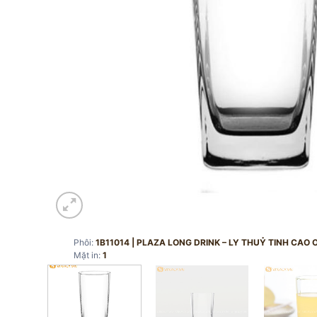
Phôi:
1B11014 | PLAZA LONG DRINK – LY THUỶ TINH CAO
Mặt in:
1