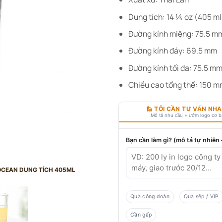
Dung tích: 14 ¼ oz (405 ml
Đường kính miệng: 75.5 m
Đường kính đáy: 69.5 mm
Đường kính tối đa: 75.5 m
Chiều cao tổng thể: 150 
🙋 TÔI CẦN TƯ VẤN NH
Mô tả nhu cầu + ướm logo cơ 
Bạn cần làm gì? (mô tả tự nhiên
 OCEAN DUNG TÍCH 405ML
Quà công đoàn
Quà sếp / VIP
Cần gấp