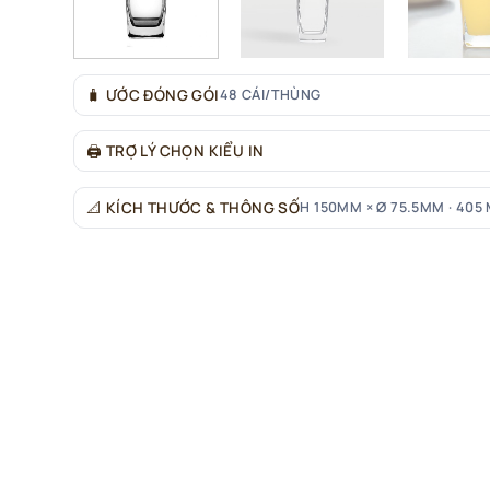
🧳
ƯỚC ĐÓNG GÓI
48 CÁI/THÙNG
🖨
TRỢ LÝ CHỌN KIỂU IN
📐
KÍCH THƯỚC & THÔNG SỐ
H 150MM × Ø 75.5MM · 405 