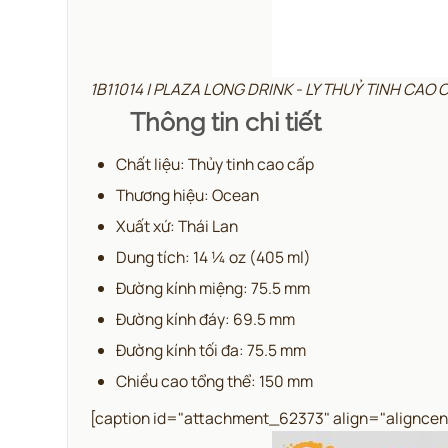
1B11014 | PLAZA LONG DRINK - LY THUỶ TINH CA
Thông tin chi tiết
Chất liệu: Thủy tinh cao cấp
Thương hiệu: Ocean
Xuất xứ: Thái Lan
Dung tích: 14 ¼ oz (405 ml)
Đường kính miệng: 75.5 mm
Đường kính đáy: 69.5 mm
Đường kính tối đa: 75.5 mm
Chiều cao tổng thể: 150 mm
[caption id="attachment_62373" align="aligncen