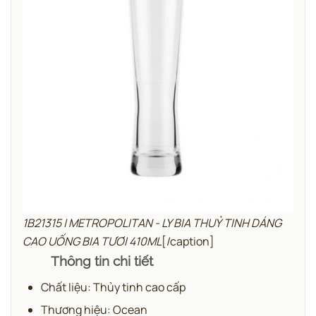
1B21315 | METROPOLITAN - LY BIA THUỶ TINH DÁNG
CAO UỐNG BIA TƯƠI 410ML
[/caption]
Thông tin chi tiết
Chất liệu: Thủy tinh cao cấp
Thương hiệu: Ocean