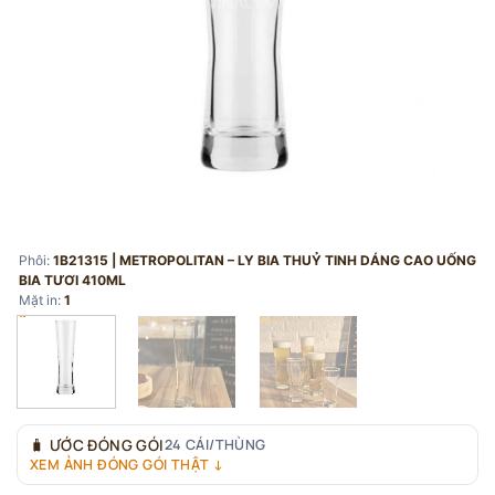
Phôi:
1B21315 | METROPOLITAN – LY BIA THUỶ TINH DÁNG CAO UỐNG
BIA TƯƠI 410ML
Mặt in:
1
🧳
ƯỚC ĐÓNG GÓI
24 CÁI/THÙNG
XEM ẢNH ĐÓNG GÓI THẬT ↓