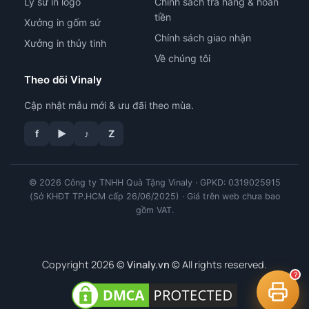
Ly sứ in logo
Chính sách trả hàng & hoàn
tiền
Xưởng in gốm sứ
Chính sách giao nhận
Xưởng in thủy tinh
Về chúng tôi
Theo dõi Vinaly
Cập nhật mẫu mới & ưu đãi theo mùa.
tư vấn công nghệ in
f
▶
♪
Z
© 2026 Công ty TNHH Quà Tặng Vinaly · GPKD: 0319025915
(Sở KHĐT TP.HCM cấp 26/06/2025) · Giá trên web chưa bao
gồm VAT.
Copyright 2026 ©
Vinaly.vn
© All rights reserved.
?