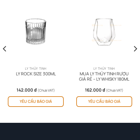
LY THỦY TINH
LY THỦY TINH
MUA LY THỦY TINH RƯỢU
LY ROCK SIZE 300ML
GIÁ RẺ – LY WHISKY 180ML
142.000
₫
162.000
₫
(Chưa VAT)
(Chưa VAT)
YÊU CẦU BÁO GIÁ
YÊU CẦU BÁO GIÁ