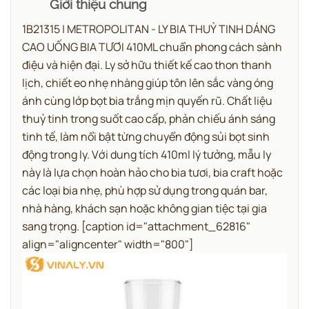
Giới thiệu chung
1B21315 | METROPOLITAN - LY BIA THUỶ TINH DÁNG
CAO UỐNG BIA TƯƠI 410ML chuẩn phong cách sành
điệu và hiện đại.
Ly sở hữu thiết kế cao thon thanh
lịch, chiết eo nhẹ nhàng giúp tôn lên sắc vàng óng
ánh cùng lớp bọt bia trắng mịn quyến rũ. Chất liệu
thuỷ tinh trong suốt cao cấp, phản chiếu ánh sáng
tinh tế, làm nổi bật từng chuyển động sủi bọt sinh
động trong ly. Với dung tích 410ml lý tưởng, mẫu ly
này là lựa chọn hoàn hảo cho bia tươi, bia craft hoặc
các loại bia nhẹ, phù hợp sử dụng trong quán bar,
nhà hàng, khách sạn hoặc không gian tiệc tại gia
sang trọng.
[caption id="attachment_62816"
align="aligncenter" width="800"]