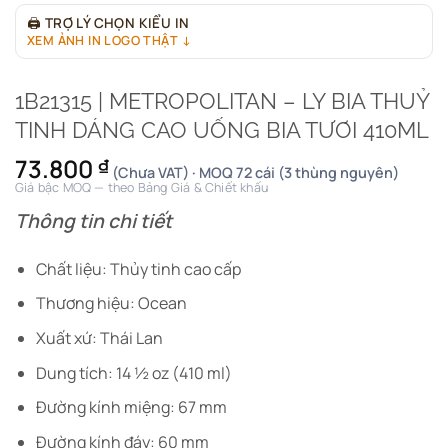
🖨
TRỢ LÝ CHỌN KIỂU IN
XEM ẢNH IN LOGO THẬT ↓
1B21315 | METROPOLITAN – LY BIA THUỶ
TINH DÁNG CAO UỐNG BIA TƯƠI 410ML
73.800
₫
(Chưa VAT) · MOQ 72 cái (3 thùng nguyên)
Giá bậc MOQ — theo Bảng Giá & Chiết khấu
Thông tin chi tiết
Chất liệu: Thủy tinh cao cấp
Thương hiệu: Ocean
Xuất xứ: Thái Lan
Dung tích: 14 ½ oz (410 ml)
Đường kính miệng: 67 mm
Đường kính đáy: 60 mm