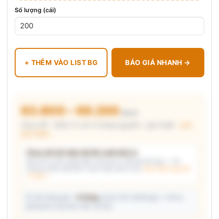
Số lượng (cái)
+ THÊM VÀO LIST BG
BÁO GIÁ NHANH →
63.800 – 69.200
₫/cái
Chưa VAT · MOQ 72 cái (3 thùng nguyên) · giá chuẩn ·
xem
cấu thành
Chưa đủ dữ kiện để đề xuất kiểu in
Mô tả nhu cầu (hoặc bấm chip gợi ý) và/hoặc tải logo — hệ
thống tự đề xuất kiểu in phù hợp, kèm lý do.
Xem mẫu logo đã
in thật →
📦 Ước đóng gói: ~
9 thùng
carton (24 cái/thùng) — hỗ trợ
phòng thu mua làm việc với kho.