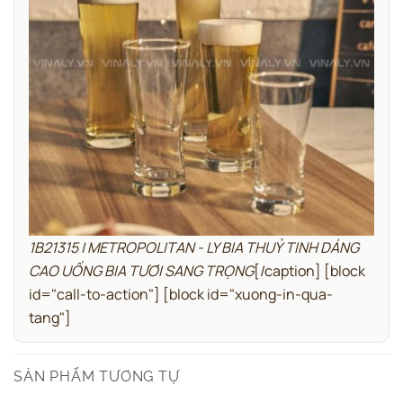
1B21315 | METROPOLITAN - LY BIA THUỶ TINH DÁNG
CAO UỐNG BIA TƯƠI SANG TRỌNG
[/caption]
[block
id="call-to-action"]
[block id="xuong-in-qua-
tang"]
SẢN PHẨM TƯƠNG TỰ