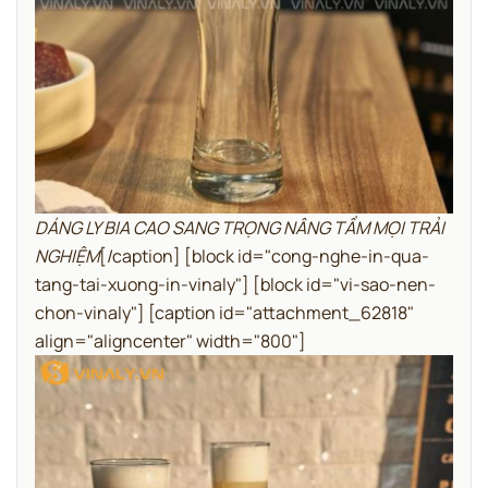
DÁNG LY BIA CAO SANG TRỌNG NÂNG TẦM MỌI TRẢI
NGHIỆM
[/caption]
[block id="cong-nghe-in-qua-
tang-tai-xuong-in-vinaly"]
[block id="vi-sao-nen-
chon-vinaly"]
[caption id="attachment_62818"
align="aligncenter" width="800"]