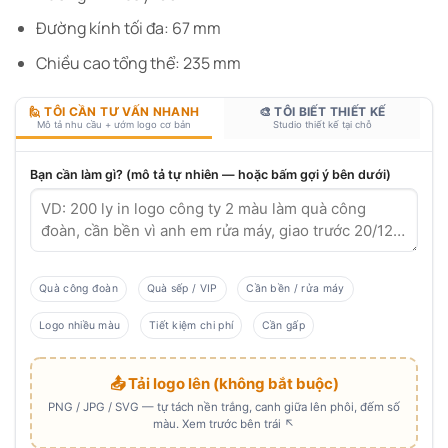
Đường kính tối đa: 67 mm
Chiều cao tổng thể: 235 mm
🙋 TÔI CẦN TƯ VẤN NHANH
🎨 TÔI BIẾT THIẾT KẾ
Mô tả nhu cầu + ướm logo cơ bản
Studio thiết kế tại chỗ
Bạn cần làm gì? (mô tả tự nhiên — hoặc bấm gợi ý bên dưới)
Quà công đoàn
Quà sếp / VIP
Cần bền / rửa máy
Logo nhiều màu
Tiết kiệm chi phí
Cần gấp
📤 Tải logo lên (không bắt buộc)
PNG / JPG / SVG — tự tách nền trắng, canh giữa lên phôi, đếm số
màu. Xem trước bên trái ↖