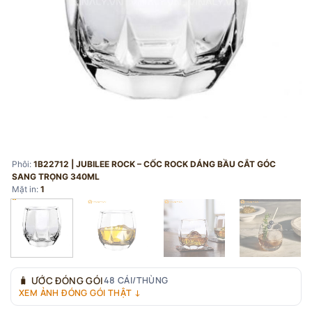
Phôi:
1B22712 | JUBILEE ROCK – CỐC ROCK DÁNG BẦU CẮT GÓC
SANG TRỌNG 340ML
Mặt in:
1
🧳
ƯỚC ĐÓNG GÓI
48 CÁI/THÙNG
XEM ẢNH ĐÓNG GÓI THẬT ↓