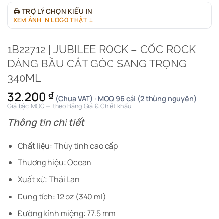
🖨
TRỢ LÝ CHỌN KIỂU IN
XEM ẢNH IN LOGO THẬT ↓
1B22712 | JUBILEE ROCK – CỐC ROCK
DÁNG BẦU CẮT GÓC SANG TRỌNG
340ML
32.200
₫
(Chưa VAT) · MOQ 96 cái (2 thùng nguyên)
Giá bậc MOQ — theo Bảng Giá & Chiết khấu
Thông tin chi tiết
Chất liệu: Thủy tinh cao cấp
Thương hiệu: Ocean
Xuất xứ: Thái Lan
Dung tích: 12 oz (340 ml)
Đường kính miệng: 77.5 mm