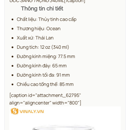
GÓC SANG TRỌNG 340ML
[/caption]
Thông tin chi tiết
Chất liệu: Thủy tinh cao cấp
Thương hiệu: Ocean
Xuất xứ: Thái Lan
Dung tích: 12 oz (340 ml)
Đường kính miệng: 77.5 mm
Đường kính đáy: 65 mm
Đường kính tối đa: 91 mm
Chiều cao tổng thể: 85 mm
[caption id="attachment_62795"
align="aligncenter" width="800"]