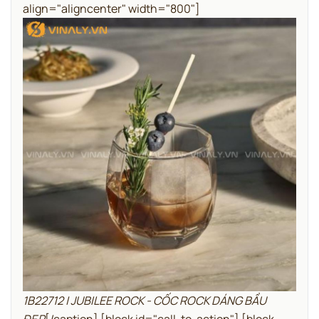
align="aligncenter" width="800"]
1B22712 | JUBILEE ROCK - CỐC ROCK DÁNG BẦU