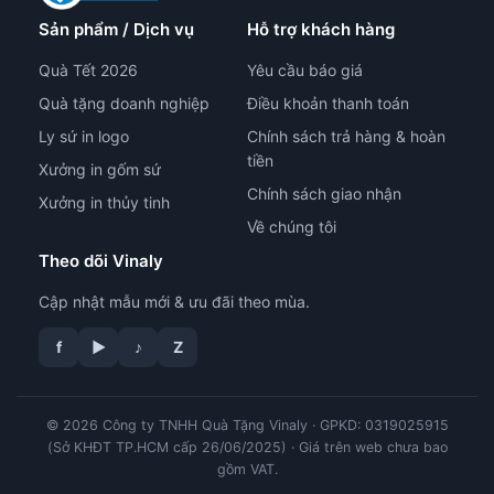
Sản phẩm / Dịch vụ
Hỗ trợ khách hàng
Quà Tết 2026
Yêu cầu báo giá
Quà tặng doanh nghiệp
Điều khoản thanh toán
Ly sứ in logo
Chính sách trả hàng & hoàn
tiền
Xưởng in gốm sứ
Chính sách giao nhận
Xưởng in thủy tinh
Về chúng tôi
Theo dõi Vinaly
Cập nhật mẫu mới & ưu đãi theo mùa.
tư vấn công nghệ in
f
▶
♪
Z
© 2026 Công ty TNHH Quà Tặng Vinaly · GPKD: 0319025915
(Sở KHĐT TP.HCM cấp 26/06/2025) · Giá trên web chưa bao
gồm VAT.