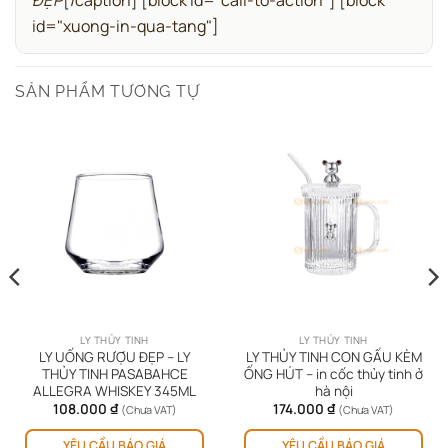
ĐẸP
[/caption]
[block id="call-to-action"]
[block
id="xuong-in-qua-tang"]
SẢN PHẨM TƯƠNG TỰ
LY THỦY TINH
LY THỦY TINH
LY UỐNG RƯỢU ĐẸP – LY
LY THỦY TINH CON GẤU KÈM
THỦY TINH PASABAHCE
ỐNG HÚT – in cốc thủy tinh ở
ALLEGRA WHISKEY 345ML
hà nội
108.000
₫
174.000
₫
(Chưa VAT)
(Chưa VAT)
YÊU CẦU BÁO GIÁ
YÊU CẦU BÁO GIÁ