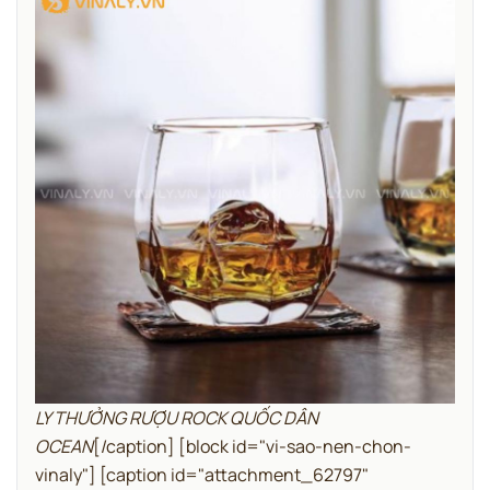
LY THƯỞNG RƯỢU ROCK QUỐC DÂN
OCEAN
[/caption]
[block id="vi-sao-nen-chon-
vinaly"]
[caption id="attachment_62797"