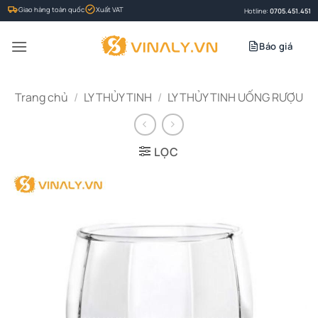
Bỏ
Giao hàng toàn quốc
Xuất VAT
Hotline:
0705.451.451
qua
nội
Báo giá
dung
Trang chủ
/
LY THỦY TINH
/
LY THỦY TINH UỐNG RƯỢU
LỌC