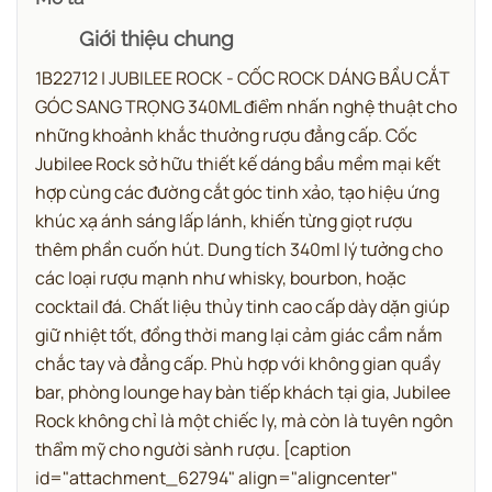
Giới thiệu chung
1B22712 | JUBILEE ROCK - CỐC ROCK DÁNG BẦU CẮT
GÓC SANG TRỌNG 340ML điểm nhấn nghệ thuật cho
những khoảnh khắc thưởng rượu đẳng cấp.
Cốc
Jubilee Rock sở hữu thiết kế dáng bầu mềm mại kết
hợp cùng các đường cắt góc tinh xảo, tạo hiệu ứng
khúc xạ ánh sáng lấp lánh, khiến từng giọt rượu
thêm phần cuốn hút. Dung tích 340ml lý tưởng cho
các loại rượu mạnh như whisky, bourbon, hoặc
cocktail đá. Chất liệu thủy tinh cao cấp dày dặn giúp
giữ nhiệt tốt, đồng thời mang lại cảm giác cầm nắm
chắc tay và đẳng cấp. Phù hợp với không gian quầy
bar, phòng lounge hay bàn tiếp khách tại gia, Jubilee
Rock không chỉ là một chiếc ly, mà còn là tuyên ngôn
thẩm mỹ cho người sành rượu.
[caption
id="attachment_62794" align="aligncenter"