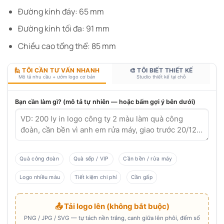
Đường kính đáy: 65 mm
Đường kính tối đa: 91 mm
Chiều cao tổng thể: 85 mm
🙋 TÔI CẦN TƯ VẤN NHANH
🎨 TÔI BIẾT THIẾT KẾ
Mô tả nhu cầu + ướm logo cơ bản
Studio thiết kế tại chỗ
Bạn cần làm gì? (mô tả tự nhiên — hoặc bấm gợi ý bên dưới)
Quà công đoàn
Quà sếp / VIP
Cần bền / rửa máy
Logo nhiều màu
Tiết kiệm chi phí
Cần gấp
📤 Tải logo lên (không bắt buộc)
PNG / JPG / SVG — tự tách nền trắng, canh giữa lên phôi, đếm số