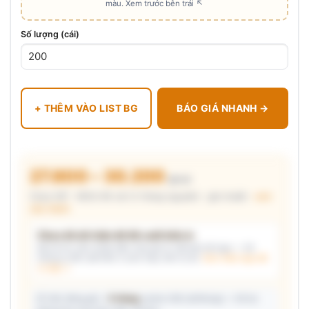
màu. Xem trước bên trái ↖
Số lượng (cái)
+ THÊM VÀO LIST BG
BÁO GIÁ NHANH →
27.800 – 30.200
₫/cái
Chưa VAT · MOQ 96 cái (2 thùng nguyên) · giá chuẩn ·
xem
cấu thành
Chưa đủ dữ kiện để đề xuất kiểu in
Mô tả nhu cầu (hoặc bấm chip gợi ý) và/hoặc tải logo — hệ
thống tự đề xuất kiểu in phù hợp, kèm lý do.
Xem mẫu logo đã
in thật →
📦 Ước đóng gói: ~
5 thùng
carton (48 cái/thùng) — hỗ trợ