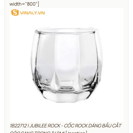
width="800"]
1B22712 | JUBILEE ROCK - CỐC ROCK DÁNG BẦU CẮT