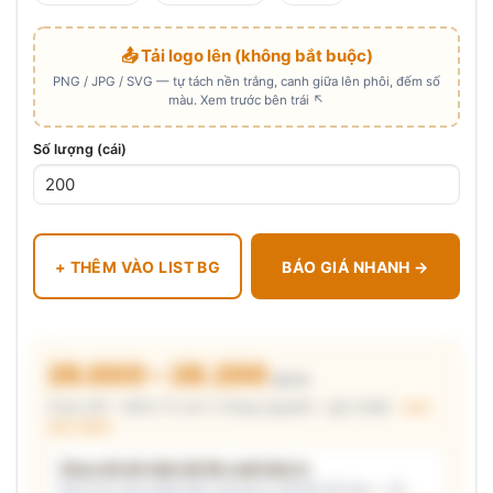
📤 Tải logo lên (không bắt buộc)
PNG / JPG / SVG — tự tách nền trắng, canh giữa lên phôi, đếm số
màu. Xem trước bên trái ↖
Số lượng (cái)
+ THÊM VÀO LIST BG
BÁO GIÁ NHANH →
26.000 – 28.200
₫/cái
Chưa VAT · MOQ 72 cái (1 thùng nguyên) · giá chuẩn ·
xem
cấu thành
Chưa đủ dữ kiện để đề xuất kiểu in
Mô tả nhu cầu (hoặc bấm chip gợi ý) và/hoặc tải logo — hệ