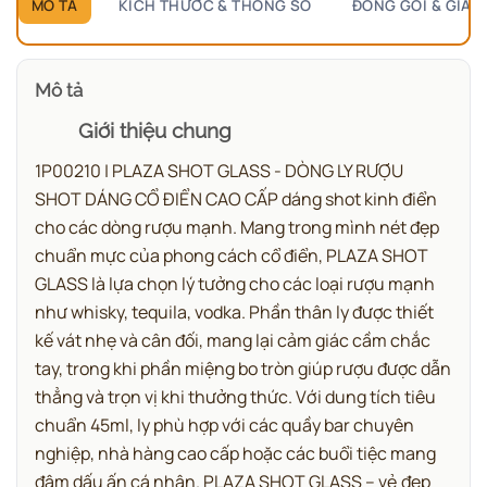
MÔ TẢ
KÍCH THƯỚC & THÔNG SỐ
ĐÓNG GÓI & GIAO
Mô tả
Giới thiệu chung
1P00210 | PLAZA SHOT GLASS - DÒNG LY RƯỢU
SHOT DÁNG CỔ ĐIỂN CAO CẤP dáng shot kinh điển
cho các dòng rượu mạnh.
Mang trong mình nét đẹp
chuẩn mực của phong cách cổ điển, PLAZA SHOT
GLASS là lựa chọn lý tưởng cho các loại rượu mạnh
như whisky, tequila, vodka. Phần thân ly được thiết
kế vát nhẹ và cân đối, mang lại cảm giác cầm chắc
tay, trong khi phần miệng bo tròn giúp rượu được dẫn
thẳng và trọn vị khi thưởng thức.
Với dung tích tiêu
chuẩn 45ml, ly phù hợp với các quầy bar chuyên
nghiệp, nhà hàng cao cấp hoặc các buổi tiệc mang
đậm dấu ấn cá nhân.
PLAZA SHOT GLASS – vẻ đẹp