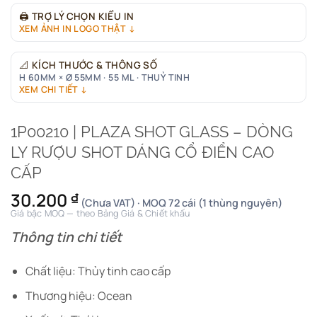
🖨
TRỢ LÝ CHỌN KIỂU IN
XEM ẢNH IN LOGO THẬT ↓
📐
KÍCH THƯỚC & THÔNG SỐ
H 60MM × Ø 55MM · 55 ML · THUỶ TINH
XEM CHI TIẾT ↓
1P00210 | PLAZA SHOT GLASS – DÒNG
LY RƯỢU SHOT DÁNG CỔ ĐIỂN CAO
CẤP
30.200
₫
(Chưa VAT) · MOQ 72 cái (1 thùng nguyên)
Giá bậc MOQ — theo Bảng Giá & Chiết khấu
Thông tin chi tiết
Chất liệu: Thủy tinh cao cấp
Thương hiệu: Ocean