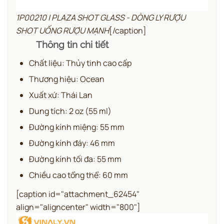
1P00210 | PLAZA SHOT GLASS - DÒNG LY RƯỢU
SHOT UỐNG RƯỢU MẠNH
[/caption]
Thông tin chi tiết
Chất liệu: Thủy tinh cao cấp
Thương hiệu: Ocean
Xuất xứ: Thái Lan
Dung tích: 2 oz (55 ml)
Đường kính miệng: 55 mm
Đường kính đáy: 46 mm
Đường kính tối đa: 55 mm
Chiều cao tổng thể: 60 mm
[caption id="attachment_62454"
align="aligncenter" width="800"]