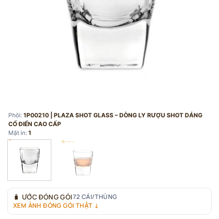
Phôi:
1P00210 | PLAZA SHOT GLASS – DÒNG LY RƯỢU SHOT DÁNG
CỔ ĐIỂN CAO CẤP
Mặt in:
1
🧳
ƯỚC ĐÓNG GÓI
72 CÁI/THÙNG
XEM ẢNH ĐÓNG GÓI THẬT ↓