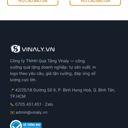
YÊU CẦU BÁO GIÁ
YÊU CẦU BÁO GIÁ
Công ty TNHH Quà Tặng Vinaly — công
xưởng quà tặng doanh nghiệp: tự sản xuất, in
logo theo yêu cầu, giá tận xưởng, đáp ứng số
lượng cực lớn.
📍
42/25/18 Đường Số 9, P. Bình Hưng Hoà, Q. Bình Tân,
TP.HCM
📞
0705.451.451
· Zalo
✉️
admin@vinaly.vn