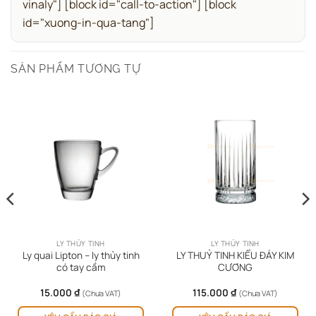
vinaly"]
[block id="call-to-action"]
[block
id="xuong-in-qua-tang"]
SẢN PHẨM TƯƠNG TỰ
LY THỦY TINH
LY THỦY TINH
Ly quai Lipton – ly thủy tinh
LY THUỶ TINH KIỂU ĐÁY KIM
có tay cầm
CƯƠNG
15.000
₫
115.000
₫
(Chưa VAT)
(Chưa VAT)