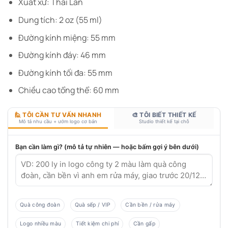
Xuất xứ: Thái Lan
Dung tích: 2 oz (55 ml)
Đường kính miệng: 55 mm
Đường kính đáy: 46 mm
Đường kính tối đa: 55 mm
Chiều cao tổng thể: 60 mm
🙋 TÔI CẦN TƯ VẤN NHANH
🎨 TÔI BIẾT THIẾT KẾ
Mô tả nhu cầu + ướm logo cơ bản
Studio thiết kế tại chỗ
Bạn cần làm gì? (mô tả tự nhiên — hoặc bấm gợi ý bên dưới)
Quà công đoàn
Quà sếp / VIP
Cần bền / rửa máy
Logo nhiều màu
Tiết kiệm chi phí
Cần gấp