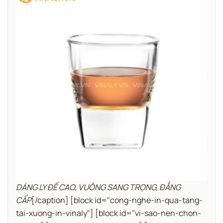
DÁNG LY ĐẾ CAO, VUÔNG SANG TRỌNG, ĐẲNG
CẤP
[/caption]
[block id="cong-nghe-in-qua-tang-
tai-xuong-in-vinaly"]
[block id="vi-sao-nen-chon-