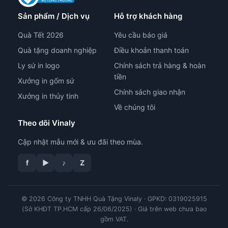
Sản phẩm / Dịch vụ
Hỗ trợ khách hàng
Quà Tết 2026
Yêu cầu báo giá
Quà tặng doanh nghiệp
Điều khoản thanh toán
Ly sứ in logo
Chính sách trả hàng & hoàn
tiền
Xưởng in gốm sứ
Chính sách giao nhận
Xưởng in thủy tinh
Về chúng tôi
Theo dõi Vinaly
Cập nhật mẫu mới & ưu đãi theo mùa.
tư vấn công nghệ in
f
▶
♪
Z
© 2026 Công ty TNHH Quà Tặng Vinaly · GPKD: 0319025915
(Sở KHĐT TP.HCM cấp 26/06/2025) · Giá trên web chưa bao
gồm VAT.