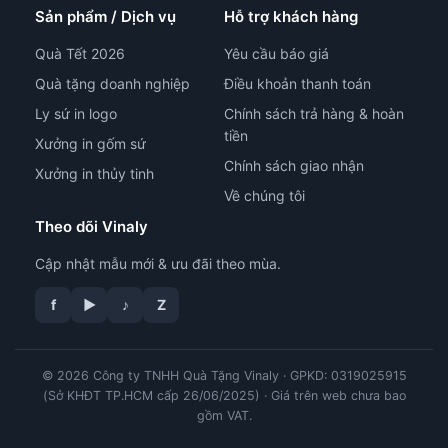
Sản phẩm / Dịch vụ
Hỗ trợ khách hàng
Quà Tết 2026
Yêu cầu báo giá
Quà tặng doanh nghiệp
Điều khoản thanh toán
Ly sứ in logo
Chính sách trả hàng & hoàn
tiền
Xưởng in gốm sứ
Chính sách giao nhận
Xưởng in thủy tinh
Về chúng tôi
Theo dõi Vinaly
Cập nhật mẫu mới & ưu đãi theo mùa.
tư vấn công nghệ in
f
▶
♪
Z
© 2026 Công ty TNHH Quà Tặng Vinaly · GPKD: 0319025915
(Sở KHĐT TP.HCM cấp 26/06/2025) · Giá trên web chưa bao
gồm VAT.