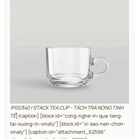
1P00340 | STACK TEA CUP - TÁCH TRÀ NÓNG TINH
TẾ
[/caption]
[block id="cong-nghe-in-qua-tang-
tai-xuong-in-vinaly"]
[block id="vi-sao-nen-chon-
vinaly"]
[caption id="attachment_62596"