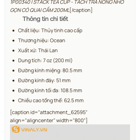
1P00340 | STACK TEA CUP - TÁCH TRÀ NÓNG NHỎ
GỌN CÓ QUAI CẦM 200ML
[/caption]
Thông tin chi tiết
Chất liệu: Thủy tinh cao cấp
Thương hiệu: Ocean
Xuất xứ: Thái Lan
Dung tích: 7 oz (200 ml)
Đường kính miệng: 80.5 mm
Đường kính đáy: 51 mm
Đường kính tối đa: 108.5 mm
Chiều cao tổng thể: 62.5 mm
[caption id="attachment_62595"
align="aligncenter" width="800"]