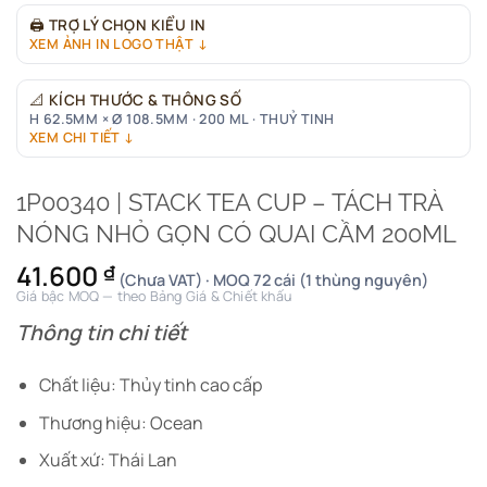
🖨
TRỢ LÝ CHỌN KIỂU IN
XEM ẢNH IN LOGO THẬT ↓
📐
KÍCH THƯỚC & THÔNG SỐ
H 62.5MM × Ø 108.5MM · 200 ML · THUỶ TINH
XEM CHI TIẾT ↓
1P00340 | STACK TEA CUP – TÁCH TRÀ
NÓNG NHỎ GỌN CÓ QUAI CẦM 200ML
41.600
₫
(Chưa VAT) · MOQ 72 cái (1 thùng nguyên)
Giá bậc MOQ — theo Bảng Giá & Chiết khấu
Thông tin chi tiết
Chất liệu: Thủy tinh cao cấp
Thương hiệu: Ocean
Xuất xứ: Thái Lan