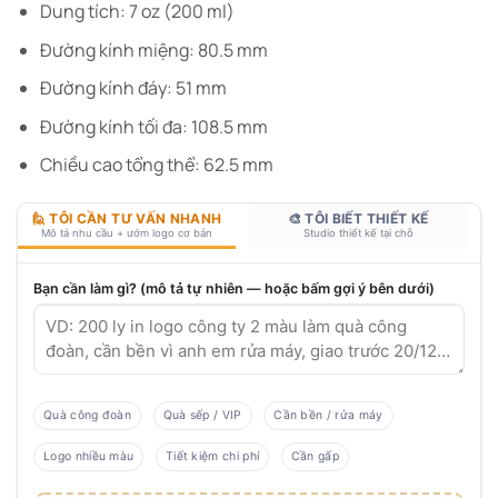
Dung tích: 7 oz (200 ml)
Đường kính miệng: 80.5 mm
Đường kính đáy: 51 mm
Đường kính tối đa: 108.5 mm
Chiều cao tổng thể: 62.5 mm
🙋 TÔI CẦN TƯ VẤN NHANH
🎨 TÔI BIẾT THIẾT KẾ
Mô tả nhu cầu + ướm logo cơ bản
Studio thiết kế tại chỗ
Bạn cần làm gì? (mô tả tự nhiên — hoặc bấm gợi ý bên dưới)
Quà công đoàn
Quà sếp / VIP
Cần bền / rửa máy
Logo nhiều màu
Tiết kiệm chi phí
Cần gấp