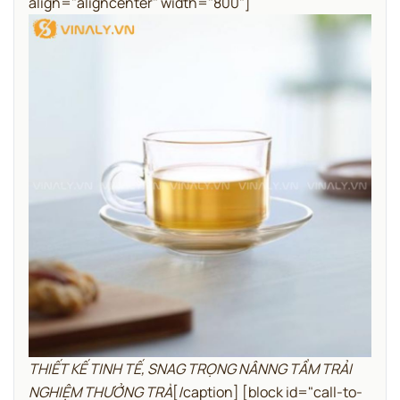
align="aligncenter" width="800"]
THIẾT KẾ TINH TẾ, SNAG TRỌNG NÂNNG TẦM TRẢI
NGHIỆM THƯỞNG TRÀ
[/caption]
[block id="call-to-