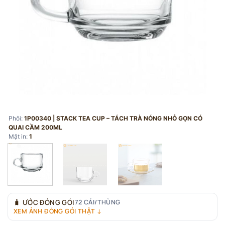
Phôi:
1P00340 | STACK TEA CUP – TÁCH TRÀ NÓNG NHỎ GỌN CÓ
QUAI CẦM 200ML
Mặt in:
1
🧳
ƯỚC ĐÓNG GÓI
72 CÁI/THÙNG
XEM ẢNH ĐÓNG GÓI THẬT ↓