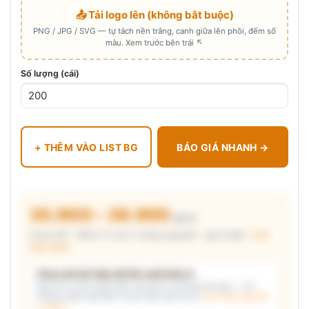
📤 Tải logo lên (không bắt buộc)
PNG / JPG / SVG — tự tách nền trắng, canh giữa lên phôi, đếm số
màu. Xem trước bên trái ↖
Số lượng (cái)
+ THÊM VÀO LIST BG
BÁO GIÁ NHANH →
35.900 – 38.900
₫/cái
Chưa VAT · MOQ 72 cái (1 thùng nguyên) · giá chuẩn ·
xem
cấu thành
Chưa đủ dữ kiện để đề xuất kiểu in
Mô tả nhu cầu (hoặc bấm chip gợi ý) và/hoặc tải logo — hệ
thống tự đề xuất kiểu in phù hợp, kèm lý do.
Xem mẫu logo đã
in thật →