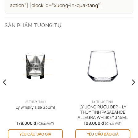
action"]
[block id="xuong-in-qua-tang"]
SẢN PHẨM TƯƠNG TỰ
LY THỦY TINH
LY THỦY TINH
LY UỐNG RƯỢU ĐẸP – LY
Ly whisky size 330ml
THỦY TINH PASABAHCE
ALLEGRA WHISKEY 345ML
179.000
₫
108.000
₫
(Chưa VAT)
(Chưa VAT)
YÊU CẦU BÁO GIÁ
YÊU CẦU BÁO GIÁ