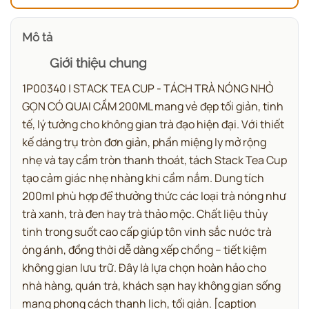
Mô tả
Giới thiệu chung
1P00340 | STACK TEA CUP - TÁCH TRÀ NÓNG NHỎ
GỌN CÓ QUAI CẦM 200ML mang vẻ đẹp tối giản, tinh
tế, lý tưởng cho không gian trà đạo hiện đại.
Với thiết
kế dáng trụ tròn đơn giản, phần miệng ly mở rộng
nhẹ và tay cầm tròn thanh thoát, tách Stack Tea Cup
tạo cảm giác nhẹ nhàng khi cầm nắm. Dung tích
200ml phù hợp để thưởng thức các loại trà nóng như
trà xanh, trà đen hay trà thảo mộc. Chất liệu thủy
tinh trong suốt cao cấp giúp tôn vinh sắc nước trà
óng ánh, đồng thời dễ dàng xếp chồng – tiết kiệm
không gian lưu trữ. Đây là lựa chọn hoàn hảo cho
nhà hàng, quán trà, khách sạn hay không gian sống
mang phong cách thanh lịch, tối giản.
[caption