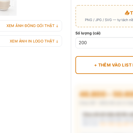
📤 
PNG / JPG / SVG — tự tách nền
XEM ẢNH ĐÓNG GÓI THẬT ↓
Số lượng (cái)
XEM ẢNH IN LOGO THẬT ↓
+ THÊM VÀO LIST
46.800 – 50.6
Chưa VAT · MOQ 96 cái (2 thù
Chưa đủ dữ kiện để đề xuấ
Mô tả nhu cầu (hoặc bấm chip gợ
kèm lý do.
Xem mẫu logo đã in 