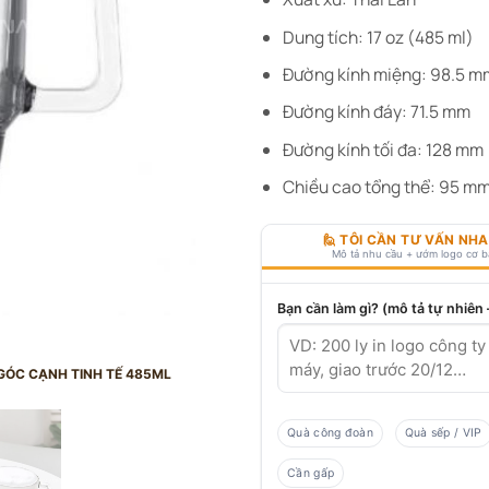
Dung tích: 17 oz (485 ml)
Đường kính miệng: 98.5 m
Đường kính đáy: 71.5 mm
Đường kính tối đa: 128 mm
Chiều cao tổng thể: 95 m
🙋 TÔI CẦN TƯ VẤN NH
Mô tả nhu cầu + ướm logo cơ 
Bạn cần làm gì? (mô tả tự nhiên
 GÓC CẠNH TINH TẾ 485ML
Quà công đoàn
Quà sếp / VIP
Cần gấp