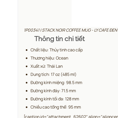
1P00341 | STACK NOIR COFFEE MUG - LY CAFE ĐE
Thông tin chi tiết
Chất liệu: Thủy tinh cao cấp
Thương hiệu: Ocean
Xuất xứ: Thái Lan
Dung tích: 17 oz (485 ml)
Đường kính miệng: 98.5 mm
Đường kính đáy: 71.5 mm
Đường kính tối đa: 128 mm
Chiều cao tổng thể: 95 mm
[caption id="attachment_62602" align="aligncen