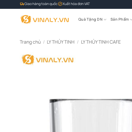
Bỏ
Giao hàng toàn quốc
Xuất hóa đơn VAT
qua
nội
Quà Tặng DN
Sản Phẩm
dung
Trang chủ
/
LY THỦY TINH
/
LY THỦY TINH CAFE