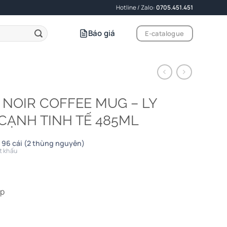
Hotline / Zalo:
0705.451.451
Báo giá
E-catalogue
K NOIR COFFEE MUG – LY
CẠNH TINH TẾ 485ML
 96 cái (2 thùng nguyên)
t khấu
ấp