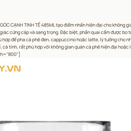
GÓC CẠNH TINH TẾ 485ML tạo điểm nhấn hiện đại cho không gia
iác cứng cáp và sang trọng. Đặc biệt, phần quai cầm được bo t
ù hợp để pha cà phê đen, cappuccino hoặc latte, lý tưởng cho n
ế, cá tính, rất phù hợp với không gian quán cà phê hiện đại hoặ
th="800"]