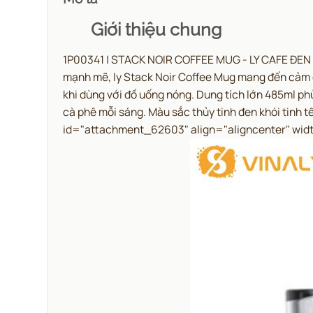
Giới thiệu chung
1P00341 | STACK NOIR COFFEE MUG - LY CAFE ĐEN 
mạnh mẽ, ly Stack Noir Coffee Mug mang đến cảm g
khi dùng với đồ uống nóng. Dung tích lớn 485ml ph
cà phê mỗi sáng. Màu sắc thủy tinh đen khói tinh t
id="attachment_62603" align="aligncenter" wid