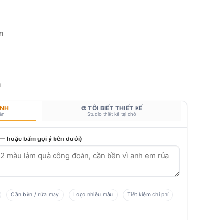
m
m
ANH
🎨 TÔI BIẾT THIẾT KẾ
bản
Studio thiết kế tại chỗ
 — hoặc bấm gợi ý bên dưới)
Cần bền / rửa máy
Logo nhiều màu
Tiết kiệm chi phí