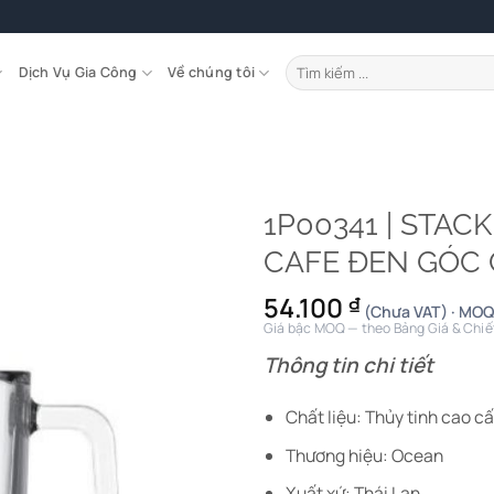
Tìm
Dịch Vụ Gia Công
Về chúng tôi
kiếm:
1P00341 | STAC
CAFE ĐEN GÓC 
54.100
₫
(Chưa VAT) · MOQ
Giá bậc MOQ — theo Bảng Giá & Chiế
Thông tin chi tiết
Chất liệu: Thủy tinh cao c
Thương hiệu: Ocean
Xuất xứ: Thái Lan