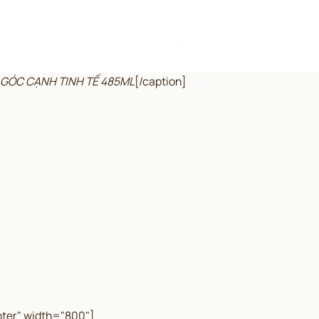
N GÓC CẠNH TINH TẾ 485ML
[/caption]
ter" width="800"]