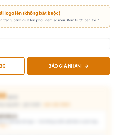
Tải logo lên (không bắt buộc)
 trắng, canh giữa lên phôi, đếm số màu. Xem trước bên trái ↖
 BG
BÁO GIÁ NHANH →
00
₫/cái
ng nguyên) · giá chuẩn ·
xem cấu thành
t kiểu in
i ý) và/hoặc tải logo — hệ thống tự đề xuất kiểu in phù hợp,
thật →