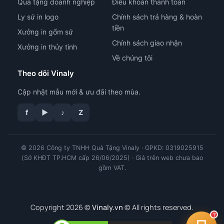
Quà tặng doanh nghiệp
Điều khoản thanh toán
Ly sứ in logo
Chính sách trả hàng & hoàn
tiền
Xưởng in gốm sứ
Chính sách giao nhận
Xưởng in thủy tinh
Về chúng tôi
Theo dõi Vinaly
Cập nhật mẫu mới & ưu đãi theo mùa.
tư vấn công nghệ in
f
▶
♪
Z
© 2026 Công ty TNHH Quà Tặng Vinaly · GPKD: 0319025915
(Sở KHĐT TP.HCM cấp 26/06/2025) · Giá trên web chưa bao
gồm VAT.
Copyright 2026 ©
Vinaly.vn
© All rights reserved.
?