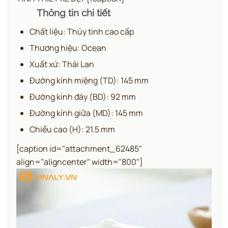
Thông tin chi tiết
Chất liệu: Thủy tinh cao cấp
Thương hiệu: Ocean
Xuất xứ: Thái Lan
Đường kính miệng (TD): 145 mm
Đường kính đáy (BD): 92 mm
Đường kính giữa (MD): 145 mm
Chiều cao (H): 21.5 mm
[caption id="attachment_62485"
align="aligncenter" width="800"]