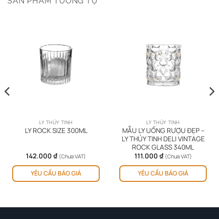
SẢN PHẨM TƯƠNG TỰ
LY THỦY TINH
LY THỦY TINH
MẪU LY UỐNG RƯỢU ĐẸP –
LY ROCK SIZE 300ML
LY THỦY TINH DELI VINTAGE
ROCK GLASS 340ML
142.000
₫
111.000
₫
(Chưa VAT)
(Chưa VAT)
YÊU CẦU BÁO GIÁ
YÊU CẦU BÁO GIÁ