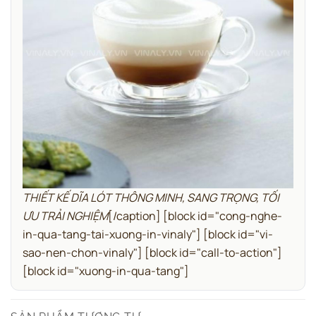
THIẾT KẾ DĨA LÓT THÔNG MINH, SANG TRỌNG, TỐI
ƯU TRẢI NGHIỆM
[/caption]
[block id="cong-nghe-
in-qua-tang-tai-xuong-in-vinaly"]
[block id="vi-
sao-nen-chon-vinaly"]
[block id="call-to-action"]
[block id="xuong-in-qua-tang"]