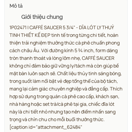
Mô tả
Giới thiệu chung
1P02471 | CAFFÉ SAUCER 5 3/4" - DĨA LÓT LY THUỶ
TINH THIẾT KẾ ĐẸP tinh tế trong từng chi tiết, hoàn
thiện trải nghiệm thưởng thức cà phê chuẩn phong
cách châu Âu.
Với đường kính 5 ¾ inch, form dáng
tròn thanh thoát và lòng lõm nhẹ, CAFFÉ SAUCER
không chỉ đảm bảo giữ vững ly/tách mà còn giúp bề
mặt bàn luôn sạch sẽ. Chất liệu thủy tinh sáng bóng,
trong suốt làm nổi bật vẻ đẹp tổng thể của bộ tách,
mang lại cảm giác chuyên nghiệp và đẳng cấp.
Thích
hợp sử dụng trong quán cà phê cao cấp, khách sạn,
nhà hàng hoặc set trà/cà phê tại gia, chiếc đĩa lót
này là chi tiết nhỏ nhưng tạo nên điểm nhấn sang
trọng và chỉn chu cho mỗi buổi thưởng thức.
[caption id="attachment_62484"