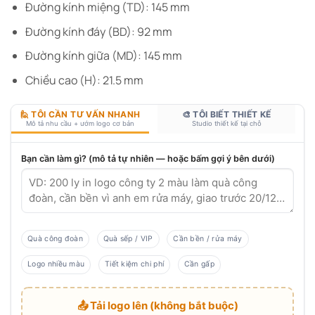
Đường kính miệng (TD): 145 mm
Đường kính đáy (BD): 92 mm
Đường kính giữa (MD): 145 mm
Chiều cao (H): 21.5 mm
🙋 TÔI CẦN TƯ VẤN NHANH
🎨 TÔI BIẾT THIẾT KẾ
Mô tả nhu cầu + ướm logo cơ bản
Studio thiết kế tại chỗ
Bạn cần làm gì? (mô tả tự nhiên — hoặc bấm gợi ý bên dưới)
Quà công đoàn
Quà sếp / VIP
Cần bền / rửa máy
Logo nhiều màu
Tiết kiệm chi phí
Cần gấp
📤 Tải logo lên (không bắt buộc)