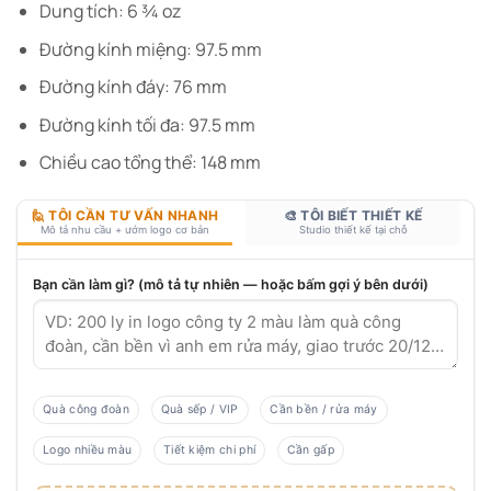
Dung tích: 6 ¾ oz
Đường kính miệng: 97.5 mm
Đường kính đáy: 76 mm
Đường kính tối đa: 97.5 mm
Chiều cao tổng thể: 148 mm
🙋 TÔI CẦN TƯ VẤN NHANH
🎨 TÔI BIẾT THIẾT KẾ
Mô tả nhu cầu + ướm logo cơ bản
Studio thiết kế tại chỗ
Bạn cần làm gì? (mô tả tự nhiên — hoặc bấm gợi ý bên dưới)
Quà công đoàn
Quà sếp / VIP
Cần bền / rửa máy
Logo nhiều màu
Tiết kiệm chi phí
Cần gấp