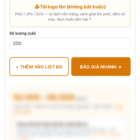
📤 Tải logo lên (không bắt buộc)
PNG / JPG / SVG — tự tách nền trắng, canh giữa lên phôi, đếm số
màu. Xem trước bên trái ↖
Số lượng (cái)
+ THÊM VÀO LIST BG
BÁO GIÁ NHANH →
52.100 – 56.500
₫/cái
Chưa VAT · MOQ 72 cái (3 thùng nguyên) · giá chuẩn ·
xem
cấu thành
Chưa đủ dữ kiện để đề xuất kiểu in
Mô tả nhu cầu (hoặc bấm chip gợi ý) và/hoặc tải logo — hệ
thống tự đề xuất kiểu in phù hợp, kèm lý do.
Xem mẫu logo đã
in thật →