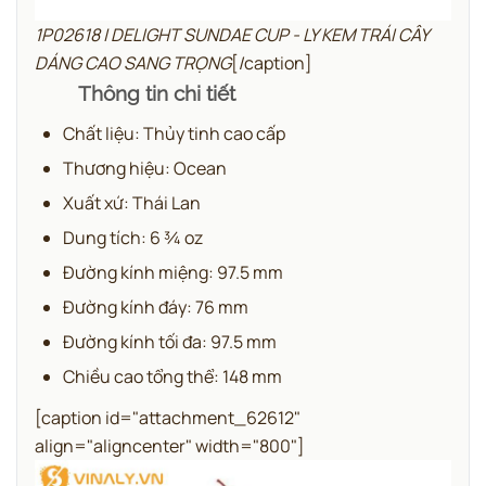
1P02618 | DELIGHT SUNDAE CUP - LY KEM TRÁI CÂY
DÁNG CAO SANG TRỌNG
[/caption]
Thông tin chi tiết
Chất liệu: Thủy tinh cao cấp
Thương hiệu: Ocean
Xuất xứ: Thái Lan
Dung tích: 6 ¾ oz
Đường kính miệng: 97.5 mm
Đường kính đáy: 76 mm
Đường kính tối đa: 97.5 mm
Chiều cao tổng thể: 148 mm
[caption id="attachment_62612"
align="aligncenter" width="800"]