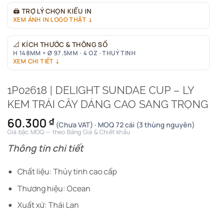
🖨
TRỢ LÝ CHỌN KIỂU IN
XEM ẢNH IN LOGO THẬT ↓
📐
KÍCH THƯỚC & THÔNG SỐ
H 148MM × Ø 97.5MM · 4 OZ · THUỶ TINH
XEM CHI TIẾT ↓
1P02618 | DELIGHT SUNDAE CUP – LY
KEM TRÁI CÂY DÁNG CAO SANG TRỌNG
60.300
₫
(Chưa VAT) · MOQ 72 cái (3 thùng nguyên)
Giá bậc MOQ — theo Bảng Giá & Chiết khấu
Thông tin chi tiết
Chất liệu: Thủy tinh cao cấp
Thương hiệu: Ocean
Xuất xứ: Thái Lan