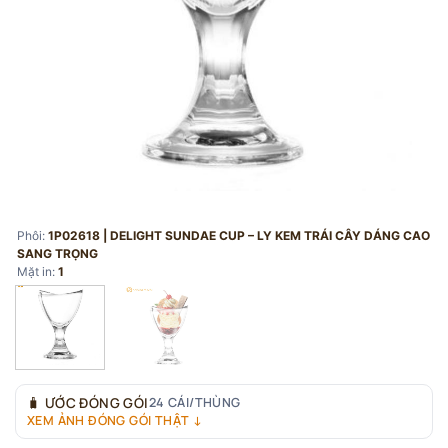
Phôi:
1P02618 | DELIGHT SUNDAE CUP – LY KEM TRÁI CÂY DÁNG CAO
SANG TRỌNG
Mặt in:
1
🧳
ƯỚC ĐÓNG GÓI
24 CÁI/THÙNG
XEM ẢNH ĐÓNG GÓI THẬT ↓