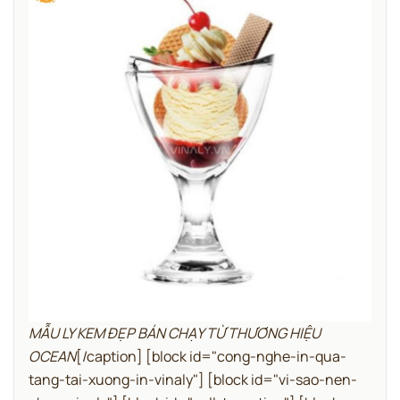
MẪU LY KEM ĐẸP BÁN CHẠY TỪ THƯƠNG HIỆU
OCEAN
[/caption]
[block id="cong-nghe-in-qua-
tang-tai-xuong-in-vinaly"]
[block id="vi-sao-nen-