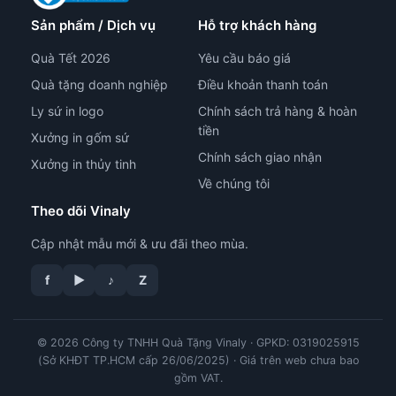
Sản phẩm / Dịch vụ
Hỗ trợ khách hàng
Quà Tết 2026
Yêu cầu báo giá
Quà tặng doanh nghiệp
Điều khoản thanh toán
Ly sứ in logo
Chính sách trả hàng & hoàn
tiền
Xưởng in gốm sứ
Chính sách giao nhận
Xưởng in thủy tinh
Về chúng tôi
Theo dõi Vinaly
Cập nhật mẫu mới & ưu đãi theo mùa.
tư vấn công nghệ in
f
▶
♪
Z
© 2026 Công ty TNHH Quà Tặng Vinaly · GPKD: 0319025915
(Sở KHĐT TP.HCM cấp 26/06/2025) · Giá trên web chưa bao
gồm VAT.