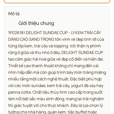
Mô tả
Giới thiệu chung
1P02618 | DELIGHT SUNDAE CUP - LY KEM TRÁI CÂY
DÁNG CAO SANG TRỌNG tôn vinh vẻ đẹp tinh tế của
từng lớp kem, trái cây và topping.
Với thân ly phình
rộng ở giữa và thu nhỏ ở đáy, DELIGHT SUNDAE CUP
tạo cảm giác hài hoà giữa vẻ đẹp cổ điển và hiện đại.
Thiết kế cao thanh thoát không chỉ mang đến cái
nhìn hấp dẫn mà còn giúp trình bày món tráng miệng
nhiều tầng một cách nghệ thuật. Đặc biệt phù hợp
với các món sundae, kem trái cây, yogurt đá xay hay
panna cotta.
Chất liệu thủy tinh cao cấp trong suốt
làm nổi bật sắc màu sinh động, mang lại trải nghiệm
thị giác tuyệt vời cho thực khách. Đây là lựa chọn lý
tưởng cho nhà hàng, quán kem, tiệc buffet hoặc