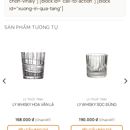
chon-vinaly"]
[block id="call-to-action"]
[block
id="xuong-in-qua-tang"]
SẢN PHẨM TƯƠNG TỰ
LY THỦY TINH
LY THỦY TINH
LY WHISKY HOA VĂN LÁ
LY WHISKY SỌC ĐỨNG
168.000
₫
190.000
₫
(Chưa VAT)
(Chưa VAT)
YÊU CẦU BÁO GIÁ
YÊU CẦU BÁO GIÁ