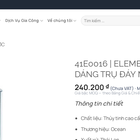
Tìm
Dịch Vụ Gia Công
Về chúng tôi
kiếm:
ỚC
41E0016 | ELEME
DÁNG TRỤ ĐÁY
240.200
₫
(Chưa VAT) · 
Giá bậc MOQ — theo Bảng Giá & Chiế
Thông tin chi tiết
Chất liệu: Thủy tinh cao c
Thương hiệu: Ocean
Xuất xứ: Thái Lan