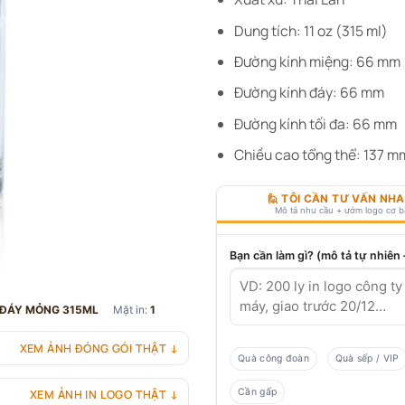
Dung tích: 11 oz (315 ml)
Đường kính miệng: 66 mm
Đường kính đáy: 66 mm
Đường kính tối đa: 66 mm
Chiều cao tổng thể: 137 m
🙋 TÔI CẦN TƯ VẤN NH
Mô tả nhu cầu + ướm logo cơ 
Bạn cần làm gì? (mô tả tự nhiên
RỤ ĐÁY MỎNG 315ML
Mặt in:
1
XEM ẢNH ĐÓNG GÓI THẬT ↓
Quà công đoàn
Quà sếp / VIP
Cần gấp
XEM ẢNH IN LOGO THẬT ↓