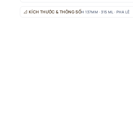
📐
KÍCH THƯỚC & THÔNG SỐ
H 137MM · 315 ML · PHA LÊ