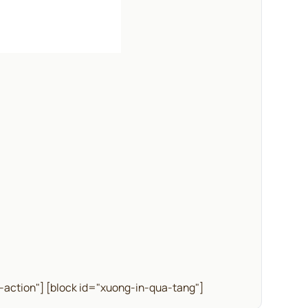
-action"]
[block id="xuong-in-qua-tang"]