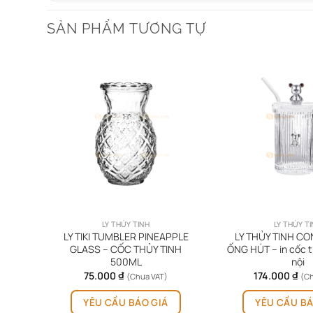
SẢN PHẨM TƯƠNG TỰ
LY THỦY TINH
LY THỦY T
 THỦY
LY TIKI TUMBLER PINEAPPLE
LY THỦY TINH C
GRA
GLASS – CỐC THỦY TINH
ỐNG HÚT – in cốc t
500ML
nội
75.000
₫
174.000
₫
(Chưa VAT)
(Ch
YÊU CẦU BÁO GIÁ
YÊU CẦU BÁ