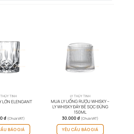
 THỦY TINH
LY THỦY TINH
MUA LY UỐNG RƯỢU WHISKY –
Y LỚN ELENGANT
LY WHISKY ĐÁY BÈ SỌC ĐỨNG
150ML
00
₫
30.000
₫
(Chưa VAT)
(Chưa VAT)
CẦU BÁO GIÁ
YÊU CẦU BÁO GIÁ