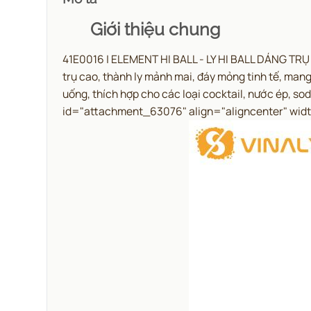
Giới thiệu chung
41E0016 | ELEMENT HI BALL - LY HI BALL DÁNG TRỤ 
trụ cao, thành ly mảnh mai, đáy mỏng tinh tế, mang
uống, thích hợp cho các loại cocktail, nước ép, s
id="attachment_63076" align="aligncenter" wid