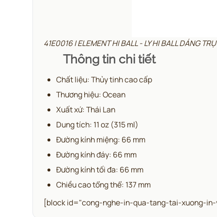
41E0016 | ELEMENT HI BALL - LY HI BALL DÁNG T
Thông tin chi tiết
Chất liệu: Thủy tinh cao cấp
Thương hiệu: Ocean
Xuất xứ: Thái Lan
Dung tích: 11 oz (315 ml)
Đường kính miệng: 66 mm
Đường kính đáy: 66 mm
Đường kính tối đa: 66 mm
Chiều cao tổng thể: 137 mm
[block id="cong-nghe-in-qua-tang-tai-xuong-in-v