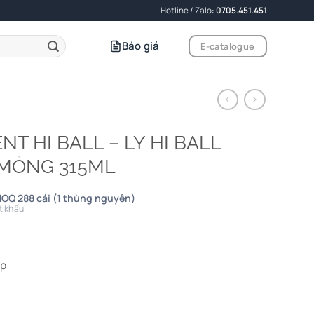
Hotline / Zalo:
0705.451.451
Báo giá
E-catalogue
NT HI BALL – LY HI BALL
 MỎNG 315ML
MOQ 288 cái (1 thùng nguyên)
t khấu
ấp