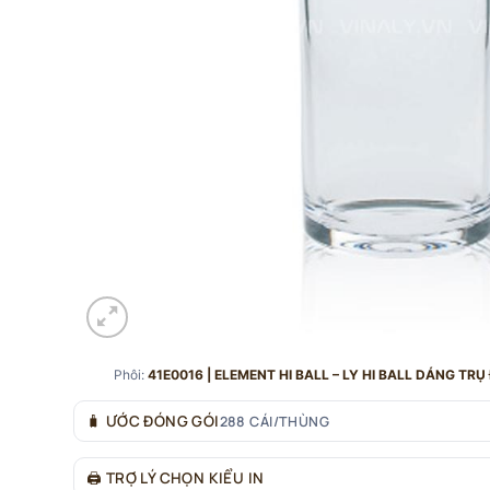
Phôi:
41E0016 | ELEMENT HI BALL – LY HI BALL DÁNG T
🧳
ƯỚC ĐÓNG GÓI
288 CÁI/THÙNG
🖨
TRỢ LÝ CHỌN KIỂU IN