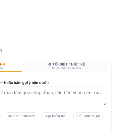
m
ANH
🎨 TÔI BIẾT THIẾT KẾ
bản
Studio thiết kế tại chỗ
 — hoặc bấm gợi ý bên dưới)
Cần bền / rửa máy
Logo nhiều màu
Tiết kiệm chi phí