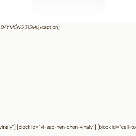
RỤ ĐÁY MỎNG 315ML
[/caption]
inaly"]
[block id="vi-sao-nen-chon-vinaly"]
[block id="call-to