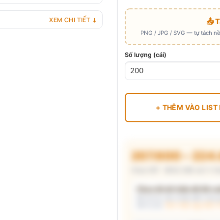
XEM CHI TIẾT ↓
📤 
PNG / JPG / SVG — tự tách nền
Số lượng (cái)
+ THÊM VÀO LIST
207.600 – 224
Chưa VAT · MOQ 288 cái (1 th
Chưa đủ dữ kiện để đề xuấ
Mô tả nhu cầu (hoặc bấm chip gợ
kèm lý do.
Xem mẫu logo đã in 