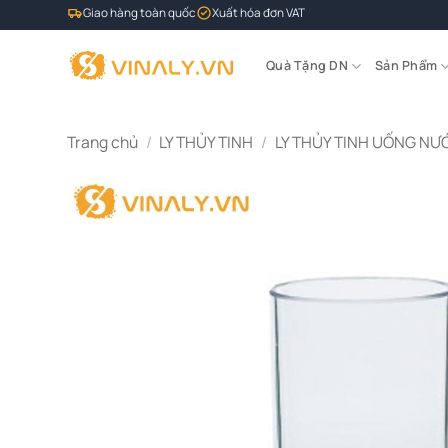
Bỏ
Giao hàng toàn quốc
Xuất hóa đơn VAT
qua
nội
Quà Tặng DN
Sản Phẩm
dung
Trang chủ
/
LY THỦY TINH
/
LY THỦY TINH UỐNG NƯ