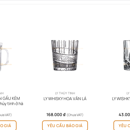
INH
LY THỦY TINH
LY
ON GẤU KÈM
LY WHISKY HOA VĂN LÁ
LY WISHK
hủy tinh ở hà
168.000
₫
43.0
ưa VAT)
(Chưa VAT)
O GIÁ
YÊU CẦU BÁO GIÁ
YÊU 