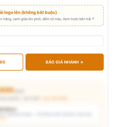
Tải logo lên (không bắt buộc)
 trắng, canh giữa lên phôi, đếm số màu. Xem trước bên trái ↖
 BG
BÁO GIÁ NHANH →
.800
₫/cái
ùng nguyên) · giá chuẩn ·
xem cấu thành
t kiểu in
i ý) và/hoặc tải logo — hệ thống tự đề xuất kiểu in phù hợp,
thật →