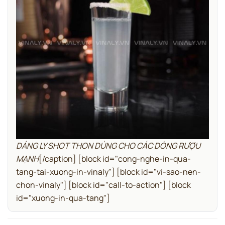
DÁNG LY SHOT THON DÙNG CHO CÁC DÒNG RƯỢU
MẠNH
[/caption]
[block id="cong-nghe-in-qua-
tang-tai-xuong-in-vinaly"]
[block id="vi-sao-nen-
chon-vinaly"]
[block id="call-to-action"]
[block
id="xuong-in-qua-tang"]