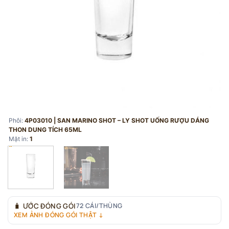
Phôi:
4P03010 | SAN MARINO SHOT – LY SHOT UỐNG RƯỢU DÁNG
THON DUNG TÍCH 65ML
Mặt in:
1
🧳
ƯỚC ĐÓNG GÓI
72 CÁI/THÙNG
XEM ẢNH ĐÓNG GÓI THẬT ↓