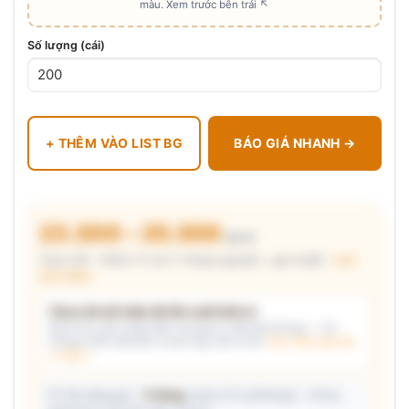
màu. Xem trước bên trái ↖
Số lượng (cái)
+ THÊM VÀO LIST BG
BÁO GIÁ NHANH →
23.300 – 25.300
₫/cái
Chưa VAT · MOQ 72 cái (1 thùng nguyên) · giá chuẩn ·
xem
cấu thành
Chưa đủ dữ kiện để đề xuất kiểu in
Mô tả nhu cầu (hoặc bấm chip gợi ý) và/hoặc tải logo — hệ
thống tự đề xuất kiểu in phù hợp, kèm lý do.
Xem mẫu logo đã
in thật →
📦 Ước đóng gói: ~
3 thùng
carton (72 cái/thùng) — hỗ trợ