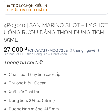
🖨
TRỢ LÝ CHỌN KIỂU IN
XEM ẢNH IN LOGO THẬT ↓
4P03010 | SAN MARINO SHOT – LY SHOT
UỐNG RƯỢU DÁNG THON DUNG TÍCH
65ML
27.000
₫
(Chưa VAT) · MOQ 72 cái (1 thùng nguyên)
Giá bậc MOQ — theo Bảng Giá & Chiết khấu
Thông tin chi tiết
Chất liệu: Thủy tinh cao cấp
Thương hiệu: Ocean
Xuất xứ: Thái Lan
Dung tích: 2 ¼ oz (65 ml)
Đường kính miệng: 41.5 mm