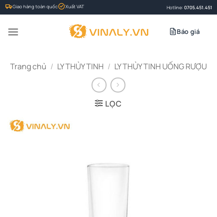
Bỏ
Giao hàng toàn quốc
Xuất VAT
Hotline:
0705.451.451
qua
nội
Báo giá
dung
Trang chủ
/
LY THỦY TINH
/
LY THỦY TINH UỐNG RƯỢU
LỌC