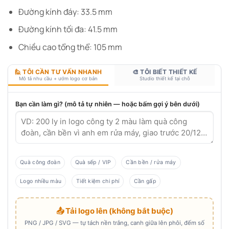
Đường kính đáy: 33.5 mm
Đường kính tối đa: 41.5 mm
Chiều cao tổng thể: 105 mm
🙋 TÔI CẦN TƯ VẤN NHANH
🎨 TÔI BIẾT THIẾT KẾ
Mô tả nhu cầu + ướm logo cơ bản
Studio thiết kế tại chỗ
Bạn cần làm gì? (mô tả tự nhiên — hoặc bấm gợi ý bên dưới)
Quà công đoàn
Quà sếp / VIP
Cần bền / rửa máy
Logo nhiều màu
Tiết kiệm chi phí
Cần gấp
📤 Tải logo lên (không bắt buộc)
PNG / JPG / SVG — tự tách nền trắng, canh giữa lên phôi, đếm số