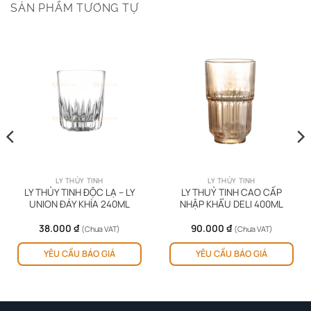
SẢN PHẨM TƯƠNG TỰ
LY THỦY TINH
LY THỦY TINH
LY THỦY TINH ĐỘC LẠ – LY
LY THUỶ TINH CAO CẤP
UNION ĐÁY KHÍA 240ML
NHẬP KHẨU DELI 400ML
38.000
₫
90.000
₫
(Chưa VAT)
(Chưa VAT)
YÊU CẦU BÁO GIÁ
YÊU CẦU BÁO GIÁ