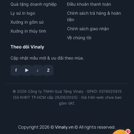
Quà tặng doanh nghiệp
Điều khoản thanh toán
Ly sứ in logo
Chính sách trả hàng & hoàn
tiền
Xưởng in gốm sứ
Chính sách giao nhận
Xưởng in thủy tinh
Về chúng tôi
Theo dõi Vinaly
Cập nhật mẫu mới & ưu đãi theo mùa.
tư vấn công nghệ in
f
▶
♪
Z
© 2026 Công ty TNHH Quà Tặng Vinaly · GPKD: 0319025915
(Sở KHĐT TP.HCM cấp 26/06/2025) · Giá trên web chưa bao
gồm VAT.
Copyright 2026 ©
Vinaly.vn
© All rights reserved.
?