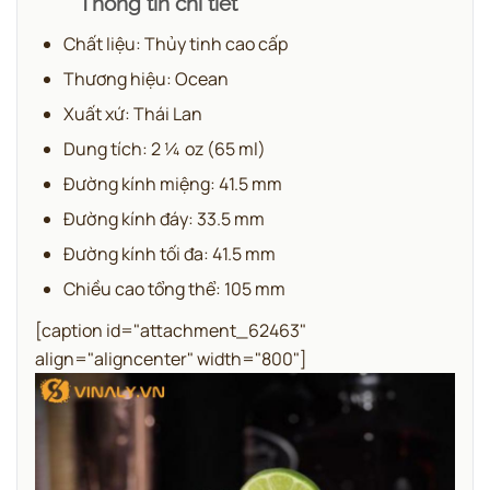
Thông tin chi tiết
Chất liệu: Thủy tinh cao cấp
Thương hiệu: Ocean
Xuất xứ: Thái Lan
Dung tích: 2 ¼ oz (65 ml)
Đường kính miệng: 41.5 mm
Đường kính đáy: 33.5 mm
Đường kính tối đa: 41.5 mm
Chiều cao tổng thể: 105 mm
[caption id="attachment_62463"
align="aligncenter" width="800"]