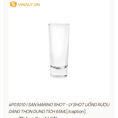
4P03010 | SAN MARINO SHOT - LY SHOT UỐNG RƯỢU
DÁNG THON DUNG TÍCH 65ML
[/caption]