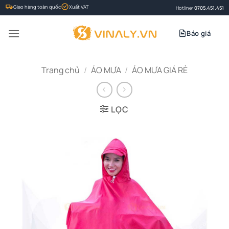
Bỏ
Giao hàng toàn quốc
Xuất VAT
Hotline:
0705.451.451
qua
nội
Báo giá
dung
Trang chủ
/
ÁO MƯA
/
ÁO MƯA GIÁ RẺ
LỌC