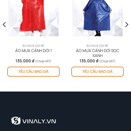
ÁO MƯA GIÁ RẺ
ÁO MƯA GIÁ RẺ
ÁO MƯA CÁNH DƠI SỌC
ÁO MƯA CÁNH DƠI 1
XANH
135.000
₫
135.000
₫
(Chưa VAT)
(Chưa VAT)
YÊU CẦU BÁO GIÁ
YÊU CẦU BÁO GIÁ