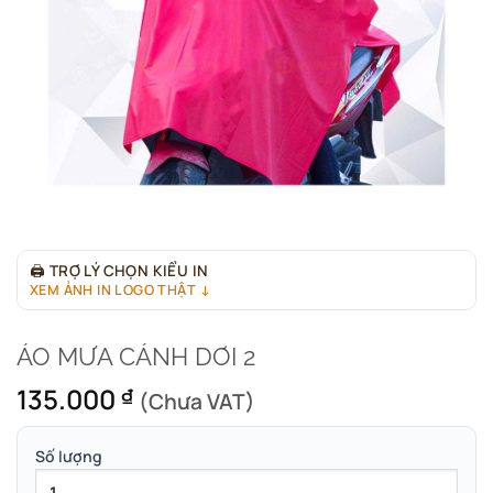
🖨
TRỢ LÝ CHỌN KIỂU IN
XEM ẢNH IN LOGO THẬT ↓
ÁO MƯA CÁNH DƠI 2
135.000
₫
(Chưa VAT)
Số lượng