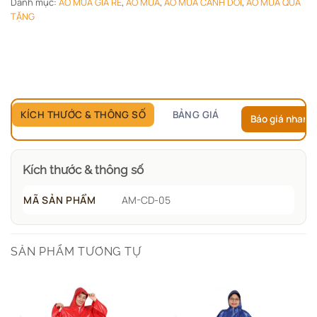
Danh mục:
ÁO MƯA GIÁ RẺ
,
ÁO MƯA
,
ÁO MƯA CÁNH DƠI
,
ÁO MƯA QUÀ
TẶNG
KÍCH THƯỚC & THÔNG SỐ
BẢNG GIÁ
Báo giá nhanh
Kích thước & thông số
MÃ SẢN PHẨM
AM-CD-05
SẢN PHẨM TƯƠNG TỰ