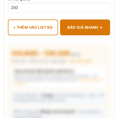
+ THÊM VÀO LIST BG
BÁO GIÁ NHANH →
125.800 – 136.200
₫/cái
Chưa VAT · MOQ 50 cái · giá chuẩn ·
xem cấu thành
Chưa đủ dữ kiện để đề xuất kiểu in
Mô tả nhu cầu (hoặc bấm chip gợi ý) và/hoặc tải logo — hệ
thống tự đề xuất kiểu in phù hợp, kèm lý do.
Xem mẫu logo đã
in thật →
📦 Ước đóng gói: ~
5 thùng
carton (45 cái/thùng — ước) — hỗ
trợ phòng thu mua làm việc với kho.
🎁 Gợi ý đóng gói:
🎁 Hộp carton từng SP
— gọn, tiết kiệm —
trao tay từng người