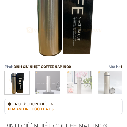
Phôi:
BÌNH GIỮ NHIỆT COFFEE NẮP INOX
Mặt in:
1
🖨
TRỢ LÝ CHỌN KIỂU IN
XEM ẢNH IN LOGO THẬT ↓
BÌNH GIỮ NHIỆT COFFEE NẮP INOX