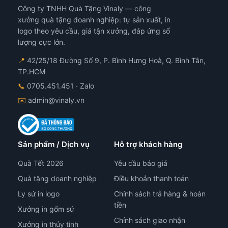
Công ty TNHH Quà Tặng Vinaly — công
ể
thể
ược
đượ
xưởng quà tặng doanh nghiệp: tự sản xuất, in
họn
chọ
logo theo yêu cầu, giá tận xưởng, đáp ứng số
ên
trê
lượng cực lớn.
ang
tra
📍
42/25/18 Đường Số 9, P. Bình Hưng Hoà, Q. Bình Tân,
n
sản
TP.HCM
hẩm
ph
📞
0705.451.451
· Zalo
✉️
admin@vinaly.vn
Sản phẩm / Dịch vụ
Hỗ trợ khách hàng
Quà Tết 2026
Yêu cầu báo giá
Quà tặng doanh nghiệp
Điều khoản thanh toán
Ly sứ in logo
Chính sách trả hàng & hoàn
tiền
Xưởng in gốm sứ
Chính sách giao nhận
Xưởng in thủy tinh