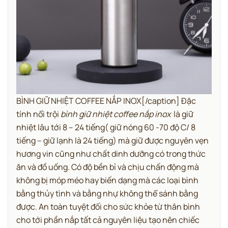
BÌNH GIỮ NHIỆT COFFEE NẮP INOX[/caption] Đặc
tính nổi trội
bình giữ nhiệt coffee nắp inox
là giữ
nhiệt lâu tới 8 – 24 tiếng( giữ nóng 60 -70 độ C/ 8
tiếng – giữ lạnh là 24 tiếng) mà giữ được nguyên vẹn
hương vin cũng như chất dinh dưỡng có trong thức
ăn và đồ uống. Có độ bền bỉ và chịu chấn động mà
không bị móp méo hay biến dạng mà các loại bình
bằng thủy tình và bằng nhự không thể sánh bằng
được. An toàn tuyệt đối cho sức khỏe từ thân bình
cho tới phần nắp tất cả nguyên liệu tạo nên chiếc