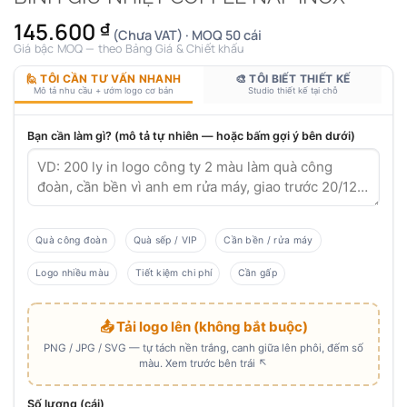
145.600
₫
(Chưa VAT) · MOQ 50 cái
Giá bậc MOQ — theo Bảng Giá & Chiết khấu
🙋 TÔI CẦN TƯ VẤN NHANH
🎨 TÔI BIẾT THIẾT KẾ
Mô tả nhu cầu + ướm logo cơ bản
Studio thiết kế tại chỗ
Bạn cần làm gì? (mô tả tự nhiên — hoặc bấm gợi ý bên dưới)
Quà công đoàn
Quà sếp / VIP
Cần bền / rửa máy
Logo nhiều màu
Tiết kiệm chi phí
Cần gấp
📤 Tải logo lên (không bắt buộc)
PNG / JPG / SVG — tự tách nền trắng, canh giữa lên phôi, đếm số
màu. Xem trước bên trái ↖
Số lượng (cái)