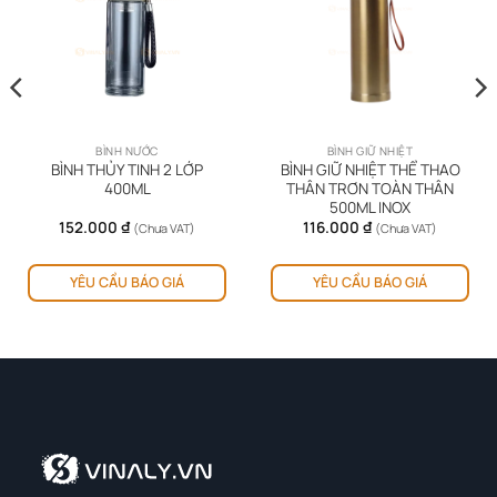
BÌNH NƯỚC
BÌNH GIỮ NHIỆT
BÌNH THỦY TINH 2 LỚP
BÌNH GIỮ NHIỆT THỂ THAO
400ML
THÂN TRƠN TOÀN THÂN
500ML INOX
152.000
₫
116.000
₫
(Chưa VAT)
(Chưa VAT)
ản
Sản
YÊU CẦU BÁO GIÁ
YÊU CẦU BÁO GIÁ
hẩm
ph
y
này
ó
có
iều
nhi
ến
biế
ể.
thể.
ác
Cá
y
tùy
họn
chọ
ó
có