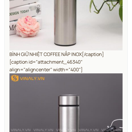
BÌNH GIỮ NHIỆT COFFEE NẮP INOX[/caption]
[caption id="attachment_46340"
align="aligncenter" width="400"]