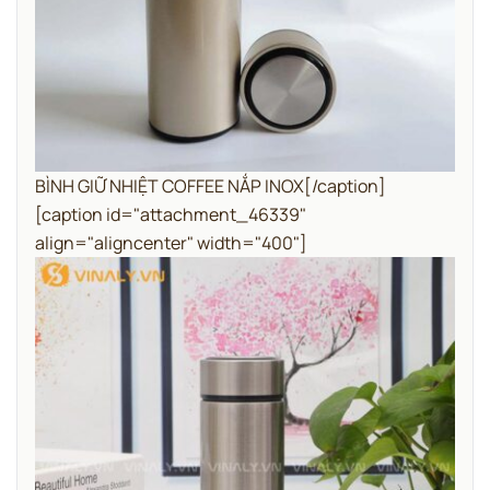
BÌNH GIỮ NHIỆT COFFEE NẮP INOX[/caption]
[caption id="attachment_46339"
align="aligncenter" width="400"]