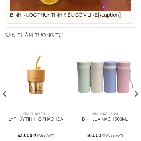
BÌNH NƯỚC THỦY TINH KIỂU CỔ V LINE[/caption]
SẢN PHẨM TƯƠNG TỰ
BÌNH THỦY TINH
BÌNH NƯỚC MINI
LY THỦY TINH HỔ PHÁCH DA
BÌNH LÚA MẠCH 300ML
53.000
₫
36.000
₫
(Chưa VAT)
(Chưa VAT)
Sản