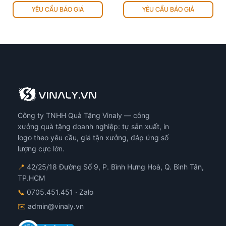
YÊU CẦU BÁO GIÁ
YÊU CẦU BÁO GIÁ
ph
này
có
nhi
biế
thể.
Cá
tùy
chọ
có
Công ty TNHH Quà Tặng Vinaly — công
thể
đượ
xưởng quà tặng doanh nghiệp: tự sản xuất, in
chọ
logo theo yêu cầu, giá tận xưởng, đáp ứng số
trê
lượng cực lớn.
tra
📍
42/25/18 Đường Số 9, P. Bình Hưng Hoà, Q. Bình Tân,
sản
TP.HCM
ph
📞
0705.451.451
· Zalo
✉️
admin@vinaly.vn