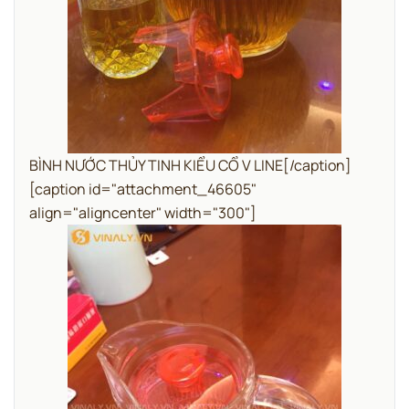
BÌNH NƯỚC THỦY TINH KIỂU CỔ V LINE[/caption]
[caption id="attachment_46605"
align="aligncenter" width="300"]