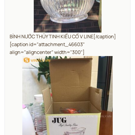
BÌNH NƯỚC THỦY TINH KIỂU CỔ V LINE[/caption]
[caption id="attachment_46603"
align="aligncenter" width="300"]