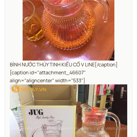
BÌNH NƯỚC THỦY TINH KIỂU CỔ V LINE[/caption]
[caption id="attachment_46607"
align="aligncenter" width="533"]