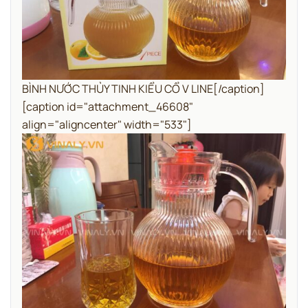
BÌNH NƯỚC THỦY TINH KIỂU CỔ V LINE[/caption]
[caption id="attachment_46608"
align="aligncenter" width="533"]