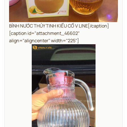
BÌNH NƯỚC THỦY TINH KIỂU CỔ V LINE[/caption]
[caption id="attachment_46602"
align="aligncenter" width="225"]