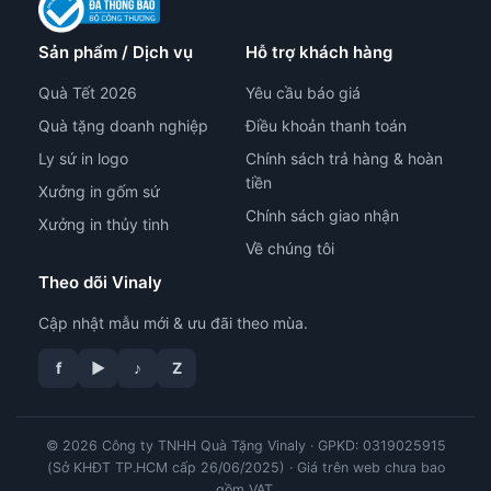
Sản phẩm / Dịch vụ
Hỗ trợ khách hàng
Quà Tết 2026
Yêu cầu báo giá
Quà tặng doanh nghiệp
Điều khoản thanh toán
Ly sứ in logo
Chính sách trả hàng & hoàn
tiền
Xưởng in gốm sứ
Chính sách giao nhận
Xưởng in thủy tinh
Về chúng tôi
Theo dõi Vinaly
Cập nhật mẫu mới & ưu đãi theo mùa.
tư vấn công nghệ in
f
▶
♪
Z
© 2026 Công ty TNHH Quà Tặng Vinaly · GPKD: 0319025915
(Sở KHĐT TP.HCM cấp 26/06/2025) · Giá trên web chưa bao
gồm VAT.