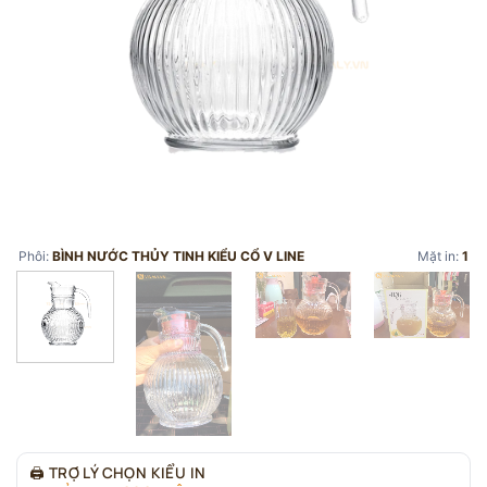
Phôi:
BÌNH NƯỚC THỦY TINH KIỂU CỔ V LINE
Mặt in:
1
🖨
TRỢ LÝ CHỌN KIỂU IN