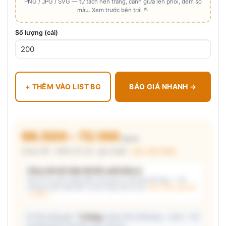
PNG / JPG / SVG — tự tách nền trắng, canh giữa lên phôi, đếm số
màu. Xem trước bên trái ↖
Số lượng (cái)
+ THÊM VÀO LIST BG
BÁO GIÁ NHANH →
66.500 – 72.100
₫/cái
Chưa VAT · MOQ 50 cái · giá chuẩn ·
xem cấu thành
Chưa đủ dữ kiện để đề xuất kiểu in
Mô tả nhu cầu (hoặc bấm chip gợi ý) và/hoặc tải logo — hệ
thống tự đề xuất kiểu in phù hợp, kèm lý do.
Xem mẫu logo đã
in thật →
📦 Ước đóng gói: ~
5 thùng
carton (45 cái/thùng — ước) — hỗ
trợ phòng thu mua làm việc với kho.