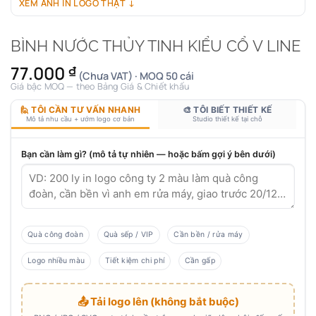
XEM ẢNH IN LOGO THẬT ↓
BÌNH NƯỚC THỦY TINH KIỂU CỔ V LINE
77.000
₫
(Chưa VAT) · MOQ 50 cái
Giá bậc MOQ — theo Bảng Giá & Chiết khấu
🙋 TÔI CẦN TƯ VẤN NHANH
🎨 TÔI BIẾT THIẾT KẾ
Mô tả nhu cầu + ướm logo cơ bản
Studio thiết kế tại chỗ
Bạn cần làm gì? (mô tả tự nhiên — hoặc bấm gợi ý bên dưới)
Quà công đoàn
Quà sếp / VIP
Cần bền / rửa máy
Logo nhiều màu
Tiết kiệm chi phí
Cần gấp
📤 Tải logo lên (không bắt buộc)