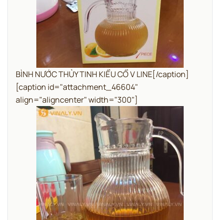
BÌNH NƯỚC THỦY TINH KIỂU CỔ V LINE[/caption]
[caption id="attachment_46604"
align="aligncenter" width="300"]