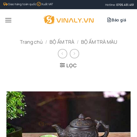
Bỏ
Giao hàng toàn quốc
Xuất VAT
Hotline:
0705.451.451
qua
nội
Báo giá
dung
Trang chủ
/
BỘ ẤM TRÀ
/
BỘ ẤM TRÀ MÀU
LỌC