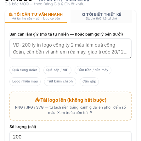
Giá bậc MOQ — theo Bảng Giá & Chiết khấu
🙋 TÔI CẦN TƯ VẤN NHANH
🎨 TÔI BIẾT THIẾT KẾ
Mô tả nhu cầu + ướm logo cơ bản
Studio thiết kế tại chỗ
Bạn cần làm gì? (mô tả tự nhiên — hoặc bấm gợi ý bên dưới)
Quà công đoàn
Quà sếp / VIP
Cần bền / rửa máy
Logo nhiều màu
Tiết kiệm chi phí
Cần gấp
📤 Tải logo lên (không bắt buộc)
PNG / JPG / SVG — tự tách nền trắng, canh giữa lên phôi, đếm số
màu. Xem trước bên trái ↖
Số lượng (cái)