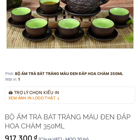
Phôi:
BỘ ẤM TRÀ BÁT TRÀNG MÀU ĐEN ĐẮP HOA CHÀM 350ML
Mặt in:
1
🖨
TRỢ LÝ CHỌN KIỂU IN
XEM ẢNH IN LOGO THẬT ↓
BỘ ẤM TRÀ BÁT TRÀNG MÀU ĐEN ĐẮP
HOA CHÀM 350ML
917.300
₫
(Chưa VAT) · MOQ 20 bộ