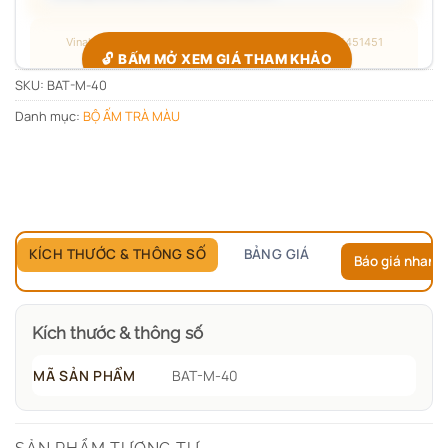
Vinaly · Công xưởng quà tặng B2B · Hotline/Zalo 0705451451
🔓 BẤM MỞ XEM GIÁ THAM KHẢO
SKU:
BAT-M-40
Danh mục:
BỘ ẤM TRÀ MÀU
Giá đang ẩn — xác nhận bạn thuộc nhóm nào để hiện đúng
bảng giá.
Chỉ hỏi
1 lần duy nhất
, các sản phẩm sau tự mở.
KÍCH THƯỚC & THÔNG SỐ
BẢNG GIÁ
Báo giá nhanh
Kích thước & thông số
MÃ SẢN PHẨM
BAT-M-40