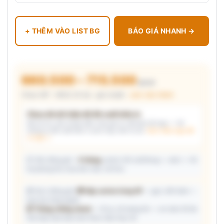
+ THÊM VÀO LIST BG
BÁO GIÁ NHANH →
660.500 – 715.500
₫/cái
Chưa VAT · MOQ 20 bộ · giá chuẩn ·
xem cấu thành
Chưa đủ dữ kiện để đề xuất kiểu in
Mô tả nhu cầu (hoặc bấm chip gợi ý) và/hoặc tải logo — hệ
thống tự đề xuất kiểu in phù hợp, kèm lý do.
Xem mẫu logo đã
in thật →
📦 Ước đóng gói: ~
5 thùng
carton (45 cái/thùng — ước) — hỗ
trợ phòng thu mua làm việc với kho.
🎁 Gợi ý đóng gói:
🎁 Hộp carton từng SP
— gọn, tiết kiệm —
trao tay từng người
📦 Thùng chống shock
— đi xa, số lượng lớn — an toàn tối đa
Giá hộp Sale báo kèm theo mẫu thực tế.