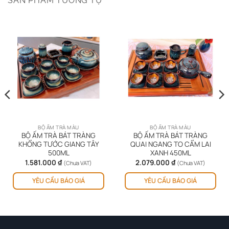
SẢN PHẨM TƯƠNG TỰ
BỘ ẤM TRÀ MÀU
BỘ ẤM TRÀ MÀU
BỘ ẤM TRÀ BÁT TRÀNG
BỘ ẤM TRÀ BÁT TRÀNG
KHỔNG TƯỚC GIANG TÂY
QUAI NGANG TO CẨM LAI
500ML
XANH 450ML
1.581.000
₫
2.079.000
₫
(Chưa VAT)
(Chưa VAT)
YÊU CẦU BÁO GIÁ
YÊU CẦU BÁO GIÁ