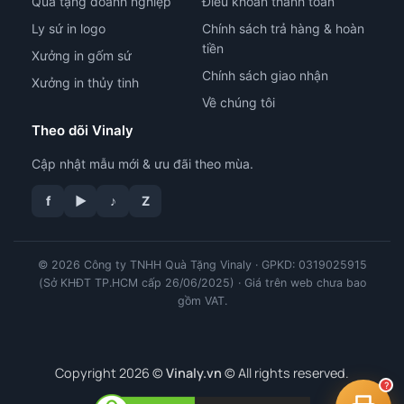
Quà tặng doanh nghiệp
Điều khoản thanh toán
Ly sứ in logo
Chính sách trả hàng & hoàn
tiền
Xưởng in gốm sứ
Chính sách giao nhận
Xưởng in thủy tinh
Về chúng tôi
Theo dõi Vinaly
Cập nhật mẫu mới & ưu đãi theo mùa.
f
▶
♪
Z
© 2026 Công ty TNHH Quà Tặng Vinaly · GPKD: 0319025915
tư vấn công nghệ in
(Sở KHĐT TP.HCM cấp 26/06/2025) · Giá trên web chưa bao
gồm VAT.
Copyright 2026 ©
Vinaly.vn
© All rights reserved.
?