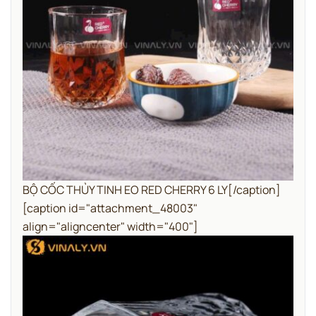
BỘ CỐC THỦY TINH EO RED CHERRY 6 LY[/caption]
[caption id="attachment_48003"
align="aligncenter" width="400"]