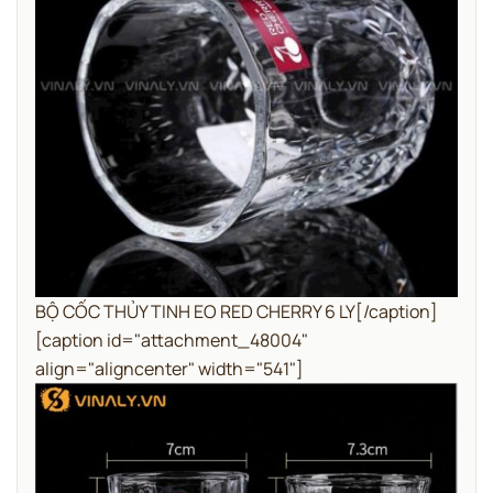
BỘ CỐC THỦY TINH EO RED CHERRY 6 LY[/caption]
[caption id="attachment_48004"
align="aligncenter" width="541"]