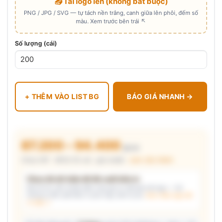
📤 Tải logo lên (không bắt buộc)
PNG / JPG / SVG — tự tách nền trắng, canh giữa lên phôi, đếm số
màu. Xem trước bên trái ↖
Số lượng (cái)
+ THÊM VÀO LIST BG
BÁO GIÁ NHANH →
87.200 – 94.400
₫/cái
Chưa VAT · MOQ 50 cái · giá chuẩn ·
xem cấu thành
Chưa đủ dữ kiện để đề xuất kiểu in
Mô tả nhu cầu (hoặc bấm chip gợi ý) và/hoặc tải logo — hệ
thống tự đề xuất kiểu in phù hợp, kèm lý do.
Xem mẫu logo đã
in thật →