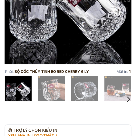
Phôi:
BỘ CỐC THỦY TINH EO RED CHERRY 6 LY
Mặt in:
1
🖨
TRỢ LÝ CHỌN KIỂU IN
XEM ẢNH IN LOGO THẬT ↓