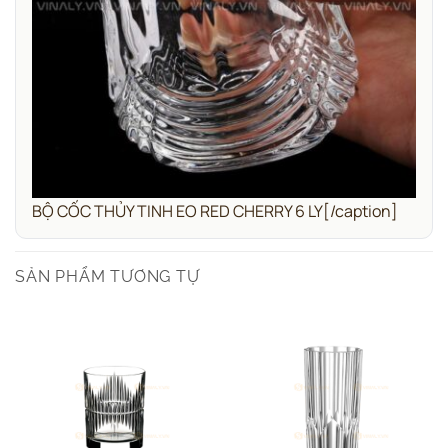
BỘ CỐC THỦY TINH EO RED CHERRY 6 LY[/caption]
SẢN PHẨM TƯƠNG TỰ