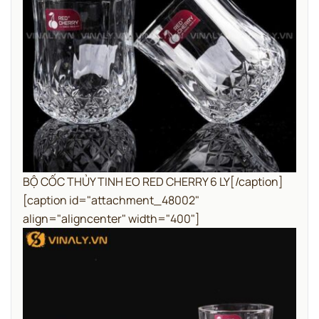
BỘ CỐC THỦY TINH EO RED CHERRY 6 LY[/caption]
[caption id="attachment_48002"
align="aligncenter" width="400"]