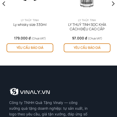
LY THỦY TINH
LY THỦY TINH
LY THUỶ TINH SỌC KHÍA
Ly whisky size 330ml
CÁCH ĐIỆU CAO CẤP
179.000
₫
97.000
₫
(Chưa VAT)
(Chưa VAT)
YÊU CẦU BÁO GIÁ
YÊU CẦU BÁO GIÁ
Công ty TNHH Quà Tặng Vinaly — công
xưởng quà tặng doanh nghiệp: tự sản xuất, in
logo theo yêu cầu, giá tận xưởng, đáp ứng số