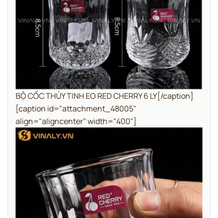
BỘ CỐC THỦY TINH EO RED CHERRY 6 LY[/caption]
[caption id="attachment_48005"
align="aligncenter" width="400"]