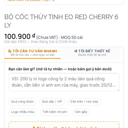
BỘ CỐC THỦY TINH EO RED CHERRY 6
LY
100.900
₫
(Chưa VAT) · MOQ 50 cái
Giá bậc MOQ — theo Bảng Giá & Chiết khấu
🙋 TÔI CẦN TƯ VẤN NHANH
🎨 TÔI BIẾT THIẾT KẾ
Mô tả nhu cầu + ướm logo cơ bản
Studio thiết kế tại chỗ
Bạn cần làm gì? (mô tả tự nhiên — hoặc bấm gợi ý bên dưới)
Quà công đoàn
Quà sếp / VIP
Cần bền / rửa máy
Logo nhiều màu
Tiết kiệm chi phí
Cần gấp