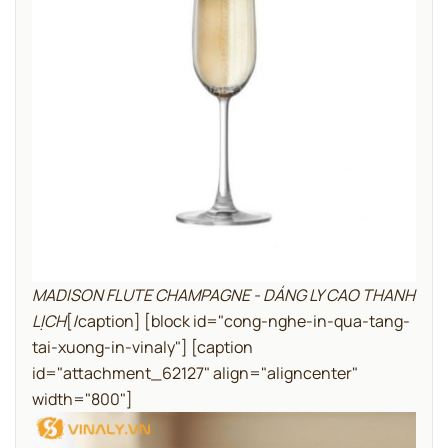
MADISON FLUTE CHAMPAGNE - DÁNG LY CAO THANH
LỊCH
[/caption]
[block id="cong-nghe-in-qua-tang-
tai-xuong-in-vinaly"]
[caption
id="attachment_62127" align="aligncenter"
width="800"]