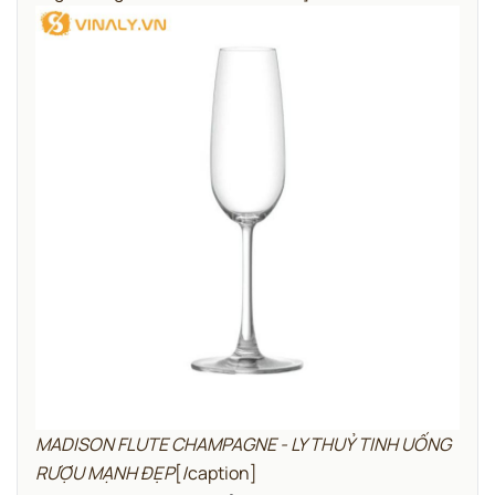
MADISON FLUTE CHAMPAGNE - LY THUỶ TINH UỐNG
RƯỢU MẠNH ĐẸP
[/caption]