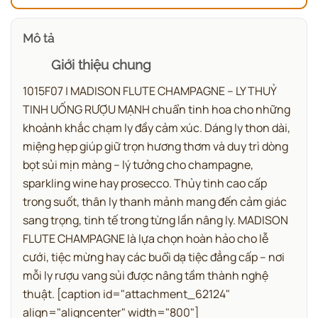
Mô tả
Giới thiệu chung
1015F07 | MADISON FLUTE CHAMPAGNE – LY THUỶ
TINH UỐNG RƯỢU MẠNH chuẩn tinh hoa cho những
khoảnh khắc chạm ly đầy cảm xúc.
Dáng ly thon dài,
miệng hẹp giúp giữ trọn hương thơm và duy trì dòng
bọt sủi mịn màng – lý tưởng cho champagne,
sparkling wine hay prosecco. Thủy tinh cao cấp
trong suốt, thân ly thanh mảnh mang đến cảm giác
sang trọng, tinh tế trong từng lần nâng ly. MADISON
FLUTE CHAMPAGNE là lựa chọn hoàn hảo cho lễ
cưới, tiệc mừng hay các buổi dạ tiệc đẳng cấp – nơi
mỗi ly rượu vang sủi được nâng tầm thành nghệ
thuật.
[caption id="attachment_62124"
align="aligncenter" width="800"]