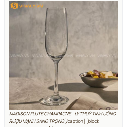
MADISON FLUTE CHAMPAGNE - LY THUỶ TINH UỐNG
RƯỢU MẠNH SANG TRỌNG
[/caption]
[block