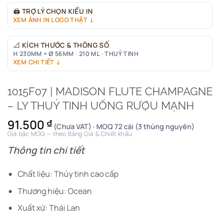
🖨
TRỢ LÝ CHỌN KIỂU IN
XEM ẢNH IN LOGO THẬT ↓
📐
KÍCH THƯỚC & THÔNG SỐ
H 230MM × Ø 56MM · 210 ML · THUỶ TINH
XEM CHI TIẾT ↓
1015F07 | MADISON FLUTE CHAMPAGNE
– LY THUỶ TINH UỐNG RƯỢU MẠNH
91.500
₫
(Chưa VAT) · MOQ 72 cái (3 thùng nguyên)
Giá bậc MOQ — theo Bảng Giá & Chiết khấu
Thông tin chi tiết
Chất liệu: Thủy tinh cao cấp
Thương hiệu: Ocean
Xuất xứ: Thái Lan