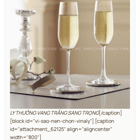
LY THƯỞNG VANG TRẮNG SANG TRỌNG
[/caption]
[block id="vi-sao-nen-chon-vinaly"]
[caption
id="attachment_62125" align="aligncenter"
width="800"]