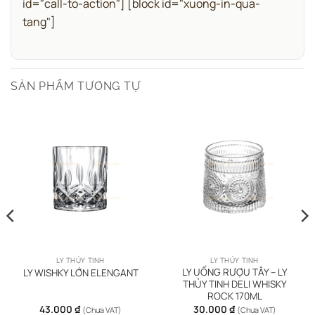
id="call-to-action"]
[block id="xuong-in-qua-
tang"]
SẢN PHẨM TƯƠNG TỰ
LY THỦY TINH
LY THỦY TINH
LY UỐNG RƯỢU TÂY – LY
LY WISHKY LỚN ELENGANT
THỦY TINH DELI WHISKY
ROCK 170ML
43.000
₫
30.000
₫
(Chưa VAT)
(Chưa VAT)