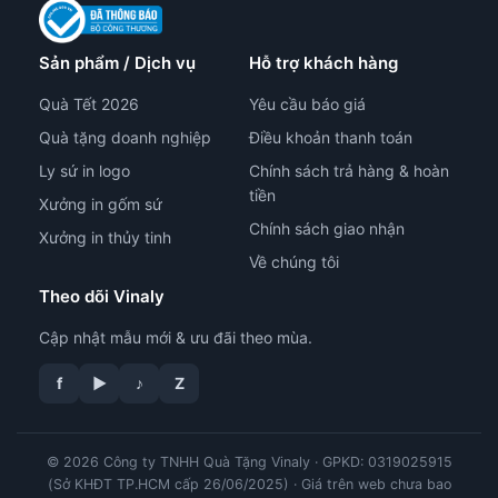
Sản phẩm / Dịch vụ
Hỗ trợ khách hàng
Quà Tết 2026
Yêu cầu báo giá
Quà tặng doanh nghiệp
Điều khoản thanh toán
Ly sứ in logo
Chính sách trả hàng & hoàn
tiền
Xưởng in gốm sứ
Chính sách giao nhận
Xưởng in thủy tinh
Về chúng tôi
Theo dõi Vinaly
Cập nhật mẫu mới & ưu đãi theo mùa.
tư vấn công nghệ in
f
▶
♪
Z
© 2026 Công ty TNHH Quà Tặng Vinaly · GPKD: 0319025915
(Sở KHĐT TP.HCM cấp 26/06/2025) · Giá trên web chưa bao