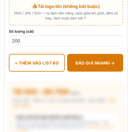
📤 Tải logo lên (không bắt buộc)
PNG / JPG / SVG — tự tách nền trắng, canh giữa lên phôi, đếm số
màu. Xem trước bên trái ↖
Số lượng (cái)
+ THÊM VÀO LIST BG
BÁO GIÁ NHANH →
79.100 – 85.700
₫/cái
Chưa VAT · MOQ 72 cái (3 thùng nguyên) · giá chuẩn ·
xem
cấu thành
Chưa đủ dữ kiện để đề xuất kiểu in
Mô tả nhu cầu (hoặc bấm chip gợi ý) và/hoặc tải logo — hệ
thống tự đề xuất kiểu in phù hợp, kèm lý do.
Xem mẫu logo đã
in thật →