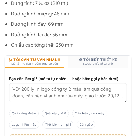
Dung tích: 7 ¼ oz (210 ml)
Đường kính miệng: 46 mm
Đường kính đáy: 69 mm
Đường kính tối đa: 56 mm
Chiều cao tổng thể: 230 mm
🙋 TÔI CẦN TƯ VẤN NHANH
🎨 TÔI BIẾT THIẾT KẾ
Mô tả nhu cầu + ướm logo cơ bản
Studio thiết kế tại chỗ
Bạn cần làm gì? (mô tả tự nhiên — hoặc bấm gợi ý bên dưới)
Quà công đoàn
Quà sếp / VIP
Cần bền / rửa máy
Logo nhiều màu
Tiết kiệm chi phí
Cần gấp