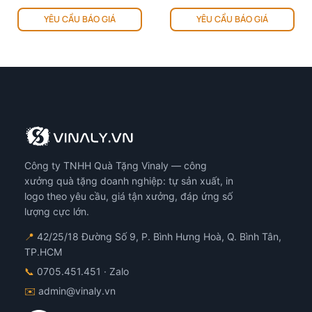
YÊU CẦU BÁO GIÁ
YÊU CẦU BÁO GIÁ
Công ty TNHH Quà Tặng Vinaly — công
xưởng quà tặng doanh nghiệp: tự sản xuất, in
logo theo yêu cầu, giá tận xưởng, đáp ứng số
lượng cực lớn.
📍
42/25/18 Đường Số 9, P. Bình Hưng Hoà, Q. Bình Tân,
TP.HCM
📞
0705.451.451
· Zalo
✉️
admin@vinaly.vn