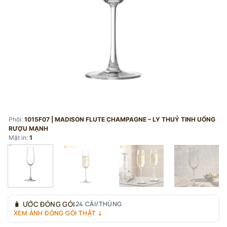
Phôi:
1015F07 | MADISON FLUTE CHAMPAGNE – LY THUỶ TINH UỐNG
RƯỢU MẠNH
Mặt in:
1
🧳
ƯỚC ĐÓNG GÓI
24 CÁI/THÙNG
XEM ẢNH ĐÓNG GÓI THẬT ↓