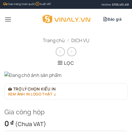
Bỏ
Giao hàng toàn quốc
Xuất VAT
Hotline:
0705.451.451
qua
nội
Báo giá
dung
Trang chủ
/
DỊCH VỤ
LỌC
🖨
TRỢ LÝ CHỌN KIỂU IN
XEM ẢNH IN LOGO THẬT ↓
Gia công hộp
0
₫
(Chưa VAT)