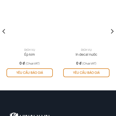
DỊCH VỤ
DỊCH VỤ
Ép kim
In decal nước
0
₫
0
₫
(Chưa VAT)
(Chưa VAT)
YÊU CẦU BÁO GIÁ
YÊU CẦU BÁO GIÁ