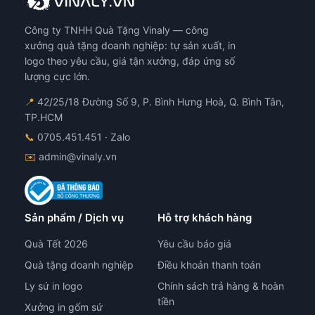
Công ty TNHH Quà Tặng Vinaly — công
xưởng quà tặng doanh nghiệp: tự sản xuất, in
logo theo yêu cầu, giá tận xưởng, đáp ứng số
lượng cực lớn.
📍
42/25/18 Đường Số 9, P. Bình Hưng Hoà, Q. Bình Tân,
TP.HCM
📞
0705.451.451
· Zalo
✉️
admin@vinaly.vn
Sản phẩm / Dịch vụ
Hỗ trợ khách hàng
Quà Tết 2026
Yêu cầu báo giá
Quà tặng doanh nghiệp
Điều khoản thanh toán
Ly sứ in logo
Chính sách trả hàng & hoàn
tiền
Xưởng in gốm sứ