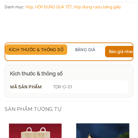
Danh mục:
Hộp
,
HỘP ĐỰNG QUÀ TẾT
,
Hộp đựng rượu bằng giấy
KÍCH THƯỚC & THÔNG SỐ
BẢNG GIÁ
Báo giá nhanh
Kích thước & thông số
MÃ SẢN PHẨM
TDR-G-01
SẢN PHẨM TƯƠNG TỰ