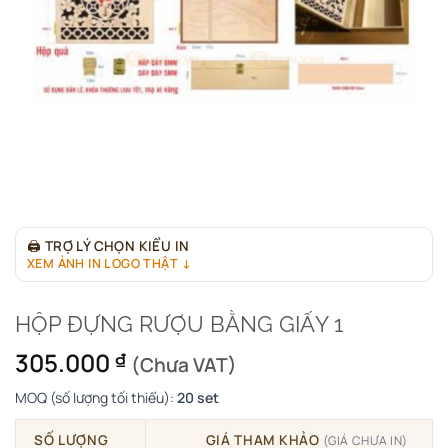
🖨
TRỢ LÝ CHỌN KIỂU IN
XEM ẢNH IN LOGO THẬT ↓
HỘP ĐỰNG RƯỢU BẰNG GIẤY 1
305.000
₫
(Chưa VAT)
MOQ (số lượng tối thiểu):
20 set
SỐ LƯỢNG
GIÁ THAM KHẢO
(GIÁ CHƯA IN)