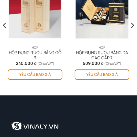
HỘP
HỘP
HỘP ĐỰNG RƯỢU BẰNG GỖ
HỘP ĐỰNG RƯỢU BẰNG DA
3
CAO CẤP 7
240.000
₫
509.000
₫
(Chưa VAT)
(Chưa VAT)
YÊU CẦU BÁO GIÁ
YÊU CẦU BÁO GIÁ