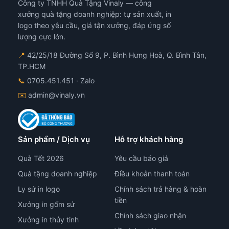
Công ty TNHH Quà Tặng Vinaly — công
xưởng quà tặng doanh nghiệp: tự sản xuất, in
logo theo yêu cầu, giá tận xưởng, đáp ứng số
lượng cực lớn.
📍
42/25/18 Đường Số 9, P. Bình Hưng Hoà, Q. Bình Tân,
TP.HCM
📞
0705.451.451
· Zalo
✉️
admin@vinaly.vn
Sản phẩm / Dịch vụ
Hỗ trợ khách hàng
Quà Tết 2026
Yêu cầu báo giá
Quà tặng doanh nghiệp
Điều khoản thanh toán
Ly sứ in logo
Chính sách trả hàng & hoàn
tiền
Xưởng in gốm sứ
Chính sách giao nhận
Xưởng in thủy tinh