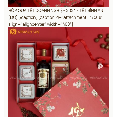
HỘP QUÀ TẾT DOANH NGHIỆP 2024 - TẾT BÌNH AN
(ĐỎ)[/caption] [caption id="attachment_47568"
align="aligncenter" width="400"]