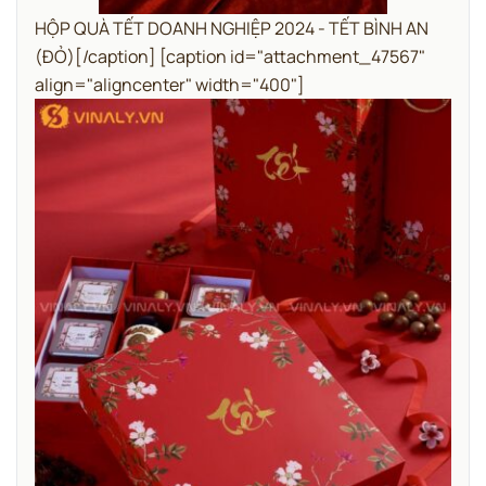
HỘP QUÀ TẾT DOANH NGHIỆP 2024 - TẾT BÌNH AN
(ĐỎ)[/caption] [caption id="attachment_47567"
align="aligncenter" width="400"]