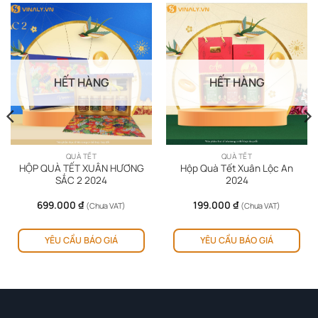
HẾT HÀNG
HẾT HÀNG
QUÀ TẾT
QUÀ TẾT
HỘP QUÀ TẾT XUÂN HƯƠNG
Hộp Quà Tết Xuân Lộc An
SẮC 2 2024
2024
699.000
₫
199.000
₫
(Chưa VAT)
(Chưa VAT)
YÊU CẦU BÁO GIÁ
YÊU CẦU BÁO GIÁ