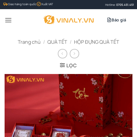
Bỏ
Giao hàng toàn quốc
Xuất VAT
Hotline:
0705.451.451
qua
nội
Báo giá
dung
Trang chủ
/
QUÀ TẾT
/
HỘP ĐỰNG QUÀ TẾT
LỌC