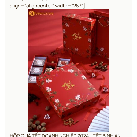
align="aligncenter" width="267"]
HỘP QUÀ TẾT DOANH NGHIỆP 2024 - TẾT BÌNH AN