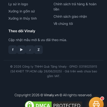
Ly sứ in logo
Chính sách trả hàng & hoàn
tiền
Xưởng in gốm sứ
Chính sách giao nhận
Xưởng in thủy tinh
Về chúng tôi
Theo dõi Vinaly
Cập nhật mẫu mới & ưu đãi theo mùa.
f
▶
♪
Z
tư vấn công nghệ in
© 2026 Công ty TNHH Quà Tặng Vinaly · GPKD: 0319025915
(Sở KHĐT TP.HCM cấp 26/06/2025) · Giá trên web chưa bao
gồm VAT.
Copyright 2026 ©
Vinaly.vn
© All rights reserved.
?