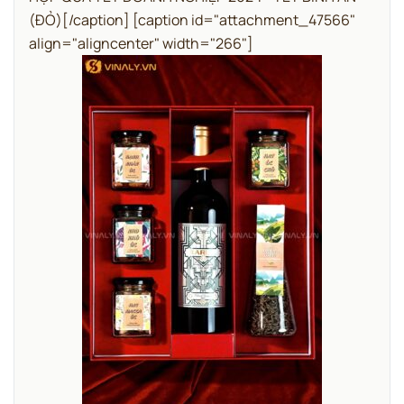
(ĐỎ)[/caption] [caption id="attachment_47566"
align="aligncenter" width="266"]