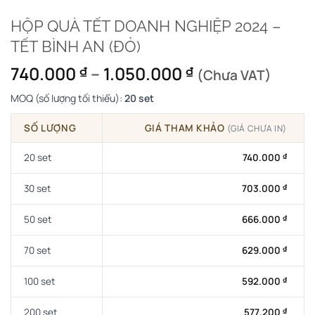
HỘP QUÀ TẾT DOANH NGHIỆP 2024 –
TẾT BÌNH AN (ĐỎ)
Khoảng
740.000
–
1.050.000
₫
₫
(Chưa VAT)
giá:
MOQ (số lượng tối thiểu):
20 set
từ
740.000 ₫
SỐ LƯỢNG
GIÁ THAM KHẢO
(GIÁ CHƯA IN)
đến
1.050.000 ₫
20 set
740.000
₫
30 set
703.000
₫
50 set
666.000
₫
70 set
629.000
₫
100 set
592.000
₫
200 set
577.200
₫