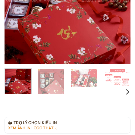
🖨
TRỢ LÝ CHỌN KIỂU IN
XEM ẢNH IN LOGO THẬT ↓