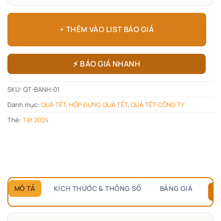
+ THÊM VÀO LIST BÁO GIÁ
⚡ BÁO GIÁ NHANH
SKU:
QT-BANH-01
Danh mục:
QUÀ TẾT
,
HỘP ĐỰNG QUÀ TẾT
,
QUÀ TẾT CÔNG TY
Thẻ:
Tết 2024
MÔ TẢ
KÍCH THƯỚC & THÔNG SỐ
BẢNG GIÁ
B