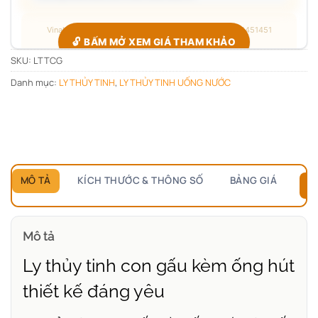
Vinaly · Công xưởng quà tặng B2B · Hotline/Zalo 0705451451
🔓 BẤM MỞ XEM GIÁ THAM KHẢO
SKU:
LTTCG
Danh mục:
LY THỦY TINH
,
LY THỦY TINH UỐNG NƯỚC
Giá đang ẩn — xác nhận bạn thuộc nhóm nào để hiện đúng
bảng giá.
Chỉ hỏi
1 lần duy nhất
, các sản phẩm sau tự mở.
MÔ TẢ
KÍCH THƯỚC & THÔNG SỐ
BẢNG GIÁ
B
Mô tả
Ly thủy tinh con gấu kèm ống hút
thiết kế đáng yêu