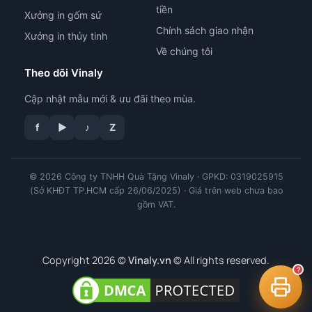
tiền
Xưởng in gốm sứ
Chính sách giao nhận
Xưởng in thủy tinh
Về chúng tôi
Theo dõi Vinaly
Cập nhật mẫu mới & ưu đãi theo mùa.
tư vấn công nghệ in
f
▶
♪
Z
© 2026 Công ty TNHH Quà Tặng Vinaly · GPKD: 0319025915
(Sở KHĐT TP.HCM cấp 26/06/2025) · Giá trên web chưa bao
gồm VAT.
Copyright 2026 ©
Vinaly.vn
© All rights reserved.
?