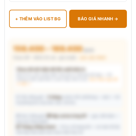
+ THÊM VÀO LIST BG
BÁO GIÁ NHANH →
156.400 – 169.400
₫/cái
Chưa VAT · MOQ 50 cái · giá chuẩn ·
xem cấu thành
Chưa đủ dữ kiện để đề xuất kiểu in
Mô tả nhu cầu (hoặc bấm chip gợi ý) và/hoặc tải logo — hệ
thống tự đề xuất kiểu in phù hợp, kèm lý do.
Xem mẫu logo đã
in thật →
📦 Ước đóng gói: ~
5 thùng
carton (45 cái/thùng — ước) — hỗ
trợ phòng thu mua làm việc với kho.
🎁 Gợi ý đóng gói:
🎁 Hộp carton từng SP
— gọn, tiết kiệm —
trao tay từng người
📦 Thùng chống shock
— đi xa, số lượng lớn — an toàn tối đa
Giá hộp Sale báo kèm theo mẫu thực tế.