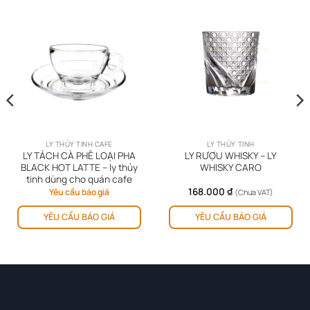
LY THỦY TINH CAFE
LY THỦY TINH
LY TÁCH CÀ PHÊ LOẠI PHA
LY RƯỢU WHISKY – LY
BLACK HOT LATTE – ly thủy
WHISKY CARO
tinh dùng cho quán cafe
168.000
₫
Yêu cầu báo giá
(Chưa VAT)
YÊU CẦU BÁO GIÁ
YÊU CẦU BÁO GIÁ