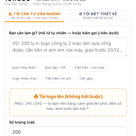
Giá bậc MOQ — theo Bảng Giá & Chiết khấu
🙋 TÔI CẦN TƯ VẤN NHANH
🎨 TÔI BIẾT THIẾT KẾ
Mô tả nhu cầu + ướm logo cơ bản
Studio thiết kế tại chỗ
Bạn cần làm gì? (mô tả tự nhiên — hoặc bấm gợi ý bên dưới)
Quà công đoàn
Quà sếp / VIP
Cần bền / rửa máy
Logo nhiều màu
Tiết kiệm chi phí
Cần gấp
📤 Tải logo lên (không bắt buộc)
PNG / JPG / SVG — tự tách nền trắng, canh giữa lên phôi, đếm số
màu. Xem trước bên trái ↖
Số lượng (cái)