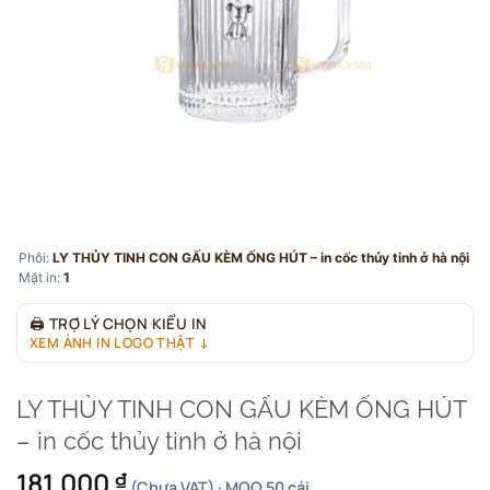
Phôi:
LY THỦY TINH CON GẤU KÈM ỐNG HÚT – in cốc thủy tinh ở hà nội
Mặt in:
1
🖨
TRỢ LÝ CHỌN KIỂU IN
XEM ẢNH IN LOGO THẬT ↓
LY THỦY TINH CON GẤU KÈM ỐNG HÚT
– in cốc thủy tinh ở hà nội
181.000
₫
(Chưa VAT) · MOQ 50 cái