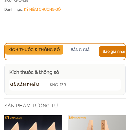
SKU:
KNC-139
Danh mục:
KỶ NIỆM CHƯƠNG GỖ
KÍCH THƯỚC & THÔNG SỐ
BẢNG GIÁ
Báo giá nhanh
Kích thước & thông số
MÃ SẢN PHẨM
KNC-139
SẢN PHẨM TƯƠNG TỰ