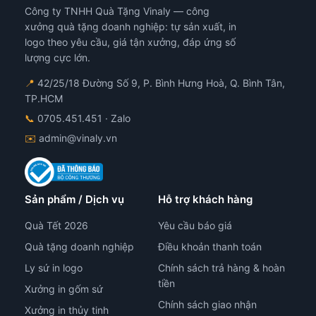
Công ty TNHH Quà Tặng Vinaly — công
xưởng quà tặng doanh nghiệp: tự sản xuất, in
logo theo yêu cầu, giá tận xưởng, đáp ứng số
lượng cực lớn.
📍
42/25/18 Đường Số 9, P. Bình Hưng Hoà, Q. Bình Tân,
TP.HCM
📞
0705.451.451
· Zalo
✉️
admin@vinaly.vn
Sản phẩm / Dịch vụ
Hỗ trợ khách hàng
Quà Tết 2026
Yêu cầu báo giá
Quà tặng doanh nghiệp
Điều khoản thanh toán
Ly sứ in logo
Chính sách trả hàng & hoàn
tiền
Xưởng in gốm sứ
Chính sách giao nhận
Xưởng in thủy tinh