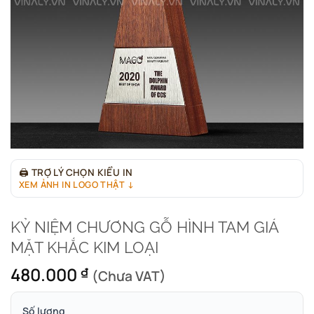
🖨
TRỢ LÝ CHỌN KIỂU IN
XEM ẢNH IN LOGO THẬT ↓
KỶ NIỆM CHƯƠNG GỖ HÌNH TAM GIÁ
MẶT KHẮC KIM LOẠI
480.000
₫
(Chưa VAT)
Số lượng