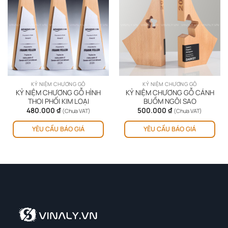
KỶ NIỆM CHƯƠNG GỖ
KỶ NIỆM CHƯƠNG GỖ
KỶ NIỆM CHƯƠNG GỖ HÌNH
KỶ NIỆM CHƯƠNG GỖ CÁNH
THOI PHỐI KIM LOẠI
BUỒM NGÔI SAO
480.000
₫
500.000
₫
(Chưa VAT)
(Chưa VAT)
YÊU CẦU BÁO GIÁ
YÊU CẦU BÁO GIÁ