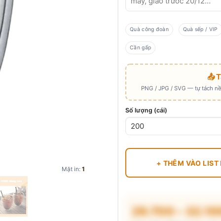
Quà công đoàn
Quà sếp / VIP
Cần gấp
📤 
PNG / JPG / SVG — tự tách nền
Số lượng (cái)
+ THÊM VÀO LIST
Mặt in:
1
29.700 – 32.1