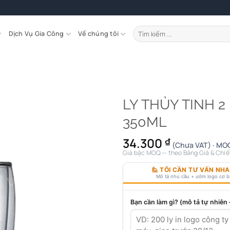
Tìm
Dịch Vụ Gia Công
Về chúng tôi
kiếm:
LY THỦY TINH 2
350ML
34.300
₫
(Chưa VAT) · MOQ
Giá bậc MOQ — theo Bảng Giá & Chiế
🙋 TÔI CẦN TƯ VẤN NH
Mô tả nhu cầu + ướm logo cơ 
Bạn cần làm gì? (mô tả tự nhiên