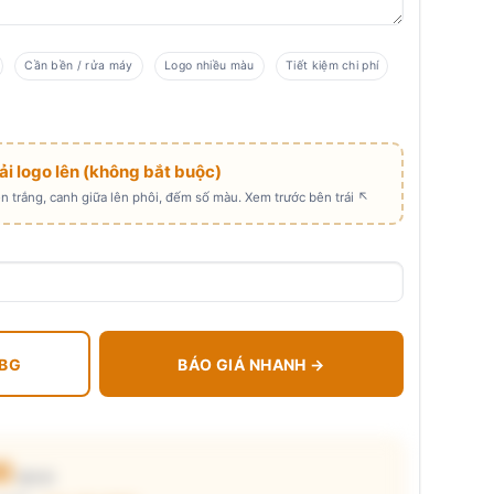
Cần bền / rửa máy
Logo nhiều màu
Tiết kiệm chi phí
Tải logo lên (không bắt buộc)
 trắng, canh giữa lên phôi, đếm số màu. Xem trước bên trái ↖
 BG
BÁO GIÁ NHANH →
00
₫/cái