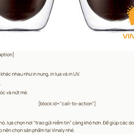
aption]
hác nhau như in nung, in lụa và in UV.
.
róc và nứt mẻ.
[block id="call-to-action"]
ó, lựa chọn nơi “trao gửi niềm tin” càng khó hơn. Để giúp các 
o nên chọn sản phẩm tại Vinaly nhé.