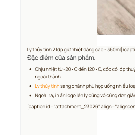
Ly thủy tinh 2 lớp giữ nhiệt dáng cao - 350ml[/capt
Đặc điểm của sản phẩm.
Chịu nhiệt từ -20•C đến 120•C, cốc có lớp thu
ngoài thành
.
Ly thủy tinh
sang chảnh phù hợp uống nhiều loại 
Ngoài ra, in ấn logo lên ly cũng vô cùng đơn g
[caption id="attachment_23026" align="aligncen