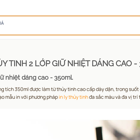
IÁ
ỦY TINH 2 LỚP GIỮ NHIỆT DÁNG CAO -
giữ nhiệt dáng cao - 350ml.
g tích 350ml được làm từ thủy tinh cao cấp dày dặn, trong suốt 
 tạo mẫu in với phương pháp
in ly thủy tinh
đa sắc màu và đa vị trí 