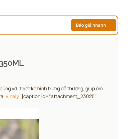
Báo giá nhanh →
 350ML
cùng với thiết kế hình trứng dễ thương, giúp ôm
tại
Vinaly
[caption id="attachment_23025"