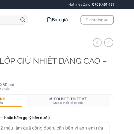
Hotline / Zalo:
0705.451.451
Báo giá
E-catalogue
 LỚP GIỮ NHIỆT DÁNG CAO –
 50 cái
t khấu
ANH
🎨 TÔI BIẾT THIẾT KẾ
bản
Studio thiết kế tại chỗ
 — hoặc bấm gợi ý bên dưới)