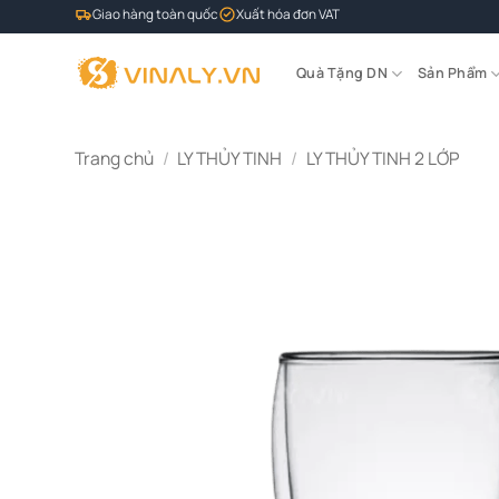
Bỏ
Giao hàng toàn quốc
Xuất hóa đơn VAT
qua
nội
Quà Tặng DN
Sản Phẩm
dung
Trang chủ
/
LY THỦY TINH
/
LY THỦY TINH 2 LỚP