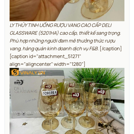
LY THỦY TINH UỐNG RƯỢU VANG CAO CẤP DELI
GLASSWARE (5201HA) cao cấp, thiết kế sang trọng.
Phù hợp những người đam mê thưởng thức rượu
vang, hàng quán kinh doanh dịch vụ F&B.
[/caption]
[caption id="attachment_51271"
align="aligncenter" width="1280"]