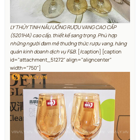
LY THỦY TINH NÂU UỐNG RƯỢU VANG CAO CẤP
(5201HA) cao cấp, thiết kế sang trọng. Phù hợp
những người đam mê thưởng thức rượu vang, hàng
quán kinh doanh dịch vụ F&B.
[/caption] [caption
id="attachment_51272" align="aligncenter"
width="750"]