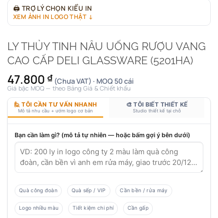
🖨
TRỢ LÝ CHỌN KIỂU IN
XEM ẢNH IN LOGO THẬT ↓
LY THỦY TINH NÂU UỐNG RƯỢU VANG
CAO CẤP DELI GLASSWARE (5201HA)
47.800
₫
(Chưa VAT) · MOQ 50 cái
Giá bậc MOQ — theo Bảng Giá & Chiết khấu
🙋 TÔI CẦN TƯ VẤN NHANH
🎨 TÔI BIẾT THIẾT KẾ
Mô tả nhu cầu + ướm logo cơ bản
Studio thiết kế tại chỗ
Bạn cần làm gì? (mô tả tự nhiên — hoặc bấm gợi ý bên dưới)
Quà công đoàn
Quà sếp / VIP
Cần bền / rửa máy
Logo nhiều màu
Tiết kiệm chi phí
Cần gấp