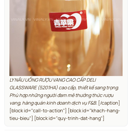
LY NÂU UỐNG RƯỢU VANG CAO CẤP DELI
GLASSWARE (5201HA) cao cấp, thiết kế sang trọng.
Phù hợp những người đam mê thưởng thức rượu
vang, hàng quán kinh doanh dịch vụ F&B.
[/caption]
[block id="call-to-action"] [block id="khach-hang-
tieu-bieu"] [block id="quy-trinh-dat-hang"]