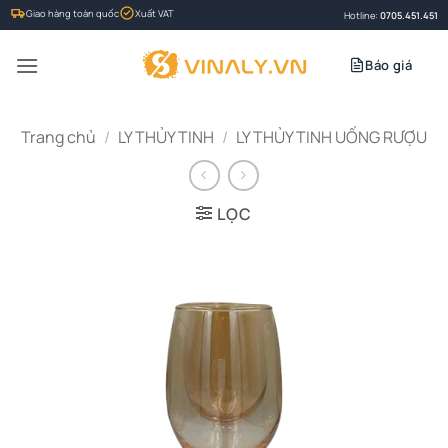
Bỏ
Giao hàng toàn quốc
Xuất VAT
Hotline:
0705.451.451
qua
nội
Báo giá
dung
Trang chủ
/
LY THỦY TINH
/
LY THỦY TINH UỐNG RƯỢU
LỌC