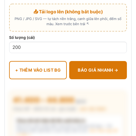
📤 Tải logo lên (không bắt buộc)
PNG / JPG / SVG — tự tách nền trắng, canh giữa lên phôi, đếm số
màu. Xem trước bên trái ↖
Số lượng (cái)
+ THÊM VÀO LIST BG
BÁO GIÁ NHANH →
41.400 – 44.800
₫/cái
Chưa VAT · MOQ 50 cái · giá chuẩn ·
xem cấu thành
Chưa đủ dữ kiện để đề xuất kiểu in
Mô tả nhu cầu (hoặc bấm chip gợi ý) và/hoặc tải logo — hệ
thống tự đề xuất kiểu in phù hợp, kèm lý do.
Xem mẫu logo đã
in thật →