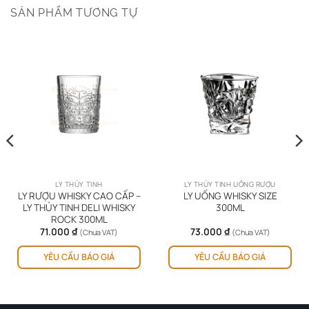
SẢN PHẨM TƯƠNG TỰ
LY THỦY TINH
LY THỦY TINH UỐNG RƯỢU
LY RƯỢU WHISKY CAO CẤP –
LY UỐNG WHISKY SIZE
LY THỦY TINH DELI WHISKY
300ML
ROCK 300ML
71.000
₫
73.000
₫
(Chưa VAT)
(Chưa VAT)
YÊU CẦU BÁO GIÁ
YÊU CẦU BÁO GIÁ