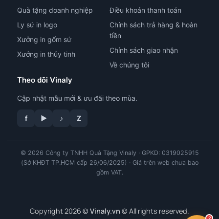
Quà tặng doanh nghiệp
Điều khoản thanh toán
Ly sứ in logo
Chính sách trả hàng & hoàn
tiền
Xưởng in gốm sứ
Chính sách giao nhận
Xưởng in thủy tinh
Về chúng tôi
Theo dõi Vinaly
Cập nhật mẫu mới & ưu đãi theo mùa.
tư vấn công nghệ in
f
▶
♪
Z
© 2026 Công ty TNHH Quà Tặng Vinaly · GPKD: 0319025915
(Sở KHĐT TP.HCM cấp 26/06/2025) · Giá trên web chưa bao
gồm VAT.
Copyright 2026 ©
Vinaly.vn
© All rights reserved.
?