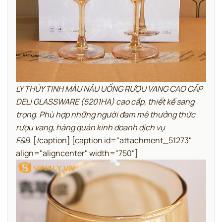
LY THỦY TINH MÀU NÂU UỐNG RƯỢU VANG CAO CẤP
DELI GLASSWARE (5201HA) cao cấp, thiết kế sang
trọng. Phù hợp những người đam mê thưởng thức
rượu vang, hàng quán kinh doanh dịch vụ
F&B.
[/caption] [caption id="attachment_51273"
align="aligncenter" width="750"]