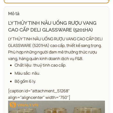
Mô tả
LY THỦY TINH NÂU UỐNG RƯỢU VANG
CAO CẤP DELI GLASSWARE (5201HA)
LY THỦY TINH NÂU UỐNG RƯỢU VANG CAO CẤP DELI
GLASSWARE (5201HA) cao cấp, thiết kế sang trọng.
Phù hợp những người đam mê thưởng thức rượu
vang, hàng quán kinh doanh dịch vụ F&B.
Chất liệu: thuỷ tinh cao cấp.
Màu sắc: nâu.
Bộ gồm 6 ly.
[caption id="attachment_51268"
align="aligncenter" width="750"]