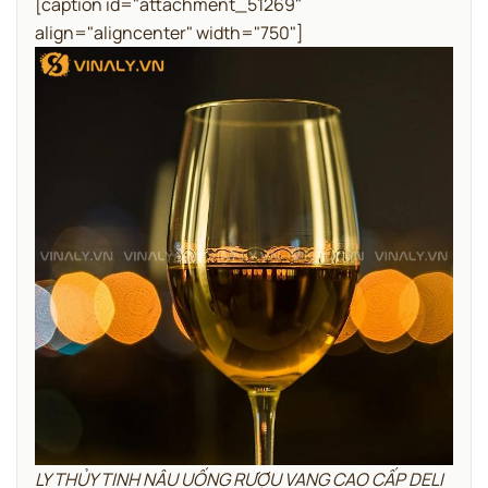
[caption id="attachment_51269"
align="aligncenter" width="750"]
LY THỦY TINH NÂU UỐNG RƯỢU VANG CAO CẤP DELI