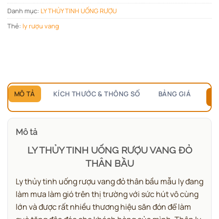
Danh mục:
LY THỦY TINH UỐNG RƯỢU
Thẻ:
ly rượu vang
MÔ TẢ
KÍCH THƯỚC & THÔNG SỐ
BẢNG GIÁ
B
Mô tả
LY THỦY TINH UỐNG RƯỢU VANG ĐỎ
THÂN BẦU
Ly thủy tinh uống rượu vang đỏ thân bầu mẫu ly đang
làm mưa làm gió trên thị trường với sức hút vô cùng
lớn và được rất nhiều thương hiệu săn đón để làm