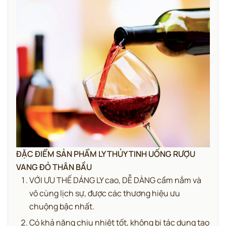
ĐẶC ĐIỂM SẢN PHẨM LY THỦY TINH UỐNG RƯỢU
VANG ĐỎ THÂN BẦU
VỚI ƯU THẾ DÁNG LY cao, DỄ DÀNG cầm nắm và
vô cùng lịch sự, được các thương hiệu ưu
chuộng bậc nhất.
Có khả năng chịu nhiệt tốt, không bị tác dụng tạo