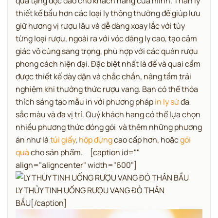
quà tặng độc đáo cho khách hàng của mình.
Thân ly
thiết kế bầu hơn các loại ly thông thường để giúp lưu
giữ hương vị rượu lâu và dễ dàng xoay lắc với tùy
từng loại rượu, ngoài ra với vóc dáng ly cao, tạo cảm
giác vô cùng sang trọng, phù hợp với các quán rượu
phong cách hiện đại. Đặc biệt nhất là đế và quai cầm
được thiết kế dày dặn và chắc chắn, nâng tầm trải
nghiệm khi thưởng thức rượu vang.
Bạn có thể thỏa
thích sáng tạo mẫu in với phương pháp
in ly sứ
đa
sắc màu và đa vị trí.
Quý khách hang có thể lựa chọn
nhiều phương thức đóng gói và thêm những phương
án như là
túi giấy
,
hộp đựng
cao cấp hơn, hoặc
gói
quà
cho sản phẩm.
[caption id=""
align="aligncenter" width="600"]
LY THỦY TINH UỐNG RƯỢU VANG ĐỎ THÂN
BẦU[/caption]