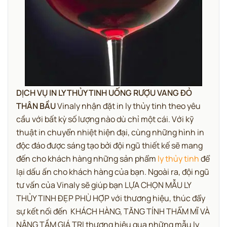
DỊCH VỤ IN LY THỦY TINH UỐNG RƯỢU VANG ĐỎ
THÂN BẦU
Vinaly nhận đặt in ly thủy tinh theo yêu
cầu với bất kỳ số lượng nào dù chỉ một cái. Với kỹ
thuật in chuyển nhiệt hiện đại, cùng những hình in
độc đáo được sáng tạo bởi đội ngũ thiết kế sẽ mang
đến cho khách hàng những sản phẩm
ly thủy tinh
để
lại dấu ấn cho khách hàng của bạn. Ngoài ra, đội ngũ
tư vấn của Vinaly sẽ giúp bạn
LỰA CHỌN MẪU LY
THỦY TINH ĐẸP PHÙ HỢP với thương hiệu, thúc đẩy
sự kết nối đến KHÁCH HÀNG, TĂNG TÍNH THẨM MĨ VÀ
NÂNG TẦM GIÁ TRỊ thương hiệu qua những mẫu ly