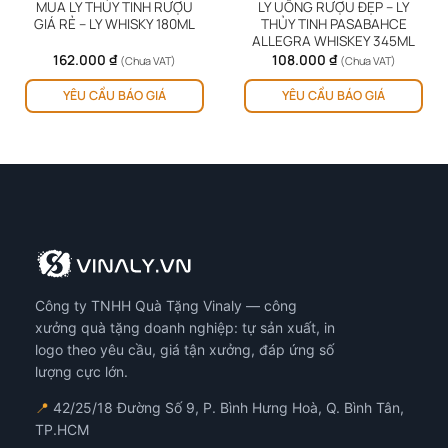
MUA LY THỦY TINH RƯỢU
LY UỐNG RƯỢU ĐẸP – LY
GIÁ RẺ – LY WHISKY 180ML
THỦY TINH PASABAHCE
ALLEGRA WHISKEY 345ML
162.000
₫
108.000
₫
(Chưa VAT)
(Chưa VAT)
YÊU CẦU BÁO GIÁ
YÊU CẦU BÁO GIÁ
Công ty TNHH Quà Tặng Vinaly — công
xưởng quà tặng doanh nghiệp: tự sản xuất, in
logo theo yêu cầu, giá tận xưởng, đáp ứng số
lượng cực lớn.
📍
42/25/18 Đường Số 9, P. Bình Hưng Hoà, Q. Bình Tân,
TP.HCM