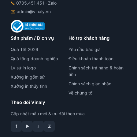
📞
0705.451.451
· Zalo
✉️
admin@vinaly.vn
Sản phẩm / Dịch vụ
Hỗ trợ khách hàng
Quà Tết 2026
Yêu cầu báo giá
Quà tặng doanh nghiệp
Điều khoản thanh toán
Ly sứ in logo
Chính sách trả hàng & hoàn
tiền
Xưởng in gốm sứ
Chính sách giao nhận
Xưởng in thủy tinh
Về chúng tôi
Theo dõi Vinaly
Cập nhật mẫu mới & ưu đãi theo mùa.
tư vấn công nghệ in
f
▶
♪
Z