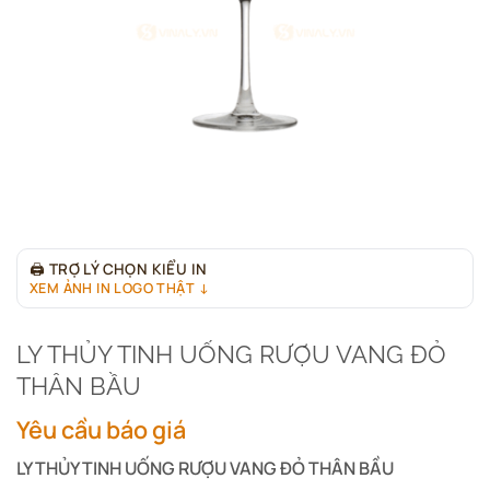
🖨
TRỢ LÝ CHỌN KIỂU IN
XEM ẢNH IN LOGO THẬT ↓
LY THỦY TINH UỐNG RƯỢU VANG ĐỎ
THÂN BẦU
Yêu cầu báo giá
LY THỦY TINH UỐNG RƯỢU VANG ĐỎ THÂN BẦU