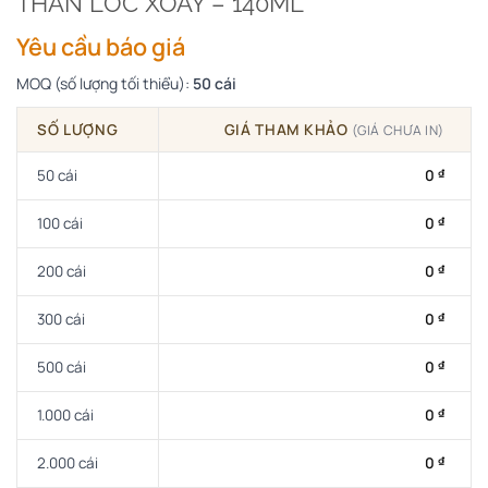
THÂN LỐC XOÁY – 140ML
Yêu cầu báo giá
MOQ (số lượng tối thiểu):
50 cái
SỐ LƯỢNG
GIÁ THAM KHẢO
(GIÁ CHƯA IN)
50 cái
0
₫
100 cái
0
₫
200 cái
0
₫
300 cái
0
₫
500 cái
0
₫
1.000 cái
0
₫
2.000 cái
0
₫