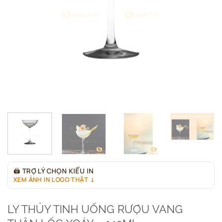
🖨
TRỢ LÝ CHỌN KIỂU IN
XEM ẢNH IN LOGO THẬT ↓
LY THỦY TINH UỐNG RƯỢU VANG