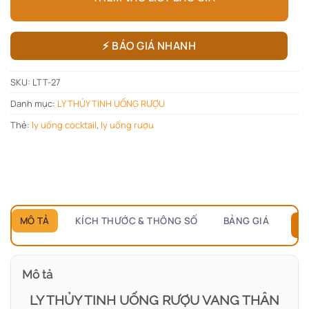
⚡ BÁO GIÁ NHANH
SKU:
LTT-27
Danh mục:
LY THỦY TINH UỐNG RƯỢU
Thẻ:
ly uống cocktail
,
ly uống rượu
MÔ TẢ
KÍCH THƯỚC & THÔNG SỐ
BẢNG GIÁ
B
Mô tả
LY THỦY TINH UỐNG RƯỢU VANG THÂN