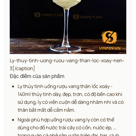
Ly-thuy-tinh-uong-ruou-vang-than-loc-xoay-nen-
3[/caption]
Đặc điểm của sản phẩm
Ly thủy tinh uống rượu vang thân lốc xoáy -
140ml
thủy tinh dày, đẹp, trơn,
có độ bền cao khi
sử dụng, ly có viền cuộn dễ dàng nhâm nhi và có
thân bắt mắt dễ cầm nắm.
Ngoài phù hợp uống rượu vang ly còn có thể
dùng cho đồ nước trái cây có cồn, nước ép, …
trong quán cà phê sân vườn hiện đại, bar, club,...