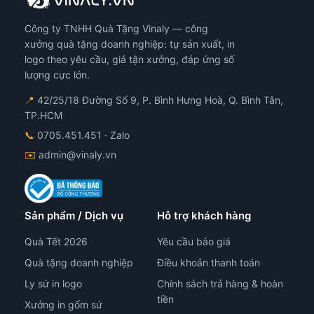
Công ty TNHH Quà Tặng Vinaly — công
xưởng quà tặng doanh nghiệp: tự sản xuất, in
logo theo yêu cầu, giá tận xưởng, đáp ứng số
lượng cực lớn.
📍
42/25/18 Đường Số 9, P. Bình Hưng Hoà, Q. Bình Tân,
TP.HCM
📞
0705.451.451
· Zalo
✉️
admin@vinaly.vn
Sản phẩm / Dịch vụ
Hỗ trợ khách hàng
Quà Tết 2026
Yêu cầu báo giá
Quà tặng doanh nghiệp
Điều khoản thanh toán
Ly sứ in logo
Chính sách trả hàng & hoàn
tiền
Xưởng in gốm sứ