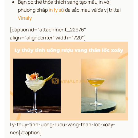
Bạn có thể thỏa thích sáng tạo mẫu in với
phương pháp
in ly sứ
đa sắc màu và đa vị trí.tại
Vinaly
[caption id="attachment_22976"
align="aligncenter" width="720"]
Ly-thuy-tinh-uong-ruou-vang-than-loc-xoay-
nen[/caption]