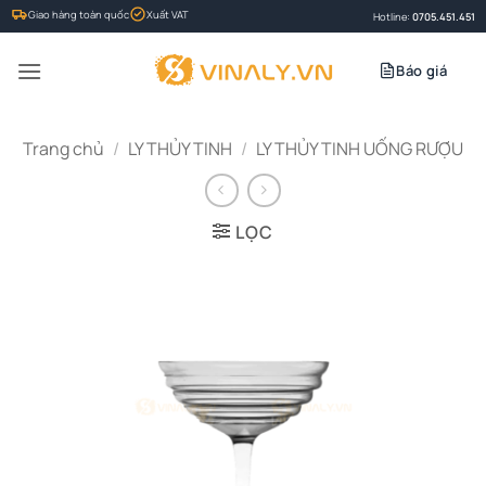
Bỏ
Giao hàng toàn quốc
Xuất VAT
Hotline:
0705.451.451
qua
nội
Báo giá
dung
Trang chủ
/
LY THỦY TINH
/
LY THỦY TINH UỐNG RƯỢU
LỌC