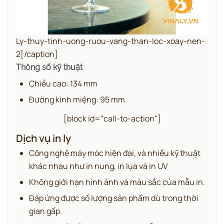
Ly-thuy-tinh-uong-ruou-vang-than-loc-xoay-nen-
2[/caption]
Thông số kỹ thuật
Chiều cao: 134 mm
Đường kính miệng: 95 mm
[block id="call-to-action"]
Dịch vụ in ly
Công nghệ máy móc hiện đại, và nhiều kỹ thuật
khác nhau như in nung, in lụa và in UV
Không giới hạn hình ảnh và màu sắc của mẫu in.
Đáp ứng được số lượng sản phẩm dù trong thời
gian gấp.