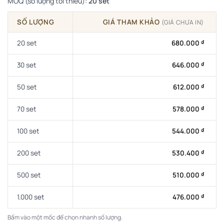
MOQ (số lượng tối thiểu):
20 set
SỐ LƯỢNG
GIÁ THAM KHẢO
(GIÁ CHƯA IN)
20 set
680.000
₫
30 set
646.000
₫
50 set
612.000
₫
70 set
578.000
₫
100 set
544.000
₫
200 set
530.400
₫
500 set
510.000
₫
1.000 set
476.000
₫
Bấm vào một mốc để chọn nhanh số lượng.