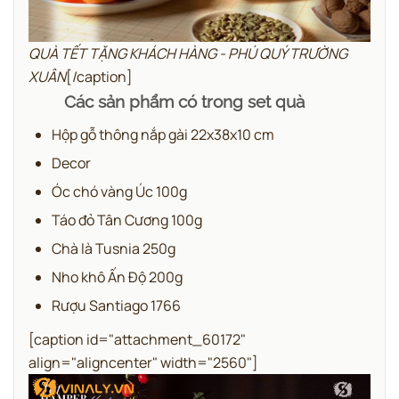
QUÀ TẾT TẶNG KHÁCH HÀNG - PHÚ QUÝ TRƯỜNG
XUÂN
[/caption]
Các sản phẩm có trong set quà
Hộp gỗ thông nắp gài 22x38x10 cm
Decor
Óc chó vàng Úc 100g
Táo đỏ Tân Cương 100g
Chà là Tusnia 250g
Nho khô Ấn Độ 200g
Rượu Santiago 1766
[caption id="attachment_60172"
align="aligncenter" width="2560"]