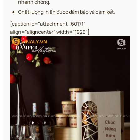
nhanh chóng.
Chất lượng in ấn được đảm bảo và cam kết.
[caption id="attachment_60171"
align="aligncenter" width="1920"]