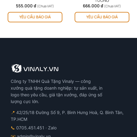
TƯỜNG
555.000
₫
666.000
₫
(Chưa VAT)
(Chưa VAT)
ản
Sản
YÊU CẦU BÁO GIÁ
YÊU CẦU BÁO GIÁ
hẩm
phẩm
y
này
ó
có
iều
nhiều
ến
biến
ể.
thể.
ác
Các
y
tùy
họn
chọn
ó
có
Công ty TNHH Quà Tặng Vinaly — công
ể
thể
ược
được
xưởng quà tặng doanh nghiệp: tự sản xuất, in
họn
chọn
logo theo yêu cầu, giá tận xưởng, đáp ứng số
ên
trên
lượng cực lớn.
ang
trang
📍
42/25/18 Đường Số 9, P. Bình Hưng Hoà, Q. Bình Tân,
n
sản
TP.HCM
hẩm
phẩm
📞
0705.451.451
· Zalo
✉️
admin@vinaly.vn