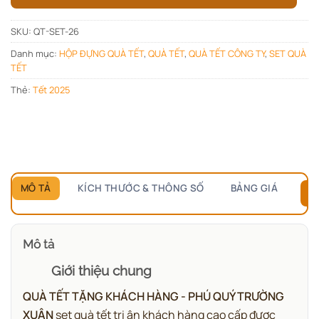
SKU:
QT-SET-26
Danh mục:
HỘP ĐỰNG QUÀ TẾT
,
QUÀ TẾT
,
QUÀ TẾT CÔNG TY
,
SET QUÀ
TẾT
Thẻ:
Tết 2025
MÔ TẢ
KÍCH THƯỚC & THÔNG SỐ
BẢNG GIÁ
B
Mô tả
Giới thiệu chung
QUÀ TẾT TẶNG KHÁCH HÀNG - PHÚ QUÝ TRƯỜNG
XUÂN
set quà tết tri ân khách hàng cao cấp được