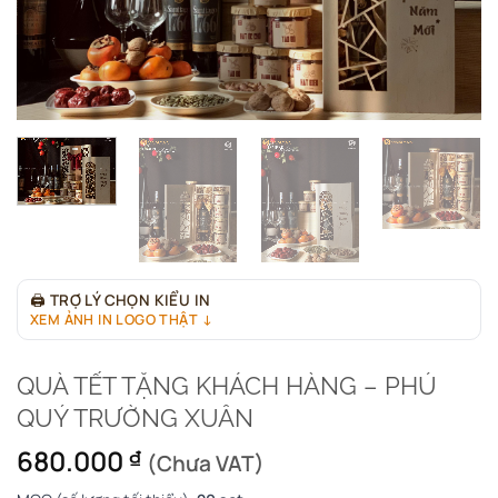
🖨
TRỢ LÝ CHỌN KIỂU IN
XEM ẢNH IN LOGO THẬT ↓
QUÀ TẾT TẶNG KHÁCH HÀNG – PHÚ
QUÝ TRƯỜNG XUÂN
680.000
₫
(Chưa VAT)