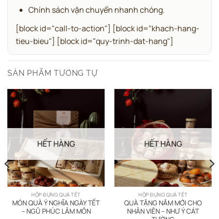
Chính sách vận chuyển nhanh chóng.
[block id="call-to-action"] [block id="khach-hang-
tieu-bieu"] [block id="quy-trinh-dat-hang"]
SẢN PHẨM TƯƠNG TỰ
HẾT HÀNG
HẾT HÀNG
HỘP ĐỰNG QUÀ TẾT
HỘP ĐỰNG QUÀ TẾT
MÓN QUÀ Ý NGHĨA NGÀY TẾT
QUÀ TẶNG NĂM MỚI CHO
– NGŨ PHÚC LÂM MÔN
NHÂN VIÊN – NHƯ Ý CÁT