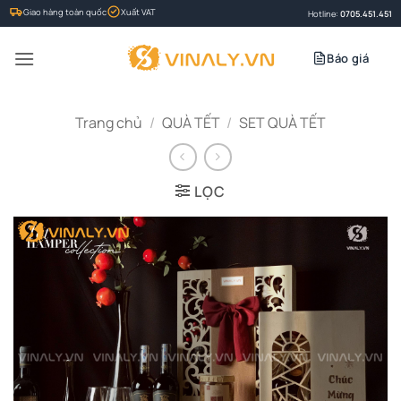
Bỏ
Giao hàng toàn quốc
Xuất VAT
Hotline:
0705.451.451
qua
nội
Báo giá
dung
Trang chủ
/
QUÀ TẾT
/
SET QUÀ TẾT
LỌC