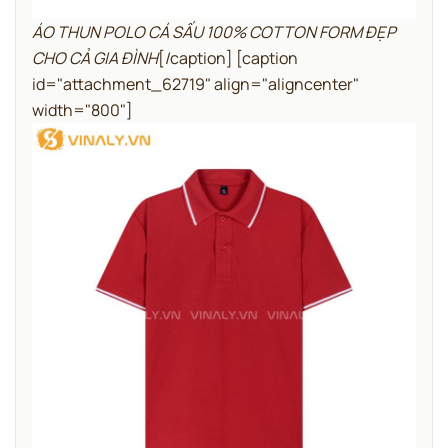
ÁO THUN POLO CÁ SẤU 100% COTTON FORM ĐẸP
CHO CẢ GIA ĐÌNH
[/caption] [caption
id="attachment_62719" align="aligncenter"
width="800"]