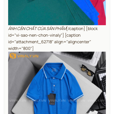
ẢNH CẬN CHẤT CỦA SẢN PHẨM
[/caption]
[block
id="vi-sao-nen-chon-vinaly"]
[caption
id="attachment_62718" align="aligncenter"
width="800"]