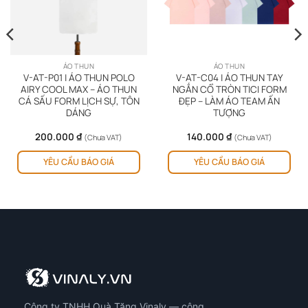
ÁO THUN
ÁO THUN
V-AT-P01 | ÁO THUN POLO
V-AT-C04 | ÁO THUN TAY
AIRY COOL MAX – ÁO THUN
NGẮN CỔ TRÒN TICI FORM
CÁ SẤU FORM LỊCH SỰ, TÔN
ĐẸP – LÀM ÁO TEAM ẤN
DÁNG
TƯỢNG
200.000
₫
140.000
₫
(Chưa VAT)
(Chưa VAT)
YÊU CẦU BÁO GIÁ
YÊU CẦU BÁO GIÁ
Công ty TNHH Quà Tặng Vinaly — công