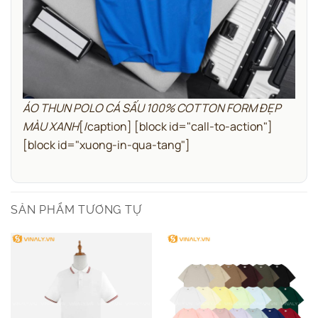
ÁO THUN POLO CÁ SẤU 100% COTTON FORM ĐẸP
MÀU XANH
[/caption]
[block id="call-to-action"]
[block id="xuong-in-qua-tang"]
SẢN PHẨM TƯƠNG TỰ