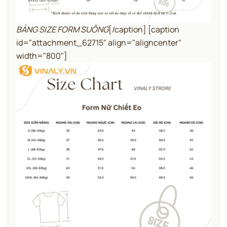
BẢNG SIZE FORM SUÔNG
[/caption] [caption
id="attachment_62715" align="aligncenter"
width="800"]