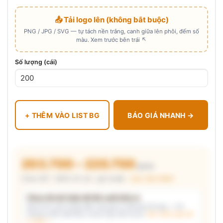
📤 Tải logo lên (không bắt buộc)
PNG / JPG / SVG — tự tách nền trắng, canh giữa lên phôi, đếm số
màu. Xem trước bên trái ↖
Số lượng (cái)
+ THÊM VÀO LIST BG
BÁO GIÁ NHANH →
203.700 – 220.700
₫/cái
Chưa VAT · MOQ 20 cái · giá chuẩn ·
xem cấu thành
Chưa đủ dữ kiện để đề xuất kiểu in
Mô tả nhu cầu (hoặc bấm chip gợi ý) và/hoặc tải logo — hệ
thống tự đề xuất kiểu in phù hợp, kèm lý do.
Xem mẫu logo đã
in thật →