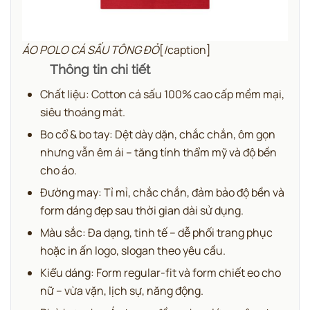
ÁO POLO CÁ SẤU TÔNG ĐỎ
[/caption]
Thông tin chi tiết
Chất liệu: Cotton cá sấu 100% cao cấp mềm mại,
siêu thoáng mát.
Bo cổ & bo tay: Dệt dày dặn, chắc chắn, ôm gọn
nhưng vẫn êm ái – tăng tính thẩm mỹ và độ bền
cho áo.
Đường may: Tỉ mỉ, chắc chắn, đảm bảo độ bền và
form dáng đẹp sau thời gian dài sử dụng.
Màu sắc: Đa dạng, tinh tế – dễ phối trang phục
hoặc in ấn logo, slogan theo yêu cầu.
Kiểu dáng: Form regular-fit và form chiết eo cho
nữ – vừa vặn, lịch sự, năng động.