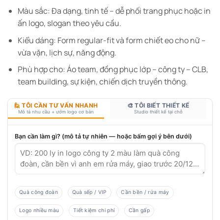
Màu sắc: Đa dạng, tinh tế – dễ phối trang phục hoặc in
ấn logo, slogan theo yêu cầu.
Kiểu dáng: Form regular-fit và form chiết eo cho nữ –
vừa vặn, lịch sự, năng động.
Phù hợp cho: Áo team, đồng phục lớp – công ty – CLB,
team building, sự kiện, chiến dịch truyền thông.
🙋 TÔI CẦN TƯ VẤN NHANH
🎨 TÔI BIẾT THIẾT KẾ
Mô tả nhu cầu + ướm logo cơ bản
Studio thiết kế tại chỗ
Bạn cần làm gì? (mô tả tự nhiên — hoặc bấm gợi ý bên dưới)
Quà công đoàn
Quà sếp / VIP
Cần bền / rửa máy
Logo nhiều màu
Tiết kiệm chi phí
Cần gấp