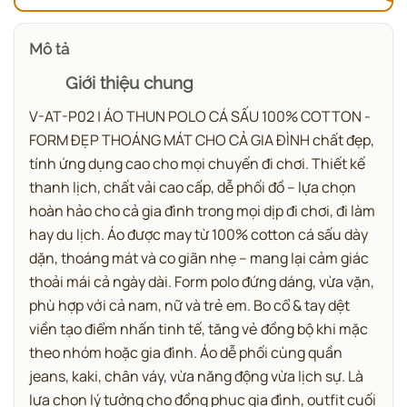
Mô tả
Giới thiệu chung
V-AT-P02 | ÁO THUN POLO CÁ SẤU 100% COTTON -
FORM ĐẸP THOÁNG MÁT CHO CẢ GIA ĐÌNH chất đẹp,
tính ứng dụng cao cho mọi chuyến đi chơi.
Thiết kế
thanh lịch, chất vải cao cấp, dễ phối đồ – lựa chọn
hoàn hảo cho cả gia đình trong mọi dịp đi chơi, đi làm
hay du lịch.
Áo được may từ 100% cotton cá sấu dày
dặn, thoáng mát và co giãn nhẹ – mang lại cảm giác
thoải mái cả ngày dài. Form polo đứng dáng, vừa vặn,
phù hợp với cả nam, nữ và trẻ em. Bo cổ & tay dệt
viền tạo điểm nhấn tinh tế, tăng vẻ đồng bộ khi mặc
theo nhóm hoặc gia đình. Áo dễ phối cùng quần
jeans, kaki, chân váy, vừa năng động vừa lịch sự.
Là
lựa chọn lý tưởng cho đồng phục gia đình, outfit cuối