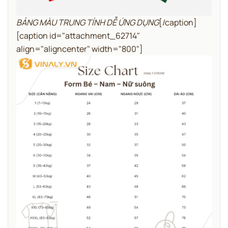
BẢNG MÀU TRUNG TÍNH DỄ ỨNG DỤNG
[/caption]
[caption id="attachment_62714"
align="aligncenter" width="800"]