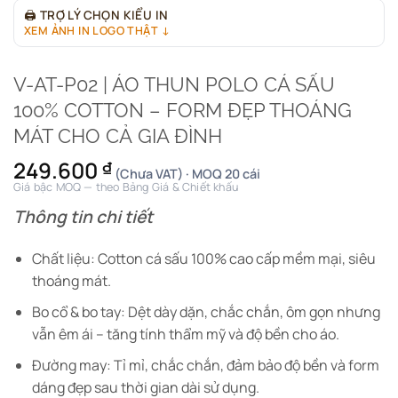
🖨
TRỢ LÝ CHỌN KIỂU IN
XEM ẢNH IN LOGO THẬT ↓
V-AT-P02 | ÁO THUN POLO CÁ SẤU
100% COTTON – FORM ĐẸP THOÁNG
MÁT CHO CẢ GIA ĐÌNH
249.600
₫
(Chưa VAT) · MOQ 20 cái
Giá bậc MOQ — theo Bảng Giá & Chiết khấu
Thông tin chi tiết
Chất liệu: Cotton cá sấu 100% cao cấp mềm mại, siêu
thoáng mát.
Bo cổ & bo tay: Dệt dày dặn, chắc chắn, ôm gọn nhưng
vẫn êm ái – tăng tính thẩm mỹ và độ bền cho áo.
Đường may: Tỉ mỉ, chắc chắn, đảm bảo độ bền và form
dáng đẹp sau thời gian dài sử dụng.