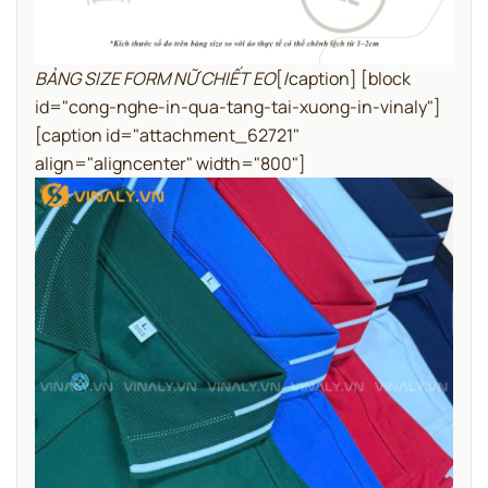
BẢNG SIZE FORM NỮ CHIẾT EO
[/caption]
[block
id="cong-nghe-in-qua-tang-tai-xuong-in-vinaly"]
[caption id="attachment_62721"
align="aligncenter" width="800"]