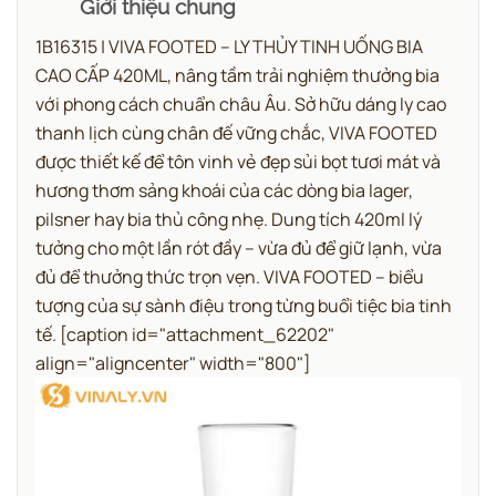
Giới thiệu chung
1B16315 | VIVA FOOTED – LY THỦY TINH UỐNG BIA
CAO CẤP 420ML, nâng tầm trải nghiệm thưởng bia
với phong cách chuẩn châu Âu.
Sở hữu dáng ly cao
thanh lịch cùng chân đế vững chắc, VIVA FOOTED
được thiết kế để tôn vinh vẻ đẹp sủi bọt tươi mát và
hương thơm sảng khoái của các dòng bia lager,
pilsner hay bia thủ công nhẹ. Dung tích 420ml lý
tưởng cho một lần rót đầy – vừa đủ để giữ lạnh, vừa
đủ để thưởng thức trọn vẹn.
VIVA FOOTED – biểu
tượng của sự sành điệu trong từng buổi tiệc bia tinh
tế.
[caption id="attachment_62202"
align="aligncenter" width="800"]