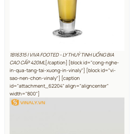
1B16315 | VIVA FOOTED - LY THUỶ TINH UỐNG BIA
CAO CẤP 420ML
[/caption]
[block id="cong-nghe-
in-qua-tang-tai-xuong-in-vinaly"]
[block id="vi-
sao-nen-chon-vinaly"]
[caption
id="attachment_62204" align="aligncenter"
width="800"]