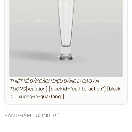
THIẾT KẾ ĐÁY CÁCH ĐIỆU DÁNG LY CAO ẤN
TƯỢNG
[/caption]
[block id="call-to-action"]
[block
id="xuong-in-qua-tang"]
SẢN PHẨM TƯƠNG TỰ