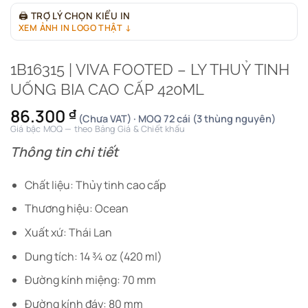
🖨
TRỢ LÝ CHỌN KIỂU IN
XEM ẢNH IN LOGO THẬT ↓
1B16315 | VIVA FOOTED – LY THUỶ TINH
UỐNG BIA CAO CẤP 420ML
86.300
₫
(Chưa VAT) · MOQ 72 cái (3 thùng nguyên)
Giá bậc MOQ — theo Bảng Giá & Chiết khấu
Thông tin chi tiết
Chất liệu: Thủy tinh cao cấp
Thương hiệu: Ocean
Xuất xứ: Thái Lan
Dung tích: 14 ¾ oz (420 ml)
Đường kính miệng: 70 mm
Đường kính đáy: 80 mm