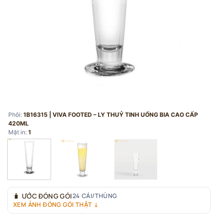
Phôi:
1B16315 | VIVA FOOTED – LY THUỶ TINH UỐNG BIA CAO CẤP
420ML
Mặt in:
1
🧳
ƯỚC ĐÓNG GÓI
24 CÁI/THÙNG
XEM ẢNH ĐÓNG GÓI THẬT ↓