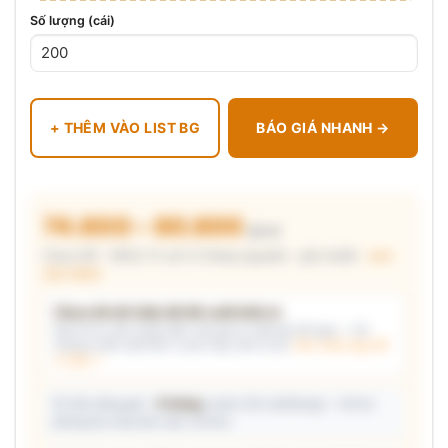
Số lượng (cái)
+ THÊM VÀO LIST BG
BÁO GIÁ NHANH →
74.600 – 80.800
₫/cái
Chưa VAT · MOQ 72 cái (3 thùng nguyên) · giá chuẩn ·
xem
cấu thành
Chưa đủ dữ kiện để đề xuất kiểu in
Mô tả nhu cầu (hoặc bấm chip gợi ý) và/hoặc tải logo — hệ
thống tự đề xuất kiểu in phù hợp, kèm lý do.
Xem mẫu logo đã
in thật →
📦 Ước đóng gói: ~
9 thùng
carton (24 cái/thùng) — hỗ trợ
phòng thu mua làm việc với kho.