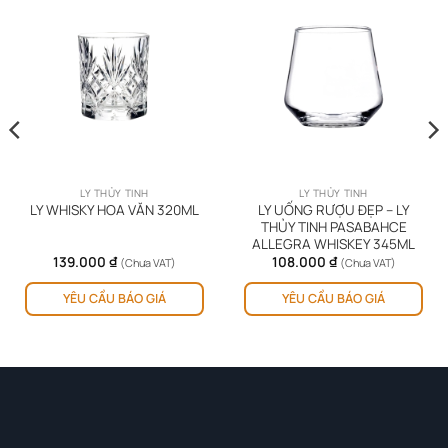
LY THỦY TINH
LY THỦY TINH
LY UỐNG RƯỢU ĐẸP – LY
LY WHISKY HOA VĂN 320ML
THỦY TINH PASABAHCE
ALLEGRA WHISKEY 345ML
139.000
₫
108.000
₫
(Chưa VAT)
(Chưa VAT)
YÊU CẦU BÁO GIÁ
YÊU CẦU BÁO GIÁ