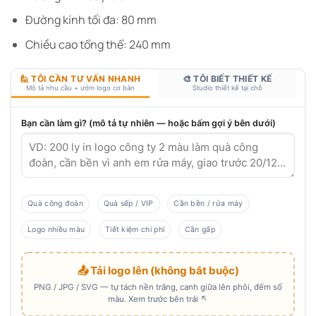
Đường kính tối đa: 80 mm
Chiều cao tổng thể: 240 mm
🙋 TÔI CẦN TƯ VẤN NHANH
🎨 TÔI BIẾT THIẾT KẾ
Mô tả nhu cầu + ướm logo cơ bản
Studio thiết kế tại chỗ
Bạn cần làm gì? (mô tả tự nhiên — hoặc bấm gợi ý bên dưới)
Quà công đoàn
Quà sếp / VIP
Cần bền / rửa máy
Logo nhiều màu
Tiết kiệm chi phí
Cần gấp
📤 Tải logo lên (không bắt buộc)
PNG / JPG / SVG — tự tách nền trắng, canh giữa lên phôi, đếm số
màu. Xem trước bên trái ↖