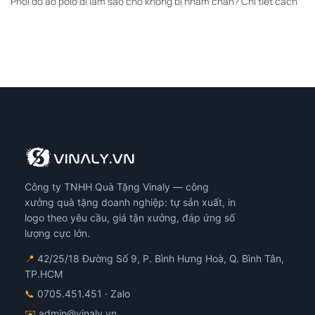
Phối đồ áo polo đi làm sao cho không bị nhàm chán? Chi tiết cách
Công ty TNHH Quà Tặng Vinaly — công
xưởng quà tặng doanh nghiệp: tự sản xuất, in
logo theo yêu cầu, giá tận xưởng, đáp ứng số
lượng cực lớn.
📍
42/25/18 Đường Số 9, P. Bình Hưng Hoà, Q. Bình Tân,
TP.HCM
📞
0705.451.451
· Zalo
✉️
admin@vinaly.vn